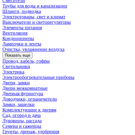
Смесители
Трубы для воды и канализации
Шланги, подводка
Электротовары, свет и климат
Выключатели и светорегуляторы
Элементы питания
Вентиляция
Кондиционеры
Лампочки и ленты
Очистка, увлажнение воздуха
Показать еще
Провод, кабель, гофры
Светильники
Электрика
Электрообогревательные приборы
Двери, замки
Двери межкомнатные
Дверная фурнитура
Доводчики, ограничители
Замки, защелки
Комплектующие к дверям
Сад, огород и дача
Луковицы, рассада
Семена и саженцы
Грунты, дренаж, удобрения