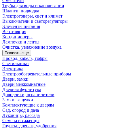
Смесители
Трубы для воды и канализации
Шланги, подводка
Электротовары, свет и климат
Выключатели и светорегуляторы
Элементы питания
Вентиляция
Кондиционеры
Лампочки и ленты
Очистка, увлажнение воздуха
Показать еще
Провод, кабель, гофры
Светильники
Электрика
Электрообогревательные приборы
Двери, замки
Двери межкомнатные
Дверная фурнитура
Доводчики, ограничители
Замки, защелки
Комплектующие к дверям
Сад, огород и дача
Луковицы, рассада
Семена и саженцы
Грунты, дренаж, удобрения