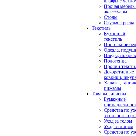
шкафы с чехло
Прочая мебель
аксессуары
Столы
Стулья, кресла
Текстиль
Кухонный
текстиль
Постельное бел
Одеяла, подуш
Пледы, покрыв
Полотенца
Прочий тексти
Декоративные
коврики, шкур
Халаты, тапочк
пижамы
Товары гигиены
Бумажные
принадлежнос
Средства по ух
за полостью рт
Уход за телом
Уход за лицом
Средства по ух