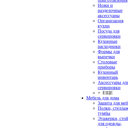
приготовления
Ножи и
разделочные
аксессуары
Организация
кухни
Посуда для
сервировки
Кухонные
расходники
Формы для
выпечки
Столовые
приборы
Кухонный
инвентарь
Аксессуары дл
сервировки
+ ЕЩЕ
Мебель для дома
Защита для ме
Полки, стеллаж
тумбы
Этажерки, сто
для одежды,