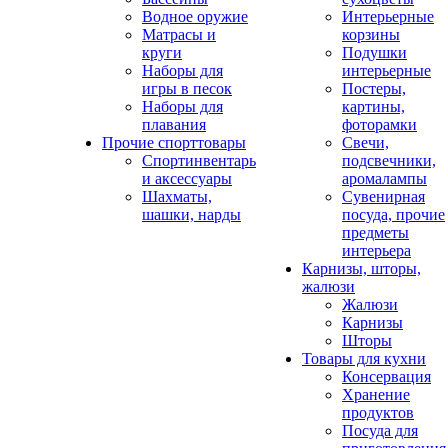
Водное оружие
Интерьерные
Матрасы и
корзины
круги
Подушки
Наборы для
интерьерные
игры в песок
Постеры,
Наборы для
картины,
плавания
фоторамки
Прочие спорттовары
Свечи,
Спортинвентарь
подсвечники,
и аксессуары
аромалампы
Шахматы,
Сувенирная
шашки, нарды
посуда, прочие
предметы
интерьера
Карнизы, шторы,
жалюзи
Жалюзи
Карнизы
Шторы
Товары для кухни
Консервация
Хранение
продуктов
Посуда для