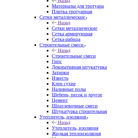
Назад
Материалы для тротуара
Плитка тротуарная
Сетки металлические
Назад
Сетки металлические
Сетка армирующая
Сетка-рабица
Строительные смеси
Назад
Строительные смеси
Гипс
Декоративная штукатурка
Затирки
Известь
Клеи сухие
Наливные полы
Щебень, песок и другое
Цемент
Шпатлевочные смеси
Штукатурка строительная
Утеплитель, изоляция
Назад
Утеплитель, изоляция
Жидкая теплоизоляция