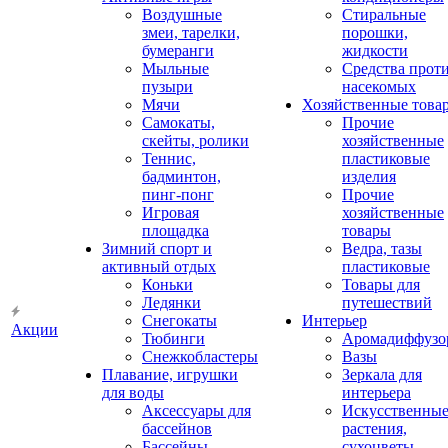
Воздушные
Стиральные
змеи, тарелки,
порошки,
бумеранги
жидкости
Мыльные
Средства прот
пузыри
насекомых
Мячи
Хозяйственные това
Самокаты,
Прочие
скейты, ролики
хозяйственные
Теннис,
пластиковые
бадминтон,
изделия
пинг-понг
Прочие
Игровая
хозяйственные
площадка
товары
Зимний спорт и
Ведра, тазы
активный отдых
пластиковые
Коньки
Товары для
Ледянки
путешествий
Снегокаты
Интерьер
Акции
Тюбинги
Аромадиффузо
Снежкобластеры
Вазы
Плавание, игрушки
Зеркала для
для воды
интерьера
Аксессуары для
Искусственны
бассейнов
растения,
Бассейны
сухоцветы