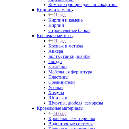
Комплектующие для гипсокартона
Кирпич и камень
Назад
Кирпич и камень
Кирпич
Строительные блоки
Крепеж и метизы
Назад
Крепеж и метизы
Анкера
Болты, гайки, шайбы
Гвозди
Заклёпки
Мебельная фурнитура
Пластины
Соединители
Уголки
Хомуты
Шпильки
Шурупы, дюбеля, саморезы
Кровельные материалы
Назад
Кровельные материалы
Водосточные системы
Кровельные материалы