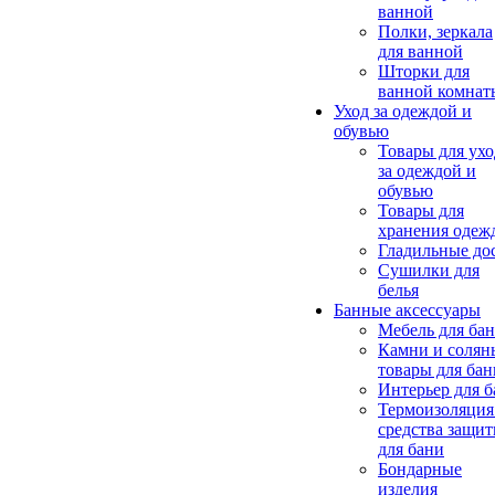
ванной
Полки, зеркала
для ванной
Шторки для
ванной комнат
Уход за одеждой и
обувью
Товары для ухо
за одеждой и
обувью
Товары для
хранения одеж
Гладильные до
Сушилки для
белья
Банные аксессуары
Мебель для ба
Камни и солян
товары для бан
Интерьер для 
Термоизоляция
средства защи
для бани
Бондарные
изделия