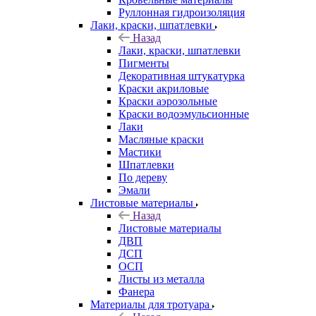
Руллонная гидроизоляция
Лаки, краски, шпатлевки
Назад
Лаки, краски, шпатлевки
Пигменты
Декоративная штукатурка
Краски акриловые
Краски аэрозольные
Краски водоэмульсионные
Лаки
Масляные краски
Мастики
Шпатлевки
По дереву
Эмали
Листовые материалы
Назад
Листовые материалы
ДВП
ДСП
ОСП
Листы из металла
Фанера
Материалы для тротуара