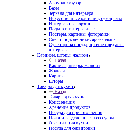
Аромадиффузоры
Вазы
Зеркала для интерьера
Искусственные растения, сухоцветы
Интерьерные корзины
Подушки интерьерные
Постеры, картины, фоторамки
Свечи, подсвечники, аромалампы
Сувенирная посуда, прочие предметы
интерьера
Карнизы, шторы, жалюзи
Назад
Карнизы, шторы, жалюзи
Жалюзи
Карнизы
Шторы
Товары для кухни
Назад
Товары для кухни
Консервация
Хранение продуктов
Посуда для приготовления
Ножи и разделочные аксессуары
Организация кухни
Посуда для сервировки