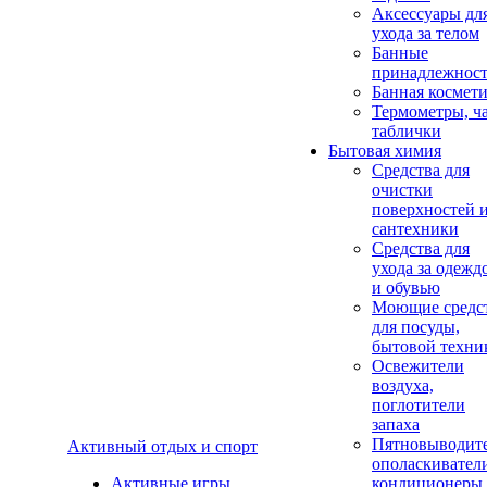
Аксеcсуары дл
ухода за телом
Банные
принадлежнос
Банная космет
Термометры, ч
таблички
Бытовая химия
Средства для
очистки
поверхностей 
сантехники
Средства для
ухода за одежд
и обувью
Моющие средс
для посуды,
бытовой техни
Освежители
воздуха,
поглотители
запаха
Пятновыводите
Активный отдых и спорт
ополаскивател
Активные игры
кондиционеры