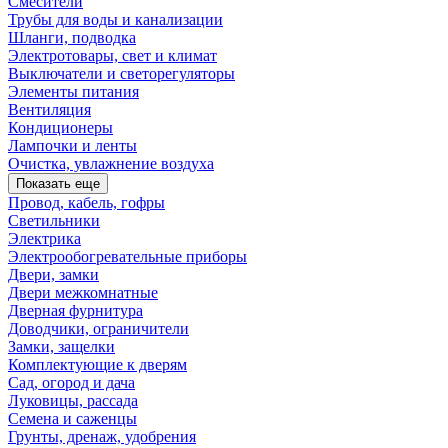
Смесители
Трубы для воды и канализации
Шланги, подводка
Электротовары, свет и климат
Выключатели и светорегуляторы
Элементы питания
Вентиляция
Кондиционеры
Лампочки и ленты
Очистка, увлажнение воздуха
Показать еще
Провод, кабель, гофры
Светильники
Электрика
Электрообогревательные приборы
Двери, замки
Двери межкомнатные
Дверная фурнитура
Доводчики, ограничители
Замки, защелки
Комплектующие к дверям
Сад, огород и дача
Луковицы, рассада
Семена и саженцы
Грунты, дренаж, удобрения