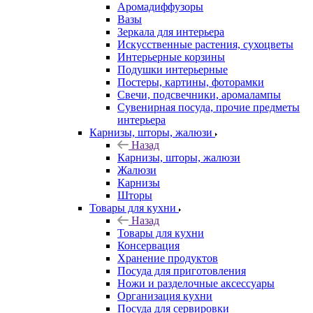
Аромадиффузоры
Вазы
Зеркала для интерьера
Искусственные растения, сухоцветы
Интерьерные корзины
Подушки интерьерные
Постеры, картины, фоторамки
Свечи, подсвечники, аромалампы
Сувенирная посуда, прочие предметы
интерьера
Карнизы, шторы, жалюзи
Назад
Карнизы, шторы, жалюзи
Жалюзи
Карнизы
Шторы
Товары для кухни
Назад
Товары для кухни
Консервация
Хранение продуктов
Посуда для приготовления
Ножи и разделочные аксессуары
Организация кухни
Посуда для сервировки