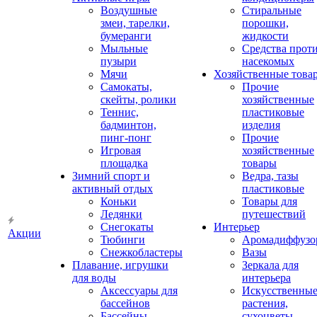
Воздушные
Стиральные
змеи, тарелки,
порошки,
бумеранги
жидкости
Мыльные
Средства прот
пузыри
насекомых
Мячи
Хозяйственные това
Самокаты,
Прочие
скейты, ролики
хозяйственные
Теннис,
пластиковые
бадминтон,
изделия
пинг-понг
Прочие
Игровая
хозяйственные
площадка
товары
Зимний спорт и
Ведра, тазы
активный отдых
пластиковые
Коньки
Товары для
Ледянки
путешествий
Снегокаты
Интерьер
Акции
Тюбинги
Аромадиффузо
Снежкобластеры
Вазы
Плавание, игрушки
Зеркала для
для воды
интерьера
Аксессуары для
Искусственны
бассейнов
растения,
Бассейны
сухоцветы