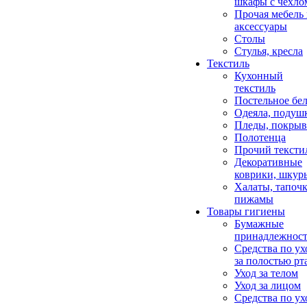
шкафы с чехло
Прочая мебель
аксессуары
Столы
Стулья, кресла
Текстиль
Кухонный
текстиль
Постельное бел
Одеяла, подуш
Пледы, покрыв
Полотенца
Прочий тексти
Декоративные
коврики, шкур
Халаты, тапочк
пижамы
Товары гигиены
Бумажные
принадлежнос
Средства по ух
за полостью рт
Уход за телом
Уход за лицом
Средства по ух