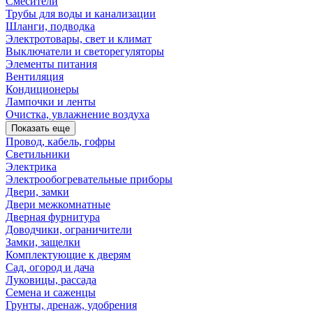
Смесители
Трубы для воды и канализации
Шланги, подводка
Электротовары, свет и климат
Выключатели и светорегуляторы
Элементы питания
Вентиляция
Кондиционеры
Лампочки и ленты
Очистка, увлажнение воздуха
Показать еще
Провод, кабель, гофры
Светильники
Электрика
Электрообогревательные приборы
Двери, замки
Двери межкомнатные
Дверная фурнитура
Доводчики, ограничители
Замки, защелки
Комплектующие к дверям
Сад, огород и дача
Луковицы, рассада
Семена и саженцы
Грунты, дренаж, удобрения