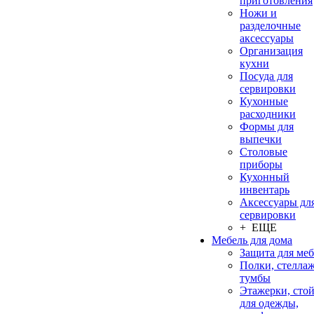
приготовления
Ножи и
разделочные
аксессуары
Организация
кухни
Посуда для
сервировки
Кухонные
расходники
Формы для
выпечки
Столовые
приборы
Кухонный
инвентарь
Аксессуары дл
сервировки
+ ЕЩЕ
Мебель для дома
Защита для ме
Полки, стеллаж
тумбы
Этажерки, сто
для одежды,