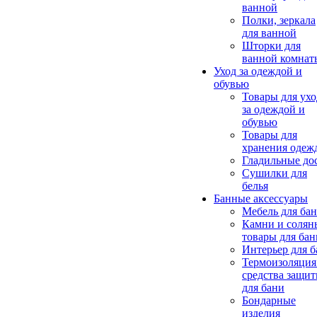
ванной
Полки, зеркала
для ванной
Шторки для
ванной комнат
Уход за одеждой и
обувью
Товары для ухо
за одеждой и
обувью
Товары для
хранения одеж
Гладильные до
Сушилки для
белья
Банные аксессуары
Мебель для ба
Камни и солян
товары для бан
Интерьер для 
Термоизоляция
средства защи
для бани
Бондарные
изделия