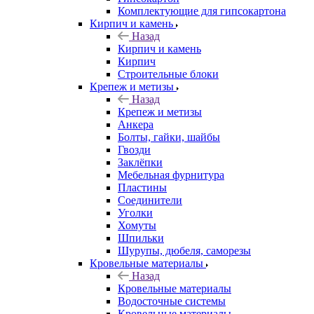
Комплектующие для гипсокартона
Кирпич и камень
Назад
Кирпич и камень
Кирпич
Строительные блоки
Крепеж и метизы
Назад
Крепеж и метизы
Анкера
Болты, гайки, шайбы
Гвозди
Заклёпки
Мебельная фурнитура
Пластины
Соединители
Уголки
Хомуты
Шпильки
Шурупы, дюбеля, саморезы
Кровельные материалы
Назад
Кровельные материалы
Водосточные системы
Кровельные материалы