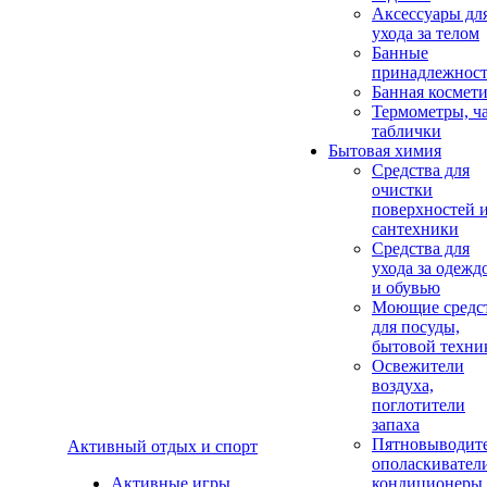
Аксеcсуары дл
ухода за телом
Банные
принадлежнос
Банная космет
Термометры, ч
таблички
Бытовая химия
Средства для
очистки
поверхностей 
сантехники
Средства для
ухода за одежд
и обувью
Моющие средс
для посуды,
бытовой техни
Освежители
воздуха,
поглотители
запаха
Пятновыводите
Активный отдых и спорт
ополаскивател
Активные игры
кондиционеры