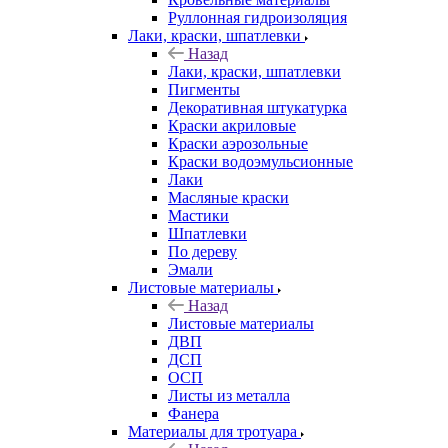
Руллонная гидроизоляция
Лаки, краски, шпатлевки
Назад
Лаки, краски, шпатлевки
Пигменты
Декоративная штукатурка
Краски акриловые
Краски аэрозольные
Краски водоэмульсионные
Лаки
Масляные краски
Мастики
Шпатлевки
По дереву
Эмали
Листовые материалы
Назад
Листовые материалы
ДВП
ДСП
ОСП
Листы из металла
Фанера
Материалы для тротуара