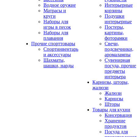
Водное оружие
Интерьерные
Матрасы и
корзины
круги
Подушки
Наборы для
интерьерные
игры в песок
Постеры,
Наборы для
картины,
плавания
фоторамки
Прочие спорттовары
Свечи,
Спортинвентарь
подсвечники,
и аксессуары
аромалампы
Шахматы,
Сувенирная
шашки, нарды
посуда, прочие
предметы
интерьера
Карнизы, шторы,
жалюзи
Жалюзи
Карнизы
Шторы
Товары для кухни
Консервация
Хранение
продуктов
Посуда для