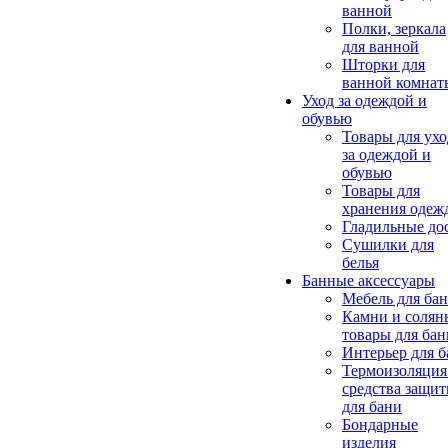
ванной
Полки, зеркала
для ванной
Шторки для
ванной комнат
Уход за одеждой и
обувью
Товары для ухо
за одеждой и
обувью
Товары для
хранения одеж
Гладильные до
Сушилки для
белья
Банные аксессуары
Мебель для ба
Камни и солян
товары для бан
Интерьер для 
Термоизоляция
средства защи
для бани
Бондарные
изделия