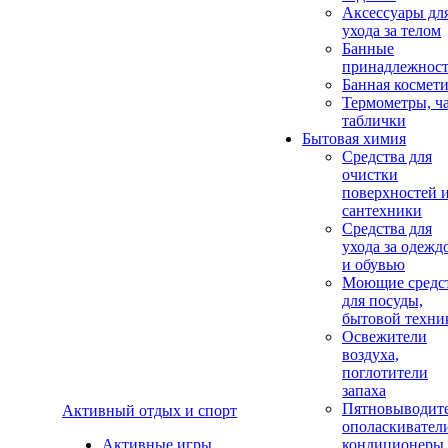
Аксеcсуары дл
ухода за телом
Банные
принадлежнос
Банная космет
Термометры, ч
таблички
Бытовая химия
Средства для
очистки
поверхностей 
сантехники
Средства для
ухода за одежд
и обувью
Моющие средс
для посуды,
бытовой техни
Освежители
воздуха,
поглотители
запаха
Пятновыводите
Активный отдых и спорт
ополаскивател
Активные игры
кондиционеры