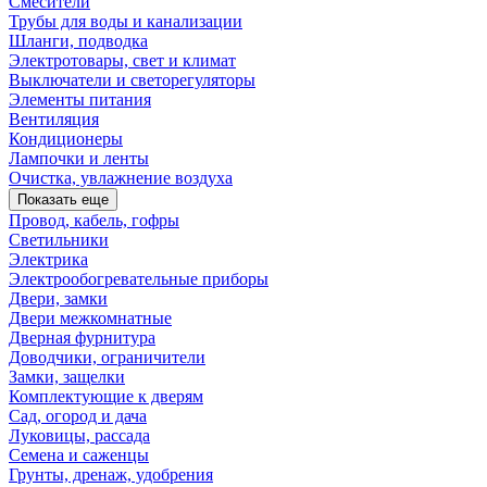
Смесители
Трубы для воды и канализации
Шланги, подводка
Электротовары, свет и климат
Выключатели и светорегуляторы
Элементы питания
Вентиляция
Кондиционеры
Лампочки и ленты
Очистка, увлажнение воздуха
Показать еще
Провод, кабель, гофры
Светильники
Электрика
Электрообогревательные приборы
Двери, замки
Двери межкомнатные
Дверная фурнитура
Доводчики, ограничители
Замки, защелки
Комплектующие к дверям
Сад, огород и дача
Луковицы, рассада
Семена и саженцы
Грунты, дренаж, удобрения