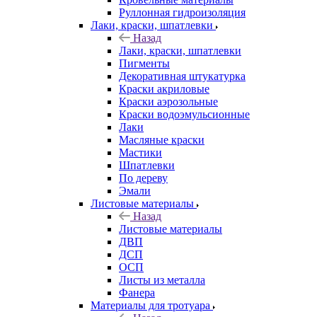
Руллонная гидроизоляция
Лаки, краски, шпатлевки
Назад
Лаки, краски, шпатлевки
Пигменты
Декоративная штукатурка
Краски акриловые
Краски аэрозольные
Краски водоэмульсионные
Лаки
Масляные краски
Мастики
Шпатлевки
По дереву
Эмали
Листовые материалы
Назад
Листовые материалы
ДВП
ДСП
ОСП
Листы из металла
Фанера
Материалы для тротуара