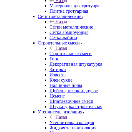
Назад
Материалы для тротуара
Плитка тротуарная
Сетки металлические
Назад
Сетки металлические
Сетка армирующая
Сетка-рабица
Строительные смеси
Назад
Строительные смеси
Гипс
Декоративная штукатурка
Затирки
Известь
Клеи сухие
Наливные полы
Щебень, песок и другое
Цемент
Шпатлевочные смеси
Штукатурка строительная
Утеплитель, изоляция
Назад
Утеплитель, изоляция
Жидкая теплоизоляция