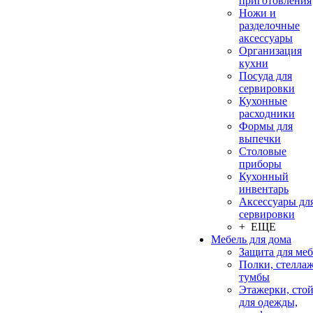
приготовления
Ножи и
разделочные
аксессуары
Организация
кухни
Посуда для
сервировки
Кухонные
расходники
Формы для
выпечки
Столовые
приборы
Кухонный
инвентарь
Аксессуары дл
сервировки
+ ЕЩЕ
Мебель для дома
Защита для ме
Полки, стеллаж
тумбы
Этажерки, сто
для одежды,