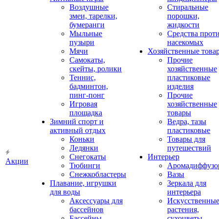
Воздушные
Стиральные
змеи, тарелки,
порошки,
бумеранги
жидкости
Мыльные
Средства прот
пузыри
насекомых
Мячи
Хозяйственные това
Самокаты,
Прочие
скейты, ролики
хозяйственные
Теннис,
пластиковые
бадминтон,
изделия
пинг-понг
Прочие
Игровая
хозяйственные
площадка
товары
Зимний спорт и
Ведра, тазы
активный отдых
пластиковые
Коньки
Товары для
Ледянки
путешествий
Снегокаты
Интерьер
Акции
Тюбинги
Аромадиффузо
Снежкобластеры
Вазы
Плавание, игрушки
Зеркала для
для воды
интерьера
Аксессуары для
Искусственны
бассейнов
растения,
Бассейны
сухоцветы