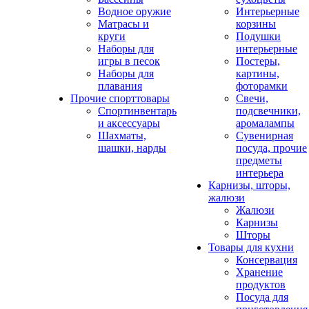
Водное оружие
Интерьерные
Матрасы и
корзины
круги
Подушки
Наборы для
интерьерные
игры в песок
Постеры,
Наборы для
картины,
плавания
фоторамки
Прочие спорттовары
Свечи,
Спортинвентарь
подсвечники,
и аксессуары
аромалампы
Шахматы,
Сувенирная
шашки, нарды
посуда, прочие
предметы
интерьера
Карнизы, шторы,
жалюзи
Жалюзи
Карнизы
Шторы
Товары для кухни
Консервация
Хранение
продуктов
Посуда для