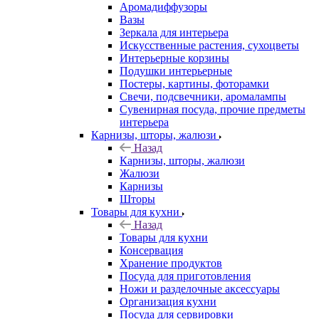
Аромадиффузоры
Вазы
Зеркала для интерьера
Искусственные растения, сухоцветы
Интерьерные корзины
Подушки интерьерные
Постеры, картины, фоторамки
Свечи, подсвечники, аромалампы
Сувенирная посуда, прочие предметы
интерьера
Карнизы, шторы, жалюзи
Назад
Карнизы, шторы, жалюзи
Жалюзи
Карнизы
Шторы
Товары для кухни
Назад
Товары для кухни
Консервация
Хранение продуктов
Посуда для приготовления
Ножи и разделочные аксессуары
Организация кухни
Посуда для сервировки