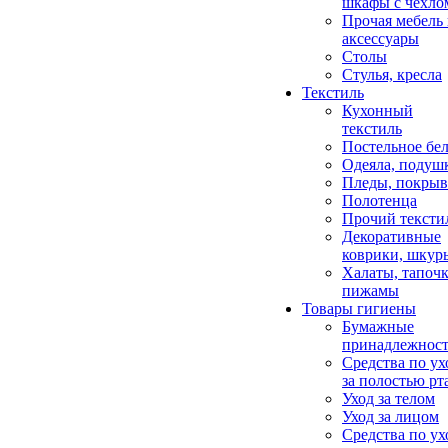
шкафы с чехло
Прочая мебель
аксессуары
Столы
Стулья, кресла
Текстиль
Кухонный
текстиль
Постельное бел
Одеяла, подуш
Пледы, покрыв
Полотенца
Прочий тексти
Декоративные
коврики, шкур
Халаты, тапочк
пижамы
Товары гигиены
Бумажные
принадлежнос
Средства по ух
за полостью рт
Уход за телом
Уход за лицом
Средства по ух