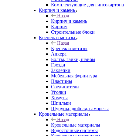
Комплектующие для гипсокартона
Кирпич и камень
Назад
Кирпич и камень
Кирпич
Строительные блоки
Крепеж и метизы
Назад
Крепеж и метизы
Анкера
Болты, гайки, шайбы
Гвозди
Заклёпки
Мебельная фурнитура
Пластины
Соединители
Уголки
Хомуты
Шпильки
Шурупы, дюбеля, саморезы
Кровельные материалы
Назад
Кровельные материалы
Водосточные системы
Кровельные материалы