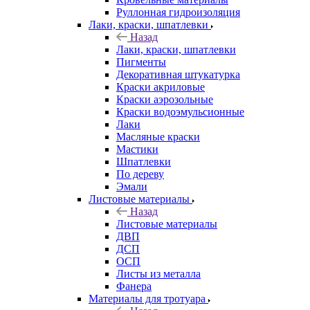
Руллонная гидроизоляция
Лаки, краски, шпатлевки
Назад
Лаки, краски, шпатлевки
Пигменты
Декоративная штукатурка
Краски акриловые
Краски аэрозольные
Краски водоэмульсионные
Лаки
Масляные краски
Мастики
Шпатлевки
По дереву
Эмали
Листовые материалы
Назад
Листовые материалы
ДВП
ДСП
ОСП
Листы из металла
Фанера
Материалы для тротуара