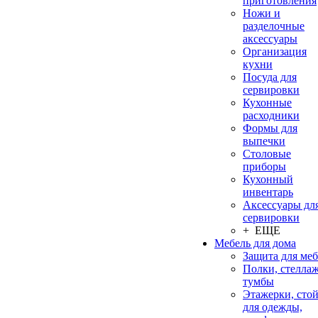
приготовления
Ножи и
разделочные
аксессуары
Организация
кухни
Посуда для
сервировки
Кухонные
расходники
Формы для
выпечки
Столовые
приборы
Кухонный
инвентарь
Аксессуары дл
сервировки
+ ЕЩЕ
Мебель для дома
Защита для ме
Полки, стеллаж
тумбы
Этажерки, сто
для одежды,