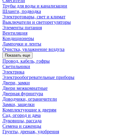
Смесители
Трубы для воды и канализации
Шланги, подводка
Электротовары, свет и климат
Выключатели и светорегуляторы
Элементы питания
Вентиляция
Кондиционеры
Лампочки и ленты
Очистка, увлажнение воздуха
Показать еще
Провод, кабель, гофры
Светильники
Электрика
Электрообогревательные приборы
Двери, замки
Двери межкомнатные
Дверная фурнитура
Доводчики, ограничители
Замки, защелки
Комплектующие к дверям
Сад, огород и дача
Луковицы, рассада
Семена и саженцы
Грунты, дренаж, удобрения