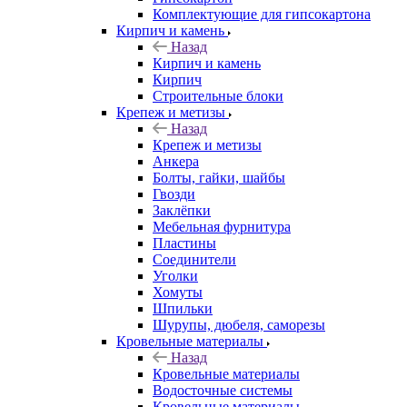
Комплектующие для гипсокартона
Кирпич и камень
Назад
Кирпич и камень
Кирпич
Строительные блоки
Крепеж и метизы
Назад
Крепеж и метизы
Анкера
Болты, гайки, шайбы
Гвозди
Заклёпки
Мебельная фурнитура
Пластины
Соединители
Уголки
Хомуты
Шпильки
Шурупы, дюбеля, саморезы
Кровельные материалы
Назад
Кровельные материалы
Водосточные системы
Кровельные материалы