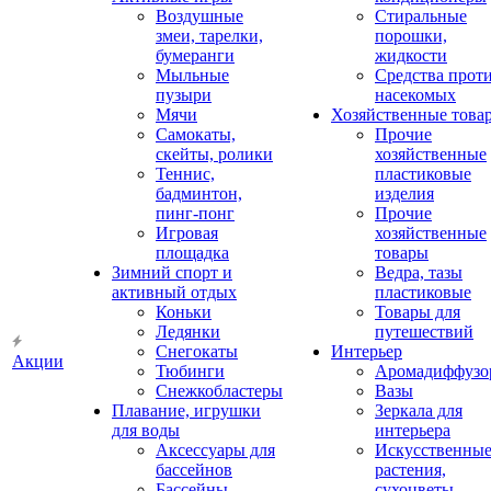
Воздушные
Стиральные
змеи, тарелки,
порошки,
бумеранги
жидкости
Мыльные
Средства прот
пузыри
насекомых
Мячи
Хозяйственные това
Самокаты,
Прочие
скейты, ролики
хозяйственные
Теннис,
пластиковые
бадминтон,
изделия
пинг-понг
Прочие
Игровая
хозяйственные
площадка
товары
Зимний спорт и
Ведра, тазы
активный отдых
пластиковые
Коньки
Товары для
Ледянки
путешествий
Снегокаты
Интерьер
Акции
Тюбинги
Аромадиффузо
Снежкобластеры
Вазы
Плавание, игрушки
Зеркала для
для воды
интерьера
Аксессуары для
Искусственны
бассейнов
растения,
Бассейны
сухоцветы