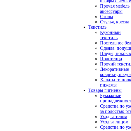
шкафы с чехло
Прочая мебель
аксессуары
Столы
Стулья, кресла
Текстиль
Кухонный
текстиль
Постельное бел
Одеяла, подуш
Пледы, покрыв
Полотенца
Прочий тексти
Декоративные
коврики, шкур
Халаты, тапочк
пижамы
Товары гигиены
Бумажные
принадлежнос
Средства по ух
за полостью рт
Уход за телом
Уход за лицом
Средства по ух