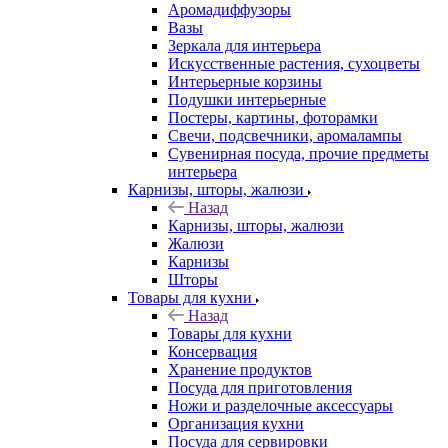
Аромадиффузоры
Вазы
Зеркала для интерьера
Искусственные растения, сухоцветы
Интерьерные корзины
Подушки интерьерные
Постеры, картины, фоторамки
Свечи, подсвечники, аромалампы
Сувенирная посуда, прочие предметы
интерьера
Карнизы, шторы, жалюзи
Назад
Карнизы, шторы, жалюзи
Жалюзи
Карнизы
Шторы
Товары для кухни
Назад
Товары для кухни
Консервация
Хранение продуктов
Посуда для приготовления
Ножи и разделочные аксессуары
Организация кухни
Посуда для сервировки