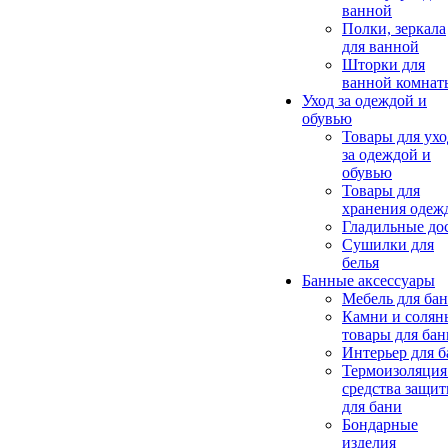
ванной
Полки, зеркала
для ванной
Шторки для
ванной комнат
Уход за одеждой и
обувью
Товары для ухо
за одеждой и
обувью
Товары для
хранения одеж
Гладильные до
Сушилки для
белья
Банные аксессуары
Мебель для ба
Камни и солян
товары для бан
Интерьер для 
Термоизоляция
средства защи
для бани
Бондарные
изделия