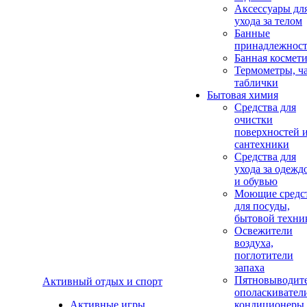
Аксеcсуары дл
ухода за телом
Банные
принадлежнос
Банная космет
Термометры, ч
таблички
Бытовая химия
Средства для
очистки
поверхностей 
сантехники
Средства для
ухода за одежд
и обувью
Моющие средс
для посуды,
бытовой техни
Освежители
воздуха,
поглотители
запаха
Пятновыводите
Активный отдых и спорт
ополаскивател
Активные игры
кондиционеры