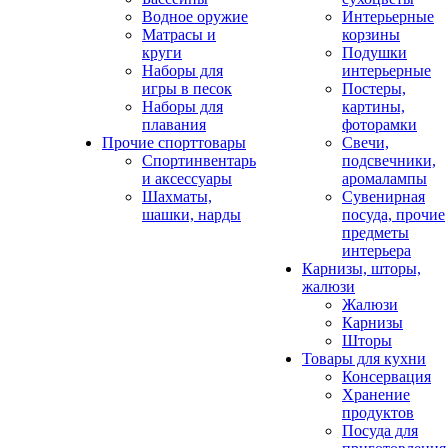
Водное оружие
Интерьерные
Матрасы и
корзины
круги
Подушки
Наборы для
интерьерные
игры в песок
Постеры,
Наборы для
картины,
плавания
фоторамки
Прочие спорттовары
Свечи,
Спортинвентарь
подсвечники,
и аксессуары
аромалампы
Шахматы,
Сувенирная
шашки, нарды
посуда, прочие
предметы
интерьера
Карнизы, шторы,
жалюзи
Жалюзи
Карнизы
Шторы
Товары для кухни
Консервация
Хранение
продуктов
Посуда для