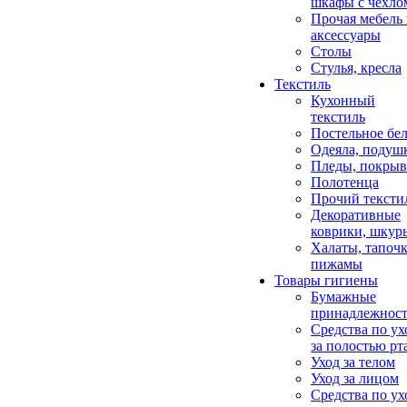
шкафы с чехло
Прочая мебель
аксессуары
Столы
Стулья, кресла
Текстиль
Кухонный
текстиль
Постельное бел
Одеяла, подуш
Пледы, покрыв
Полотенца
Прочий тексти
Декоративные
коврики, шкур
Халаты, тапочк
пижамы
Товары гигиены
Бумажные
принадлежнос
Средства по ух
за полостью рт
Уход за телом
Уход за лицом
Средства по ух