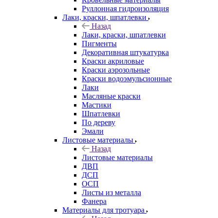
Руллонная гидроизоляция
Лаки, краски, шпатлевки
Назад
Лаки, краски, шпатлевки
Пигменты
Декоративная штукатурка
Краски акриловые
Краски аэрозольные
Краски водоэмульсионные
Лаки
Масляные краски
Мастики
Шпатлевки
По дереву
Эмали
Листовые материалы
Назад
Листовые материалы
ДВП
ДСП
ОСП
Листы из металла
Фанера
Материалы для тротуара