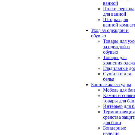
ванной
Полки, зеркала
для ванной
Шторки для
ванной комнат
Уход за одеждой и
обувью
Товары для ухо
за одеждой и
обувью
Товары для
хранения одеж
Гладильные до
Сушилки для
белья
Банные аксессуары
Мебель для ба
Камни и солян
товары для бан
Интерьер для 
Термоизоляция
средства защи
для бани
Бондарные
изделия