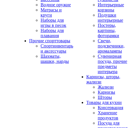
Водное оружие
Интерьерные
Матрасы и
корзины
круги
Подушки
Наборы для
интерьерные
игры в песок
Постеры,
Наборы для
картины,
плавания
фоторамки
Прочие спорттовары
Свечи,
Спортинвентарь
подсвечники,
и аксессуары
аромалампы
Шахматы,
Сувенирная
шашки, нарды
посуда, прочие
предметы
интерьера
Карнизы, шторы,
жалюзи
Жалюзи
Карнизы
Шторы
Товары для кухни
Консервация
Хранение
продуктов
Посуда для