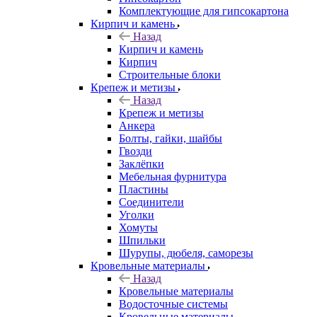
Комплектующие для гипсокартона
Кирпич и камень
Назад
Кирпич и камень
Кирпич
Строительные блоки
Крепеж и метизы
Назад
Крепеж и метизы
Анкера
Болты, гайки, шайбы
Гвозди
Заклёпки
Мебельная фурнитура
Пластины
Соединители
Уголки
Хомуты
Шпильки
Шурупы, дюбеля, саморезы
Кровельные материалы
Назад
Кровельные материалы
Водосточные системы
Кровельные материалы