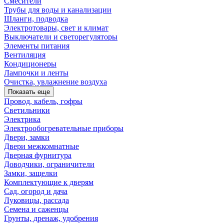
Смесители
Трубы для воды и канализации
Шланги, подводка
Электротовары, свет и климат
Выключатели и светорегуляторы
Элементы питания
Вентиляция
Кондиционеры
Лампочки и ленты
Очистка, увлажнение воздуха
Показать еще
Провод, кабель, гофры
Светильники
Электрика
Электрообогревательные приборы
Двери, замки
Двери межкомнатные
Дверная фурнитура
Доводчики, ограничители
Замки, защелки
Комплектующие к дверям
Сад, огород и дача
Луковицы, рассада
Семена и саженцы
Грунты, дренаж, удобрения