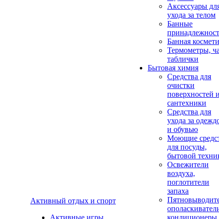
Аксеcсуары дл
ухода за телом
Банные
принадлежнос
Банная космет
Термометры, ч
таблички
Бытовая химия
Средства для
очистки
поверхностей 
сантехники
Средства для
ухода за одежд
и обувью
Моющие средс
для посуды,
бытовой техни
Освежители
воздуха,
поглотители
запаха
Пятновыводите
Активный отдых и спорт
ополаскивател
Активные игры
кондиционеры