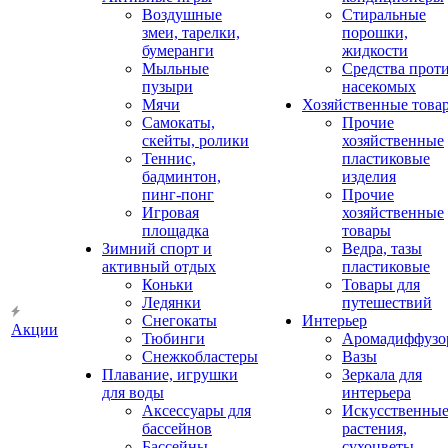
Воздушные
Стиральные
змеи, тарелки,
порошки,
бумеранги
жидкости
Мыльные
Средства прот
пузыри
насекомых
Мячи
Хозяйственные това
Самокаты,
Прочие
скейты, ролики
хозяйственные
Теннис,
пластиковые
бадминтон,
изделия
пинг-понг
Прочие
Игровая
хозяйственные
площадка
товары
Зимний спорт и
Ведра, тазы
активный отдых
пластиковые
Коньки
Товары для
Ледянки
путешествий
Снегокаты
Интерьер
Акции
Тюбинги
Аромадиффузо
Снежкобластеры
Вазы
Плавание, игрушки
Зеркала для
для воды
интерьера
Аксессуары для
Искусственны
бассейнов
растения,
Бассейны
сухоцветы