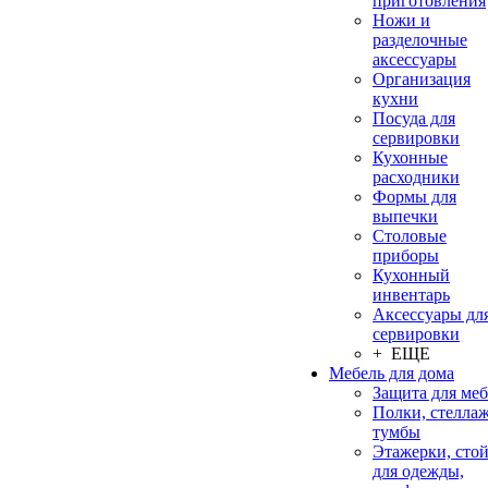
приготовления
Ножи и
разделочные
аксессуары
Организация
кухни
Посуда для
сервировки
Кухонные
расходники
Формы для
выпечки
Столовые
приборы
Кухонный
инвентарь
Аксессуары дл
сервировки
+ ЕЩЕ
Мебель для дома
Защита для ме
Полки, стеллаж
тумбы
Этажерки, сто
для одежды,