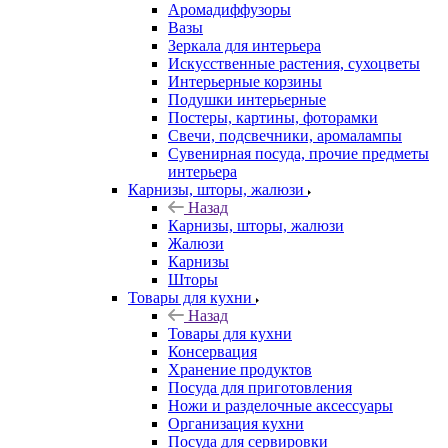
Аромадиффузоры
Вазы
Зеркала для интерьера
Искусственные растения, сухоцветы
Интерьерные корзины
Подушки интерьерные
Постеры, картины, фоторамки
Свечи, подсвечники, аромалампы
Сувенирная посуда, прочие предметы
интерьера
Карнизы, шторы, жалюзи
Назад
Карнизы, шторы, жалюзи
Жалюзи
Карнизы
Шторы
Товары для кухни
Назад
Товары для кухни
Консервация
Хранение продуктов
Посуда для приготовления
Ножи и разделочные аксессуары
Организация кухни
Посуда для сервировки