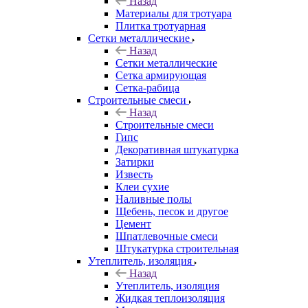
Назад
Материалы для тротуара
Плитка тротуарная
Сетки металлические
Назад
Сетки металлические
Сетка армирующая
Сетка-рабица
Строительные смеси
Назад
Строительные смеси
Гипс
Декоративная штукатурка
Затирки
Известь
Клеи сухие
Наливные полы
Щебень, песок и другое
Цемент
Шпатлевочные смеси
Штукатурка строительная
Утеплитель, изоляция
Назад
Утеплитель, изоляция
Жидкая теплоизоляция