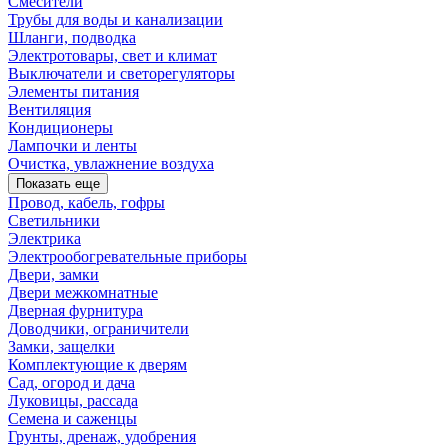
Смесители
Трубы для воды и канализации
Шланги, подводка
Электротовары, свет и климат
Выключатели и светорегуляторы
Элементы питания
Вентиляция
Кондиционеры
Лампочки и ленты
Очистка, увлажнение воздуха
Показать еще
Провод, кабель, гофры
Светильники
Электрика
Электрообогревательные приборы
Двери, замки
Двери межкомнатные
Дверная фурнитура
Доводчики, ограничители
Замки, защелки
Комплектующие к дверям
Сад, огород и дача
Луковицы, рассада
Семена и саженцы
Грунты, дренаж, удобрения