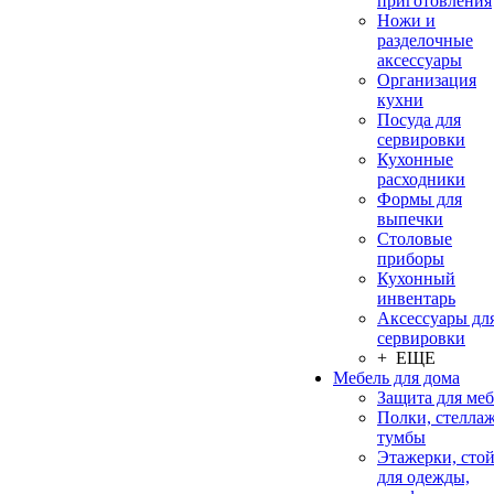
приготовления
Ножи и
разделочные
аксессуары
Организация
кухни
Посуда для
сервировки
Кухонные
расходники
Формы для
выпечки
Столовые
приборы
Кухонный
инвентарь
Аксессуары дл
сервировки
+ ЕЩЕ
Мебель для дома
Защита для ме
Полки, стеллаж
тумбы
Этажерки, сто
для одежды,