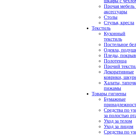
шкафы с чехло
Прочая мебель
аксессуары
Столы
Стулья, кресла
Текстиль
Кухонный
текстиль
Постельное бел
Одеяла, подуш
Пледы, покрыв
Полотенца
Прочий тексти
Декоративные
коврики, шкур
Халаты, тапочк
пижамы
Товары гигиены
Бумажные
принадлежнос
Средства по ух
за полостью рт
Уход за телом
Уход за лицом
Средства по ух