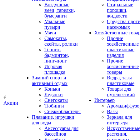
Воздушные
Стиральные
змеи, тарелки,
порошки,
бумеранги
жидкости
Мыльные
Средства прот
пузыри
насекомых
Мячи
Хозяйственные това
Самокаты,
Прочие
скейты, ролики
хозяйственные
Теннис,
пластиковые
бадминтон,
изделия
пинг-понг
Прочие
Игровая
хозяйственные
площадка
товары
Зимний спорт и
Ведра, тазы
активный отдых
пластиковые
Коньки
Товары для
Ледянки
путешествий
Снегокаты
Интерьер
Акции
Тюбинги
Аромадиффузо
Снежкобластеры
Вазы
Плавание, игрушки
Зеркала для
для воды
интерьера
Аксессуары для
Искусственны
бассейнов
растения,
Бассейны
сухоцветы