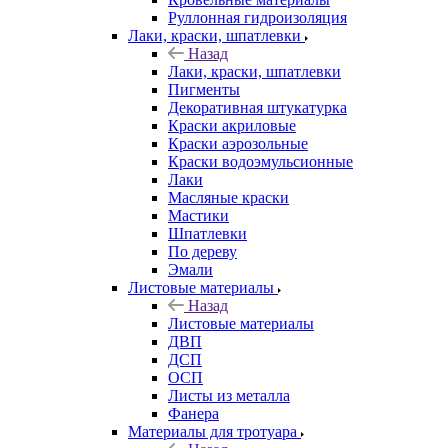
Руллонная гидроизоляция
Лаки, краски, шпатлевки
Назад
Лаки, краски, шпатлевки
Пигменты
Декоративная штукатурка
Краски акриловые
Краски аэрозольные
Краски водоэмульсионные
Лаки
Масляные краски
Мастики
Шпатлевки
По дереву
Эмали
Листовые материалы
Назад
Листовые материалы
ДВП
ДСП
ОСП
Листы из металла
Фанера
Материалы для тротуара