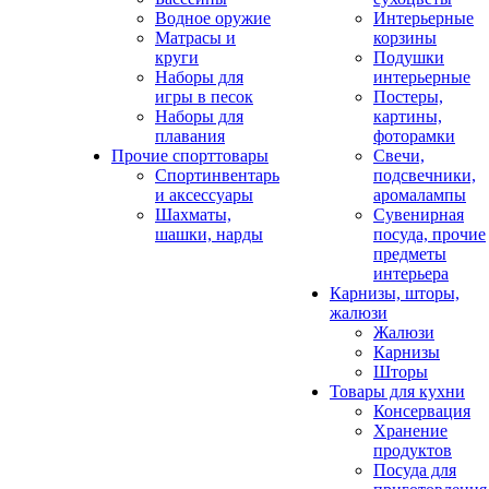
Водное оружие
Интерьерные
Матрасы и
корзины
круги
Подушки
Наборы для
интерьерные
игры в песок
Постеры,
Наборы для
картины,
плавания
фоторамки
Прочие спорттовары
Свечи,
Спортинвентарь
подсвечники,
и аксессуары
аромалампы
Шахматы,
Сувенирная
шашки, нарды
посуда, прочие
предметы
интерьера
Карнизы, шторы,
жалюзи
Жалюзи
Карнизы
Шторы
Товары для кухни
Консервация
Хранение
продуктов
Посуда для