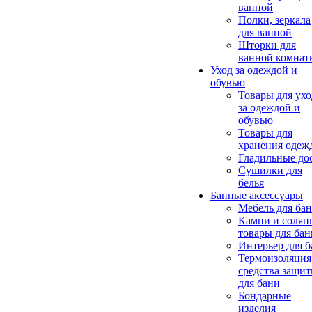
ванной
Полки, зеркала
для ванной
Шторки для
ванной комнат
Уход за одеждой и
обувью
Товары для ухо
за одеждой и
обувью
Товары для
хранения одеж
Гладильные до
Сушилки для
белья
Банные аксессуары
Мебель для ба
Камни и солян
товары для бан
Интерьер для 
Термоизоляция
средства защи
для бани
Бондарные
изделия