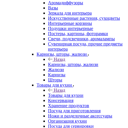
Аромадиффузоры
Вазы
Зеркала для интерьера
Искусственные растения, сухоцветы
Интерьерные корзины
Подушки интерьерные
Постеры, картины, фоторамки
Свечи, подсвечники, аромалампы
Сувенирная посуда, прочие предметы
интерьера
Карнизы, шторы, жалюзи
Назад
Карнизы, шторы, жалюзи
Жалюзи
Карнизы
Шторы
Товары для кухни
Назад
Товары для кухни
Консервация
Хранение продуктов
Посуда для приготовления
Ножи и разделочные аксессуары
Организация кухни
Посуда для сервировки