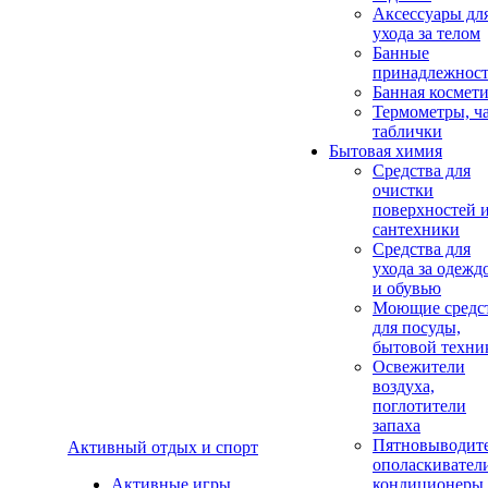
Аксеcсуары дл
ухода за телом
Банные
принадлежнос
Банная космет
Термометры, ч
таблички
Бытовая химия
Средства для
очистки
поверхностей 
сантехники
Средства для
ухода за одежд
и обувью
Моющие средс
для посуды,
бытовой техни
Освежители
воздуха,
поглотители
запаха
Пятновыводите
Активный отдых и спорт
ополаскивател
Активные игры
кондиционеры