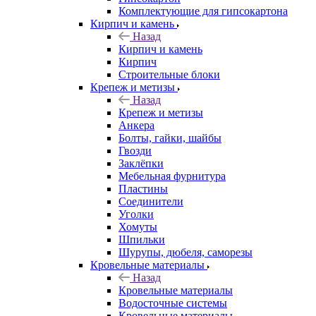
Комплектующие для гипсокартона
Кирпич и камень
Назад
Кирпич и камень
Кирпич
Строительные блоки
Крепеж и метизы
Назад
Крепеж и метизы
Анкера
Болты, гайки, шайбы
Гвозди
Заклёпки
Мебельная фурнитура
Пластины
Соединители
Уголки
Хомуты
Шпильки
Шурупы, дюбеля, саморезы
Кровельные материалы
Назад
Кровельные материалы
Водосточные системы
Кровельные материалы