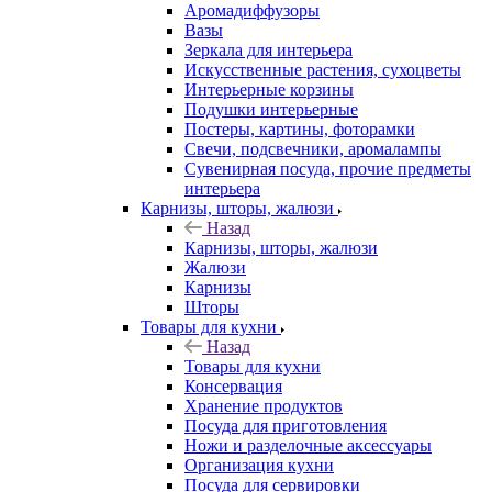
Аромадиффузоры
Вазы
Зеркала для интерьера
Искусственные растения, сухоцветы
Интерьерные корзины
Подушки интерьерные
Постеры, картины, фоторамки
Свечи, подсвечники, аромалампы
Сувенирная посуда, прочие предметы
интерьера
Карнизы, шторы, жалюзи
Назад
Карнизы, шторы, жалюзи
Жалюзи
Карнизы
Шторы
Товары для кухни
Назад
Товары для кухни
Консервация
Хранение продуктов
Посуда для приготовления
Ножи и разделочные аксессуары
Организация кухни
Посуда для сервировки