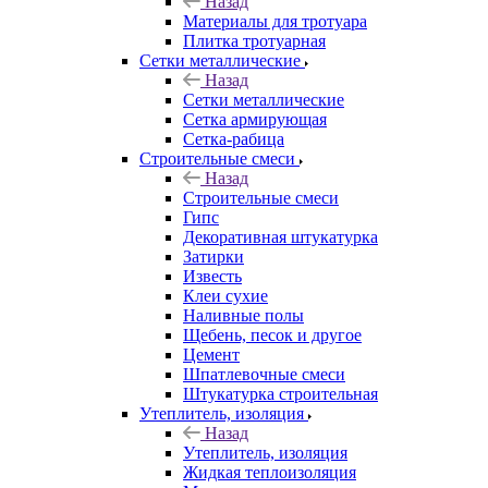
Назад
Материалы для тротуара
Плитка тротуарная
Сетки металлические
Назад
Сетки металлические
Сетка армирующая
Сетка-рабица
Строительные смеси
Назад
Строительные смеси
Гипс
Декоративная штукатурка
Затирки
Известь
Клеи сухие
Наливные полы
Щебень, песок и другое
Цемент
Шпатлевочные смеси
Штукатурка строительная
Утеплитель, изоляция
Назад
Утеплитель, изоляция
Жидкая теплоизоляция