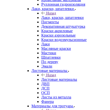
Руллонная гидроизоляция
Лаки, краски, шпатлевки
Назад
Лаки, краски, шпатлевки
Пигменты
Декоративная штукатурка
Краски акриловые
Краски аэрозольные
Краски водоэмульсионные
Лаки
Масляные краски
Мастики
Шпатлевки
По дереву
Эмали
Листовые материалы
Назад
Листовые материалы
ДВП
ДСП
ОСП
Листы из металла
Фанера
Материалы для тротуара