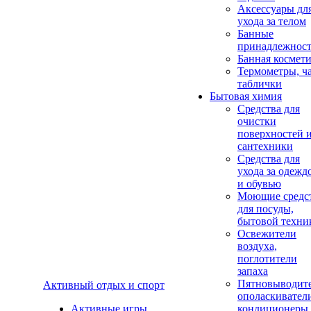
Аксеcсуары дл
ухода за телом
Банные
принадлежнос
Банная космет
Термометры, ч
таблички
Бытовая химия
Средства для
очистки
поверхностей 
сантехники
Средства для
ухода за одежд
и обувью
Моющие средс
для посуды,
бытовой техни
Освежители
воздуха,
поглотители
запаха
Пятновыводите
Активный отдых и спорт
ополаскивател
Активные игры
кондиционеры