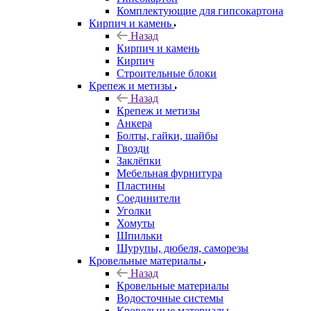
Комплектующие для гипсокартона
Кирпич и камень
Назад
Кирпич и камень
Кирпич
Строительные блоки
Крепеж и метизы
Назад
Крепеж и метизы
Анкера
Болты, гайки, шайбы
Гвозди
Заклёпки
Мебельная фурнитура
Пластины
Соединители
Уголки
Хомуты
Шпильки
Шурупы, дюбеля, саморезы
Кровельные материалы
Назад
Кровельные материалы
Водосточные системы
Кровельные материалы