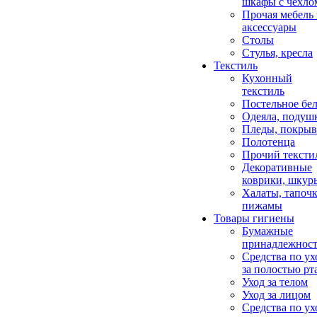
шкафы с чехло
Прочая мебель
аксессуары
Столы
Стулья, кресла
Текстиль
Кухонный
текстиль
Постельное бел
Одеяла, подуш
Пледы, покрыв
Полотенца
Прочий тексти
Декоративные
коврики, шкур
Халаты, тапочк
пижамы
Товары гигиены
Бумажные
принадлежнос
Средства по ух
за полостью рт
Уход за телом
Уход за лицом
Средства по ух