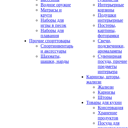
Водное оружие
Интерьерные
Матрасы и
корзины
круги
Подушки
Наборы для
интерьерные
игры в песок
Постеры,
Наборы для
картины,
плавания
фоторамки
Прочие спорттовары
Свечи,
Спортинвентарь
подсвечники,
и аксессуары
аромалампы
Шахматы,
Сувенирная
шашки, нарды
посуда, прочие
предметы
интерьера
Карнизы, шторы,
жалюзи
Жалюзи
Карнизы
Шторы
Товары для кухни
Консервация
Хранение
продуктов
Посуда для