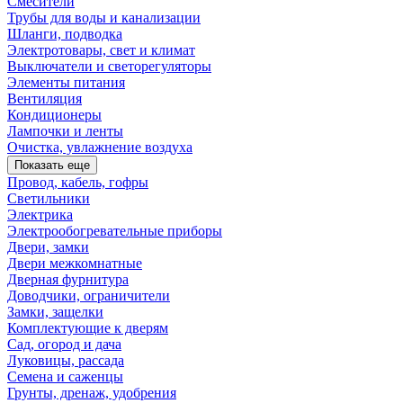
Смесители
Трубы для воды и канализации
Шланги, подводка
Электротовары, свет и климат
Выключатели и светорегуляторы
Элементы питания
Вентиляция
Кондиционеры
Лампочки и ленты
Очистка, увлажнение воздуха
Показать еще
Провод, кабель, гофры
Светильники
Электрика
Электрообогревательные приборы
Двери, замки
Двери межкомнатные
Дверная фурнитура
Доводчики, ограничители
Замки, защелки
Комплектующие к дверям
Сад, огород и дача
Луковицы, рассада
Семена и саженцы
Грунты, дренаж, удобрения