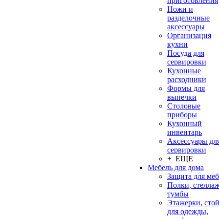
приготовления
Ножи и
разделочные
аксессуары
Организация
кухни
Посуда для
сервировки
Кухонные
расходники
Формы для
выпечки
Столовые
приборы
Кухонный
инвентарь
Аксессуары дл
сервировки
+ ЕЩЕ
Мебель для дома
Защита для ме
Полки, стеллаж
тумбы
Этажерки, сто
для одежды,