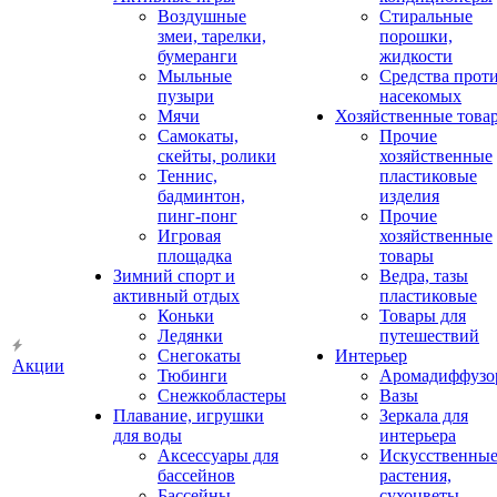
Воздушные
Стиральные
змеи, тарелки,
порошки,
бумеранги
жидкости
Мыльные
Средства прот
пузыри
насекомых
Мячи
Хозяйственные това
Самокаты,
Прочие
скейты, ролики
хозяйственные
Теннис,
пластиковые
бадминтон,
изделия
пинг-понг
Прочие
Игровая
хозяйственные
площадка
товары
Зимний спорт и
Ведра, тазы
активный отдых
пластиковые
Коньки
Товары для
Ледянки
путешествий
Снегокаты
Интерьер
Акции
Тюбинги
Аромадиффузо
Снежкобластеры
Вазы
Плавание, игрушки
Зеркала для
для воды
интерьера
Аксессуары для
Искусственны
бассейнов
растения,
Бассейны
сухоцветы