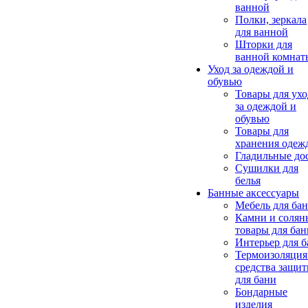
ванной
Полки, зеркала
для ванной
Шторки для
ванной комнат
Уход за одеждой и
обувью
Товары для ухо
за одеждой и
обувью
Товары для
хранения одеж
Гладильные до
Сушилки для
белья
Банные аксессуары
Мебель для ба
Камни и солян
товары для бан
Интерьер для 
Термоизоляция
средства защи
для бани
Бондарные
изделия