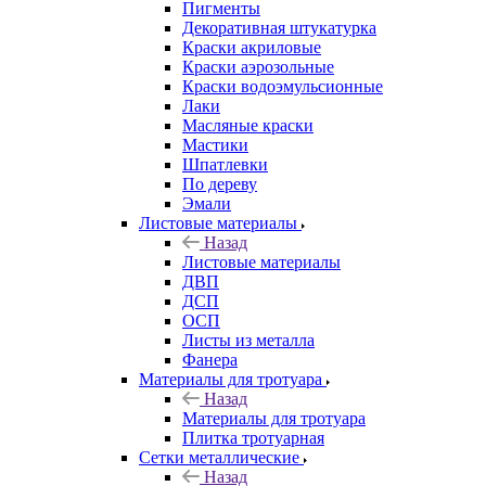
Пигменты
Декоративная штукатурка
Краски акриловые
Краски аэрозольные
Краски водоэмульсионные
Лаки
Масляные краски
Мастики
Шпатлевки
По дереву
Эмали
Листовые материалы
Назад
Листовые материалы
ДВП
ДСП
ОСП
Листы из металла
Фанера
Материалы для тротуара
Назад
Материалы для тротуара
Плитка тротуарная
Сетки металлические
Назад