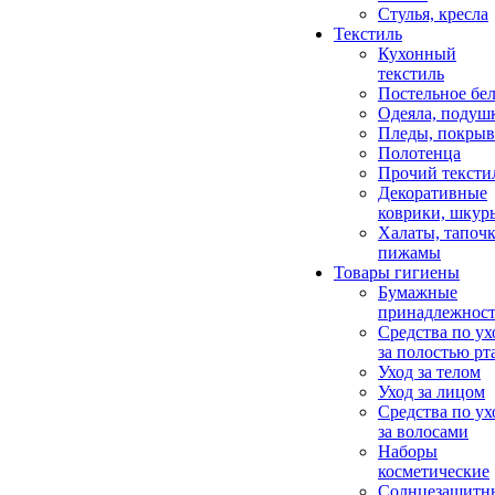
Стулья, кресла
Текстиль
Кухонный
текстиль
Постельное бел
Одеяла, подуш
Пледы, покрыв
Полотенца
Прочий тексти
Декоративные
коврики, шкур
Халаты, тапочк
пижамы
Товары гигиены
Бумажные
принадлежнос
Средства по ух
за полостью рт
Уход за телом
Уход за лицом
Средства по ух
за волосами
Наборы
косметические
Солнцезащитн