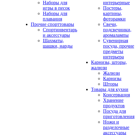
Наборы для
интерьерные
игры в песок
Постеры,
Наборы для
картины,
плавания
фоторамки
Прочие спорттовары
Свечи,
Спортинвентарь
подсвечники,
и аксессуары
аромалампы
Шахматы,
Сувенирная
шашки, нарды
посуда, прочие
предметы
интерьера
Карнизы, шторы,
жалюзи
Жалюзи
Карнизы
Шторы
Товары для кухни
Консервация
Хранение
продуктов
Посуда для
приготовления
Ножи и
разделочные
аксессуары