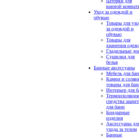
Шторки для
ванной комнат
Уход за одеждой и
обувью
Товары для ухо
за одеждой и
обувью
Товары для
хранения одеж
Гладильные до
Сушилки для
белья
Банные аксессуары
Мебель для ба
Камни и солян
товары для бан
Интерьер для 
Термоизоляция
средства защи
для бани
Бондарные
изделия
Аксеcсуары дл
ухода за телом
Банные