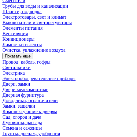
Смесители
Трубы для воды и канализации
Шланги, подводка
Электротовары, свет и климат
Выключатели и светорегуляторы
Элементы питания
Вентиляция
Кондиционеры
Лампочки и ленты
Очистка, увлажнение воздуха
Показать еще
Провод, кабель, гофры
Светильники
Электрика
Электрообогревательные приборы
Двери, замки
Двери межкомнатные
Дверная фурнитура
Доводчики, ограничители
Замки, защелки
Комплектующие к дверям
Сад, огород и дача
Луковицы, рассада
Семена и саженцы
Грунты, дренаж, удобрения