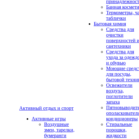
принадлежнос
Банная космет
Термометры, ч
таблички
Бытовая химия
Средства для
очистки
поверхностей 
сантехники
Средства для
ухода за одежд
и обувью
Моющие средс
для посуды,
бытовой техни
Освежители
воздуха,
поглотители
запаха
Пятновыводите
Активный отдых и спорт
ополаскивател
Активные игры
кондиционеры
Воздушные
Стиральные
змеи, тарелки,
порошки,
бумеранги
жидкости