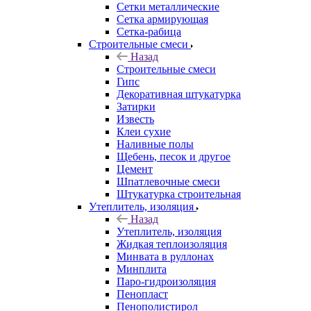
Сетки металлические
Сетка армирующая
Сетка-рабица
Строительные смеси
Назад
Строительные смеси
Гипс
Декоративная штукатурка
Затирки
Известь
Клеи сухие
Наливные полы
Щебень, песок и другое
Цемент
Шпатлевочные смеси
Штукатурка строительная
Утеплитель, изоляция
Назад
Утеплитель, изоляция
Жидкая теплоизоляция
Минвата в руллонах
Минплита
Паро-гидроизоляция
Пенопласт
Пенополистирол