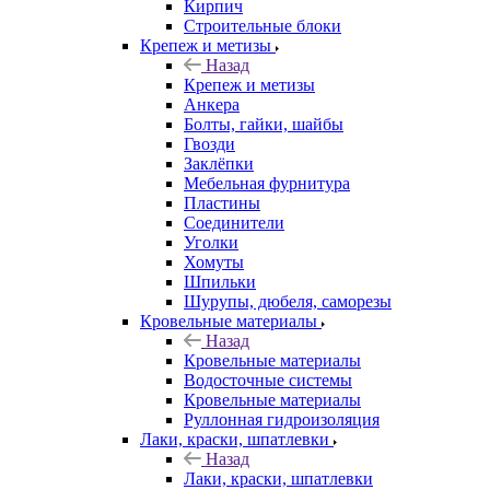
Кирпич
Строительные блоки
Крепеж и метизы
Назад
Крепеж и метизы
Анкера
Болты, гайки, шайбы
Гвозди
Заклёпки
Мебельная фурнитура
Пластины
Соединители
Уголки
Хомуты
Шпильки
Шурупы, дюбеля, саморезы
Кровельные материалы
Назад
Кровельные материалы
Водосточные системы
Кровельные материалы
Руллонная гидроизоляция
Лаки, краски, шпатлевки
Назад
Лаки, краски, шпатлевки