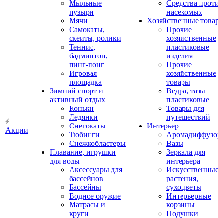
Мыльные
Средства прот
пузыри
насекомых
Мячи
Хозяйственные това
Самокаты,
Прочие
скейты, ролики
хозяйственные
Теннис,
пластиковые
бадминтон,
изделия
пинг-понг
Прочие
Игровая
хозяйственные
площадка
товары
Зимний спорт и
Ведра, тазы
активный отдых
пластиковые
Коньки
Товары для
Ледянки
путешествий
Снегокаты
Интерьер
Акции
Тюбинги
Аромадиффузо
Снежкобластеры
Вазы
Плавание, игрушки
Зеркала для
для воды
интерьера
Аксессуары для
Искусственны
бассейнов
растения,
Бассейны
сухоцветы
Водное оружие
Интерьерные
Матрасы и
корзины
круги
Подушки