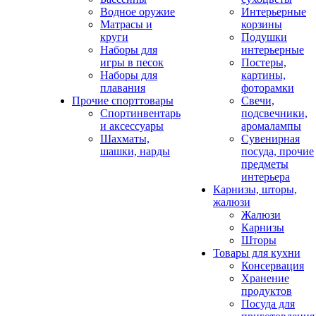
Водное оружие
Интерьерные
Матрасы и
корзины
круги
Подушки
Наборы для
интерьерные
игры в песок
Постеры,
Наборы для
картины,
плавания
фоторамки
Прочие спорттовары
Свечи,
Спортинвентарь
подсвечники,
и аксессуары
аромалампы
Шахматы,
Сувенирная
шашки, нарды
посуда, прочие
предметы
интерьера
Карнизы, шторы,
жалюзи
Жалюзи
Карнизы
Шторы
Товары для кухни
Консервация
Хранение
продуктов
Посуда для