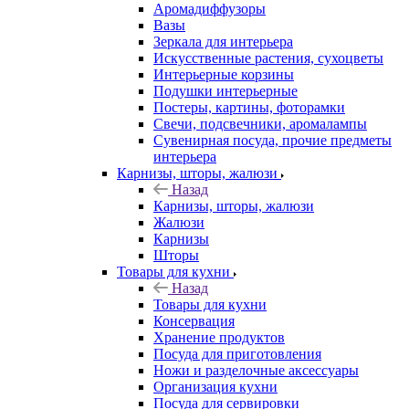
Аромадиффузоры
Вазы
Зеркала для интерьера
Искусственные растения, сухоцветы
Интерьерные корзины
Подушки интерьерные
Постеры, картины, фоторамки
Свечи, подсвечники, аромалампы
Сувенирная посуда, прочие предметы
интерьера
Карнизы, шторы, жалюзи
Назад
Карнизы, шторы, жалюзи
Жалюзи
Карнизы
Шторы
Товары для кухни
Назад
Товары для кухни
Консервация
Хранение продуктов
Посуда для приготовления
Ножи и разделочные аксессуары
Организация кухни
Посуда для сервировки