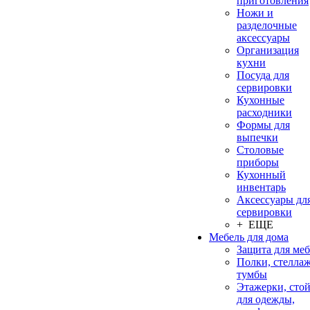
приготовления
Ножи и
разделочные
аксессуары
Организация
кухни
Посуда для
сервировки
Кухонные
расходники
Формы для
выпечки
Столовые
приборы
Кухонный
инвентарь
Аксессуары дл
сервировки
+ ЕЩЕ
Мебель для дома
Защита для ме
Полки, стеллаж
тумбы
Этажерки, сто
для одежды,