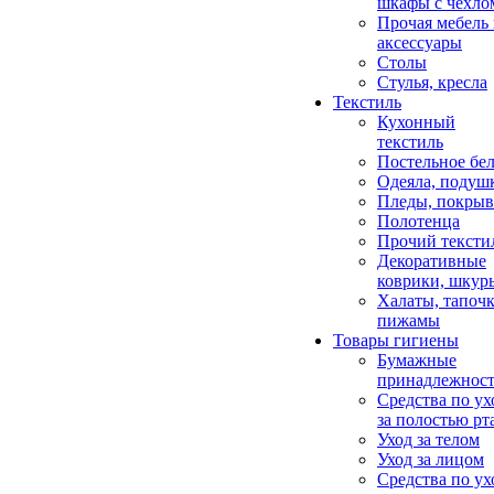
шкафы с чехло
Прочая мебель
аксессуары
Столы
Стулья, кресла
Текстиль
Кухонный
текстиль
Постельное бел
Одеяла, подуш
Пледы, покрыв
Полотенца
Прочий тексти
Декоративные
коврики, шкур
Халаты, тапочк
пижамы
Товары гигиены
Бумажные
принадлежнос
Средства по ух
за полостью рт
Уход за телом
Уход за лицом
Средства по ух