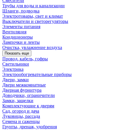
Смесители
Трубы для воды и канализации
Шланги, подводка
Электротовары, свет и климат
Выключатели и светорегуляторы
Элементы питания
Вентиляция
Кондиционеры
Лампочки и ленты
Очистка, увлажнение воздуха
Показать еще
Провод, кабель, гофры
Светильники
Электрика
Электрообогревательные приборы
Двери, замки
Двери межкомнатные
Дверная фурнитура
Доводчики, ограничители
Замки, защелки
Комплектующие к дверям
Сад, огород и дача
Луковицы, рассада
Семена и саженцы
Грунты, дренаж, удобрения