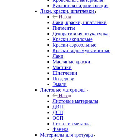
Руллонная гидроизоляция
Лаки, краски, шпатлевки
Назад
Лаки, краски, шпатлевки
Пигменты
Декоративная штукатурка
Краски акриловые
Краски аэрозольные
Краски водоэмульсионные
Лаки
Масляные краски
Мастики
Шпатлевки
По дереву
Эмали
Листовые материалы
Назад
Листовые материалы
ДВП
ДСП
ОСП
Листы из металла
Фанера
Материалы для тротуара