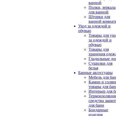
ванной
Полки, зеркала
для ванной
Шторки для
ванной комнат
Уход за одеждой и
обувью
Товары для ухо
за одеждой и
обувью
Товары для
хранения одеж
Гладильные до
Сушилки для
белья
Банные аксессуары
Мебель для ба
Камни и солян
товары для бан
Интерьер для 
Термоизоляция
средства защи
для бани
Бондарные
изделия