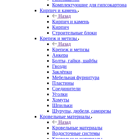
Комплектующие для гипсокартона
Кирпич и камень
Назад
Кирпич и камень
Кирпич
Строительные блоки
Крепеж и метизы
Назад
Крепеж и метизы
Анкера
Болты, гайки, шайбы
Гвозди
Заклёпки
Мебельная фурнитура
Пластины
Соединители
Уголки
Хомуты
Шпильки
Шурупы, дюбеля, саморезы
Кровельные материалы
Назад
Кровельные материалы
Водосточные системы
Кровельные материалы