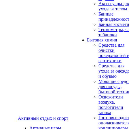
Аксеcсуары дл
ухода за телом
Банные
принадлежнос
Банная космет
Термометры, ч
таблички
Бытовая химия
Средства для
очистки
поверхностей 
сантехники
Средства для
ухода за одежд
и обувью
Моющие средс
для посуды,
бытовой техни
Освежители
воздуха,
поглотители
запаха
Пятновыводите
Активный отдых и спорт
ополаскивател
Активные игры
кондиционеры