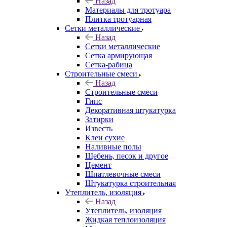
Назад
Материалы для тротуара
Плитка тротуарная
Сетки металлические
Назад
Сетки металлические
Сетка армирующая
Сетка-рабица
Строительные смеси
Назад
Строительные смеси
Гипс
Декоративная штукатурка
Затирки
Известь
Клеи сухие
Наливные полы
Щебень, песок и другое
Цемент
Шпатлевочные смеси
Штукатурка строительная
Утеплитель, изоляция
Назад
Утеплитель, изоляция
Жидкая теплоизоляция