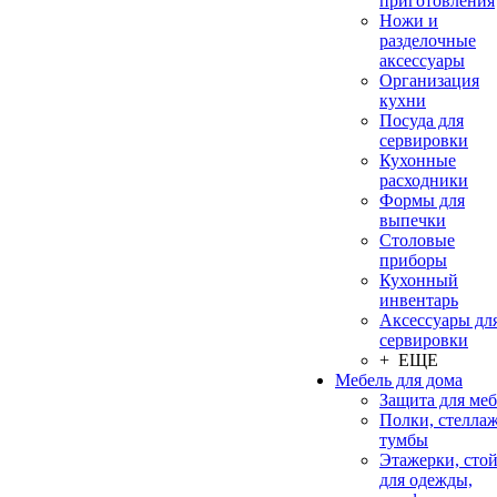
приготовления
Ножи и
разделочные
аксессуары
Организация
кухни
Посуда для
сервировки
Кухонные
расходники
Формы для
выпечки
Столовые
приборы
Кухонный
инвентарь
Аксессуары дл
сервировки
+ ЕЩЕ
Мебель для дома
Защита для ме
Полки, стеллаж
тумбы
Этажерки, сто
для одежды,