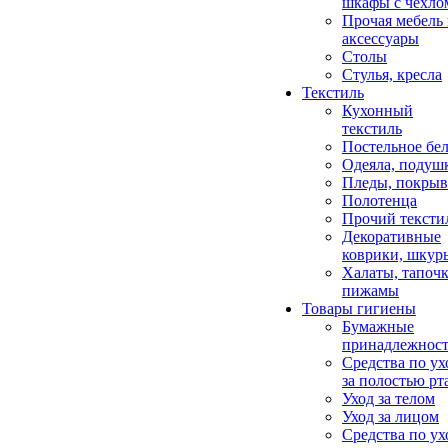
шкафы с чехло
Прочая мебель
аксессуары
Столы
Стулья, кресла
Текстиль
Кухонный
текстиль
Постельное бел
Одеяла, подуш
Пледы, покрыв
Полотенца
Прочий тексти
Декоративные
коврики, шкур
Халаты, тапочк
пижамы
Товары гигиены
Бумажные
принадлежнос
Средства по ух
за полостью рт
Уход за телом
Уход за лицом
Средства по ух