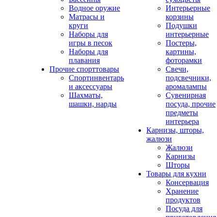
Водное оружие
Интерьерные
Матрасы и
корзины
круги
Подушки
Наборы для
интерьерные
игры в песок
Постеры,
Наборы для
картины,
плавания
фоторамки
Прочие спорттовары
Свечи,
Спортинвентарь
подсвечники,
и аксессуары
аромалампы
Шахматы,
Сувенирная
шашки, нарды
посуда, прочие
предметы
интерьера
Карнизы, шторы,
жалюзи
Жалюзи
Карнизы
Шторы
Товары для кухни
Консервация
Хранение
продуктов
Посуда для