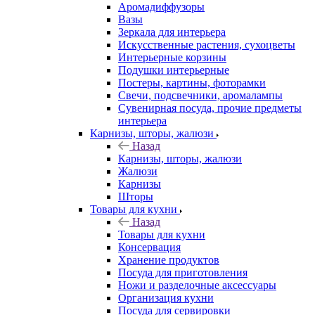
Аромадиффузоры
Вазы
Зеркала для интерьера
Искусственные растения, сухоцветы
Интерьерные корзины
Подушки интерьерные
Постеры, картины, фоторамки
Свечи, подсвечники, аромалампы
Сувенирная посуда, прочие предметы
интерьера
Карнизы, шторы, жалюзи
Назад
Карнизы, шторы, жалюзи
Жалюзи
Карнизы
Шторы
Товары для кухни
Назад
Товары для кухни
Консервация
Хранение продуктов
Посуда для приготовления
Ножи и разделочные аксессуары
Организация кухни
Посуда для сервировки