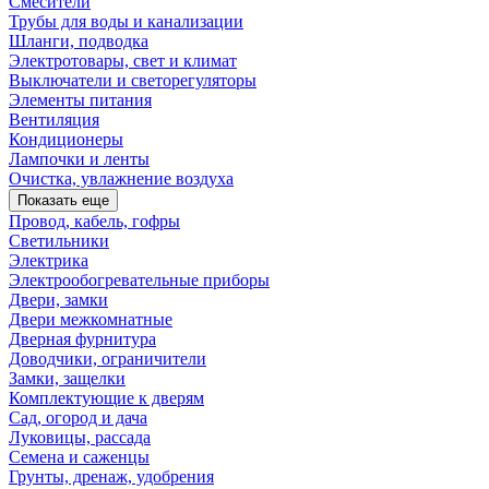
Смесители
Трубы для воды и канализации
Шланги, подводка
Электротовары, свет и климат
Выключатели и светорегуляторы
Элементы питания
Вентиляция
Кондиционеры
Лампочки и ленты
Очистка, увлажнение воздуха
Показать еще
Провод, кабель, гофры
Светильники
Электрика
Электрообогревательные приборы
Двери, замки
Двери межкомнатные
Дверная фурнитура
Доводчики, ограничители
Замки, защелки
Комплектующие к дверям
Сад, огород и дача
Луковицы, рассада
Семена и саженцы
Грунты, дренаж, удобрения