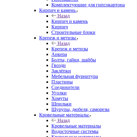
Комплектующие для гипсокартона
Кирпич и камень
Назад
Кирпич и камень
Кирпич
Строительные блоки
Крепеж и метизы
Назад
Крепеж и метизы
Анкера
Болты, гайки, шайбы
Гвозди
Заклёпки
Мебельная фурнитура
Пластины
Соединители
Уголки
Хомуты
Шпильки
Шурупы, дюбеля, саморезы
Кровельные материалы
Назад
Кровельные материалы
Водосточные системы
Кровельные материалы