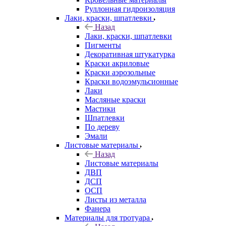
Руллонная гидроизоляция
Лаки, краски, шпатлевки
Назад
Лаки, краски, шпатлевки
Пигменты
Декоративная штукатурка
Краски акриловые
Краски аэрозольные
Краски водоэмульсионные
Лаки
Масляные краски
Мастики
Шпатлевки
По дереву
Эмали
Листовые материалы
Назад
Листовые материалы
ДВП
ДСП
ОСП
Листы из металла
Фанера
Материалы для тротуара