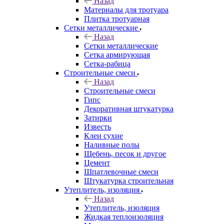
Назад
Материалы для тротуара
Плитка тротуарная
Сетки металлические
Назад
Сетки металлические
Сетка армирующая
Сетка-рабица
Строительные смеси
Назад
Строительные смеси
Гипс
Декоративная штукатурка
Затирки
Известь
Клеи сухие
Наливные полы
Щебень, песок и другое
Цемент
Шпатлевочные смеси
Штукатурка строительная
Утеплитель, изоляция
Назад
Утеплитель, изоляция
Жидкая теплоизоляция