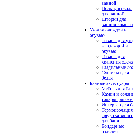
ванной
Полки, зеркала
для ванной
Шторки для
ванной комнат
Уход за одеждой и
обувью
Товары для ухо
за одеждой и
обувью
Товары для
хранения одеж
Гладильные до
Сушилки для
белья
Банные аксессуары
Мебель для ба
Камни и солян
товары для бан
Интерьер для 
Термоизоляция
средства защи
для бани
Бондарные
изделия