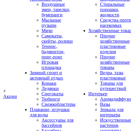
Воздушные
Стиральные
змеи, тарелки,
порошки,
бумеранги
жидкости
Мыльные
Средства прот
пузыри
насекомых
Мячи
Хозяйственные това
Самокаты,
Прочие
скейты, ролики
хозяйственные
Теннис,
пластиковые
бадминтон,
изделия
пинг-понг
Прочие
Игровая
хозяйственные
площадка
товары
Зимний спорт и
Ведра, тазы
активный отдых
пластиковые
Коньки
Товары для
Ледянки
путешествий
Снегокаты
Интерьер
Акции
Тюбинги
Аромадиффузо
Снежкобластеры
Вазы
Плавание, игрушки
Зеркала для
для воды
интерьера
Аксессуары для
Искусственны
бассейнов
растения,
Бассейны
сухоцветы