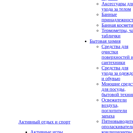
Аксеcсуары дл
ухода за телом
Банные
принадлежнос
Банная космет
Термометры, ч
таблички
Бытовая химия
Средства для
очистки
поверхностей 
сантехники
Средства для
ухода за одежд
и обувью
Моющие средс
для посуды,
бытовой техни
Освежители
воздуха,
поглотители
запаха
Пятновыводите
Активный отдых и спорт
ополаскивател
Активные игры
кондиционеры