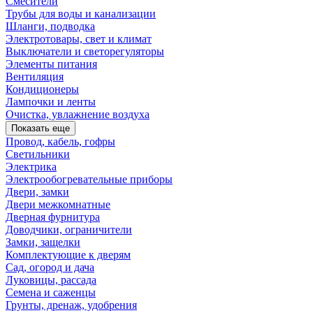
Смесители
Трубы для воды и канализации
Шланги, подводка
Электротовары, свет и климат
Выключатели и светорегуляторы
Элементы питания
Вентиляция
Кондиционеры
Лампочки и ленты
Очистка, увлажнение воздуха
Показать еще
Провод, кабель, гофры
Светильники
Электрика
Электрообогревательные приборы
Двери, замки
Двери межкомнатные
Дверная фурнитура
Доводчики, ограничители
Замки, защелки
Комплектующие к дверям
Сад, огород и дача
Луковицы, рассада
Семена и саженцы
Грунты, дренаж, удобрения