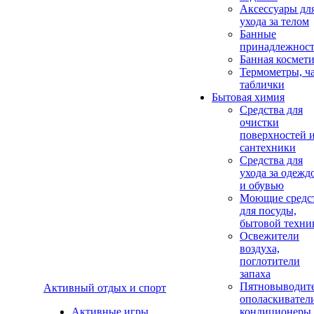
Аксеcсуары дл
ухода за телом
Банные
принадлежнос
Банная космет
Термометры, ч
таблички
Бытовая химия
Средства для
очистки
поверхностей 
сантехники
Средства для
ухода за одежд
и обувью
Моющие средс
для посуды,
бытовой техни
Освежители
воздуха,
поглотители
запаха
Пятновыводите
Активный отдых и спорт
ополаскивател
Активные игры
кондиционеры