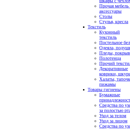
шкафы с чехло
Прочая мебель
аксессуары
Столы
Стулья, кресла
Текстиль
Кухонный
текстиль
Постельное бел
Одеяла, подуш
Пледы, покрыв
Полотенца
Прочий тексти
Декоративные
коврики, шкур
Халаты, тапочк
пижамы
Товары гигиены
Бумажные
принадлежнос
Средства по ух
за полостью рт
Уход за телом
Уход за лицом
Средства по ух