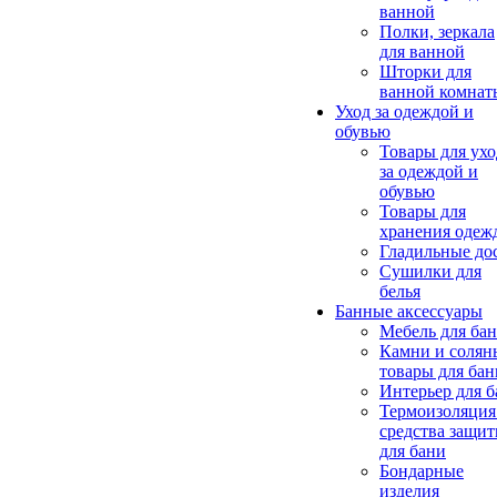
ванной
Полки, зеркала
для ванной
Шторки для
ванной комнат
Уход за одеждой и
обувью
Товары для ухо
за одеждой и
обувью
Товары для
хранения одеж
Гладильные до
Сушилки для
белья
Банные аксессуары
Мебель для ба
Камни и солян
товары для бан
Интерьер для 
Термоизоляция
средства защи
для бани
Бондарные
изделия