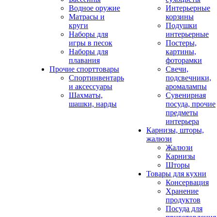
Водное оружие
Интерьерные
Матрасы и
корзины
круги
Подушки
Наборы для
интерьерные
игры в песок
Постеры,
Наборы для
картины,
плавания
фоторамки
Прочие спорттовары
Свечи,
Спортинвентарь
подсвечники,
и аксессуары
аромалампы
Шахматы,
Сувенирная
шашки, нарды
посуда, прочие
предметы
интерьера
Карнизы, шторы,
жалюзи
Жалюзи
Карнизы
Шторы
Товары для кухни
Консервация
Хранение
продуктов
Посуда для