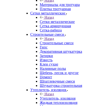
Назад
Материалы для тротуара
Плитка тротуарная
Сетки металлические
Назад
Сетки металлические
Сетка армирующая
Сетка-рабица
Строительные смеси
Назад
Строительные смеси
Гипс
Декоративная штукатурка
Затирки
Известь
Клеи сухие
Наливные полы
Щебень, песок и другое
Цемент
Шпатлевочные смеси
Штукатурка строительная
Утеплитель, изоляция
Назад
Утеплитель, изоляция
Жидкая теплоизоляция