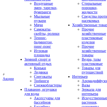
Воздушные
Стиральные
змеи, тарелки,
порошки,
бумеранги
жидкости
Мыльные
Средства прот
пузыри
насекомых
Мячи
Хозяйственные това
Самокаты,
Прочие
скейты, ролики
хозяйственные
Теннис,
пластиковые
бадминтон,
изделия
пинг-понг
Прочие
Игровая
хозяйственные
площадка
товары
Зимний спорт и
Ведра, тазы
активный отдых
пластиковые
Коньки
Товары для
Ледянки
путешествий
Снегокаты
Интерьер
Акции
Тюбинги
Аромадиффузо
Снежкобластеры
Вазы
Плавание, игрушки
Зеркала для
для воды
интерьера
Аксессуары для
Искусственны
бассейнов
растения,
Бассейны
сухоцветы