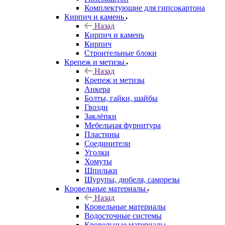
Комплектующие для гипсокартона
Кирпич и камень
Назад
Кирпич и камень
Кирпич
Строительные блоки
Крепеж и метизы
Назад
Крепеж и метизы
Анкера
Болты, гайки, шайбы
Гвозди
Заклёпки
Мебельная фурнитура
Пластины
Соединители
Уголки
Хомуты
Шпильки
Шурупы, дюбеля, саморезы
Кровельные материалы
Назад
Кровельные материалы
Водосточные системы
Кровельные материалы