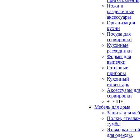
приготовления
Ножи и
разделочные
аксессуары
Организация
кухни
Посуда для
сервировки
Кухонные
расходники
Формы для
выпечки
Столовые
приборы
Кухонный
инвентарь
Аксессуары дл
сервировки
+ ЕЩЕ
Мебель для дома
Защита для ме
Полки, стеллаж
тумбы
Этажерки, сто
для одежды,