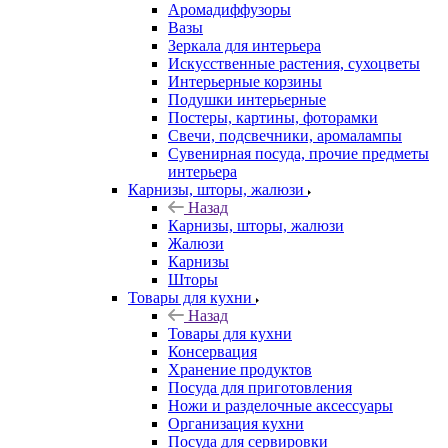
Аромадиффузоры
Вазы
Зеркала для интерьера
Искусственные растения, сухоцветы
Интерьерные корзины
Подушки интерьерные
Постеры, картины, фоторамки
Свечи, подсвечники, аромалампы
Сувенирная посуда, прочие предметы
интерьера
Карнизы, шторы, жалюзи
Назад
Карнизы, шторы, жалюзи
Жалюзи
Карнизы
Шторы
Товары для кухни
Назад
Товары для кухни
Консервация
Хранение продуктов
Посуда для приготовления
Ножи и разделочные аксессуары
Организация кухни
Посуда для сервировки