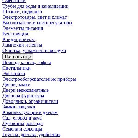
Смесители
Трубы для воды и канализации
Шланги, подводка
Электротовары, свет и климат
Выключатели и светорегуляторы
Элементы питания
Вентиляция
Кондиционеры
Лампочки и ленты
Очистка, увлажнение воздуха
Показать еще
Провод, кабель, гофры
Светильники
Электрика
Электрообогревательные приборы
Двери, замки
Двери межкомнатные
Дверная фурнитура
Доводчики, ограничители
Замки, защелки
Комплектующие к дверям
Сад, огород и дача
Луковицы, рассада
Семена и саженцы
Грунты, дренаж, удобрения