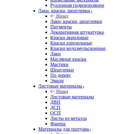
Руллонная гидроизоляция
Лаки, краски, шпатлевки
Назад
Лаки, краски, шпатлевки
Пигменты
Декоративная штукатурка
Краски акриловые
Краски аэрозольные
Краски водоэмульсионные
Лаки
Масляные краски
Мастики
Шпатлевки
По дереву
Эмали
Листовые материалы
Назад
Листовые материалы
ДВП
ДСП
ОСП
Листы из металла
Фанера
Материалы для тротуара