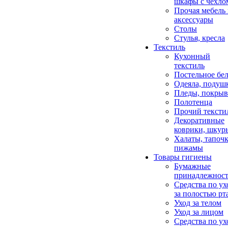
шкафы с чехло
Прочая мебель
аксессуары
Столы
Стулья, кресла
Текстиль
Кухонный
текстиль
Постельное бел
Одеяла, подуш
Пледы, покрыв
Полотенца
Прочий тексти
Декоративные
коврики, шкур
Халаты, тапочк
пижамы
Товары гигиены
Бумажные
принадлежнос
Средства по ух
за полостью рт
Уход за телом
Уход за лицом
Средства по ух