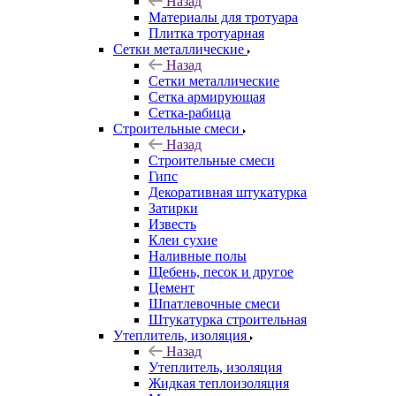
Назад
Материалы для тротуара
Плитка тротуарная
Сетки металлические
Назад
Сетки металлические
Сетка армирующая
Сетка-рабица
Строительные смеси
Назад
Строительные смеси
Гипс
Декоративная штукатурка
Затирки
Известь
Клеи сухие
Наливные полы
Щебень, песок и другое
Цемент
Шпатлевочные смеси
Штукатурка строительная
Утеплитель, изоляция
Назад
Утеплитель, изоляция
Жидкая теплоизоляция