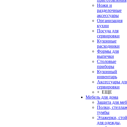
приготовления
Ножи и
разделочные
аксессуары
Организация
кухни
Посуда для
сервировки
Кухонные
расходники
Формы для
выпечки
Столовые
приборы
Кухонный
инвентарь
Аксессуары дл
сервировки
+ ЕЩЕ
Мебель для дома
Защита для ме
Полки, стеллаж
тумбы
Этажерки, сто
для одежды,