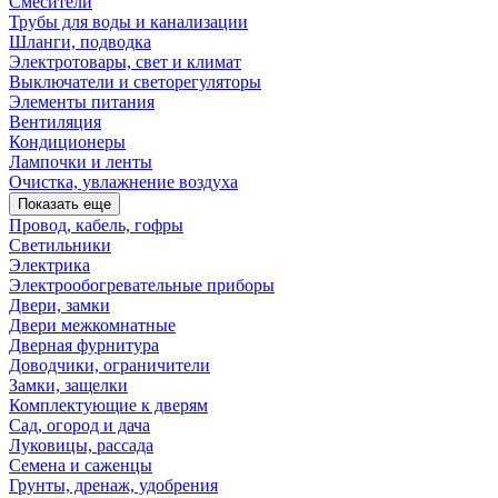
Смесители
Трубы для воды и канализации
Шланги, подводка
Электротовары, свет и климат
Выключатели и светорегуляторы
Элементы питания
Вентиляция
Кондиционеры
Лампочки и ленты
Очистка, увлажнение воздуха
Показать еще
Провод, кабель, гофры
Светильники
Электрика
Электрообогревательные приборы
Двери, замки
Двери межкомнатные
Дверная фурнитура
Доводчики, ограничители
Замки, защелки
Комплектующие к дверям
Сад, огород и дача
Луковицы, рассада
Семена и саженцы
Грунты, дренаж, удобрения