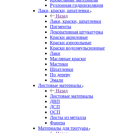
Руллонная гидроизоляция
Лаки, краски, шпатлевки
Назад
Лаки, краски, шпатлевки
Пигменты
Декоративная штукатурка
Краски акриловые
Краски аэрозольные
Краски водоэмульсионные
Лаки
Масляные краски
Мастики
Шпатлевки
По дереву
Эмали
Листовые материалы
Назад
Листовые материалы
ДВП
ДСП
ОСП
Листы из металла
Фанера
Материалы для тротуара