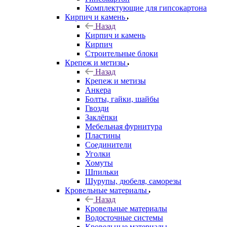
Комплектующие для гипсокартона
Кирпич и камень
Назад
Кирпич и камень
Кирпич
Строительные блоки
Крепеж и метизы
Назад
Крепеж и метизы
Анкера
Болты, гайки, шайбы
Гвозди
Заклёпки
Мебельная фурнитура
Пластины
Соединители
Уголки
Хомуты
Шпильки
Шурупы, дюбеля, саморезы
Кровельные материалы
Назад
Кровельные материалы
Водосточные системы
Кровельные материалы