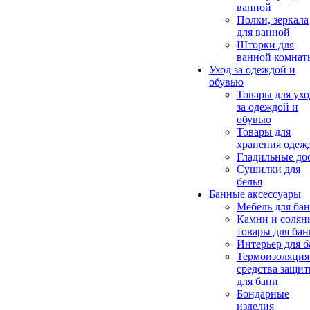
ванной
Полки, зеркала
для ванной
Шторки для
ванной комнат
Уход за одеждой и
обувью
Товары для ухо
за одеждой и
обувью
Товары для
хранения одеж
Гладильные до
Сушилки для
белья
Банные аксессуары
Мебель для ба
Камни и солян
товары для бан
Интерьер для 
Термоизоляция
средства защи
для бани
Бондарные
изделия