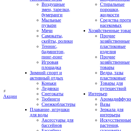
Воздушные
Стиральные
змеи, тарелки,
порошки,
бумеранги
жидкости
Мыльные
Средства прот
пузыри
насекомых
Мячи
Хозяйственные това
Самокаты,
Прочие
скейты, ролики
хозяйственные
Теннис,
пластиковые
бадминтон,
изделия
пинг-понг
Прочие
Игровая
хозяйственные
площадка
товары
Зимний спорт и
Ведра, тазы
активный отдых
пластиковые
Коньки
Товары для
Ледянки
путешествий
Снегокаты
Интерьер
Акции
Тюбинги
Аромадиффузо
Снежкобластеры
Вазы
Плавание, игрушки
Зеркала для
для воды
интерьера
Аксессуары для
Искусственны
бассейнов
растения,
Бассейны
сухоцветы