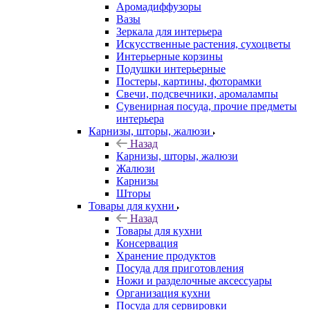
Аромадиффузоры
Вазы
Зеркала для интерьера
Искусственные растения, сухоцветы
Интерьерные корзины
Подушки интерьерные
Постеры, картины, фоторамки
Свечи, подсвечники, аромалампы
Сувенирная посуда, прочие предметы
интерьера
Карнизы, шторы, жалюзи
Назад
Карнизы, шторы, жалюзи
Жалюзи
Карнизы
Шторы
Товары для кухни
Назад
Товары для кухни
Консервация
Хранение продуктов
Посуда для приготовления
Ножи и разделочные аксессуары
Организация кухни
Посуда для сервировки