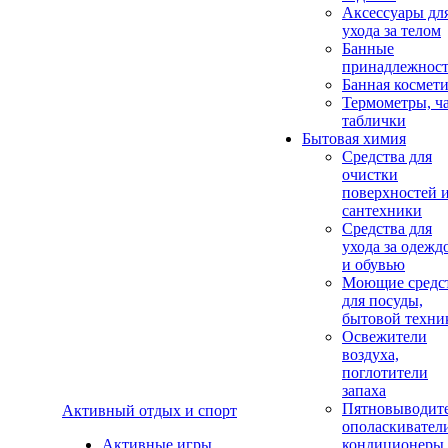
Аксеcсуары дл
ухода за телом
Банные
принадлежнос
Банная космет
Термометры, ч
таблички
Бытовая химия
Средства для
очистки
поверхностей 
сантехники
Средства для
ухода за одежд
и обувью
Моющие средс
для посуды,
бытовой техни
Освежители
воздуха,
поглотители
запаха
Пятновыводите
Активный отдых и спорт
ополаскивател
Активные игры
кондиционеры