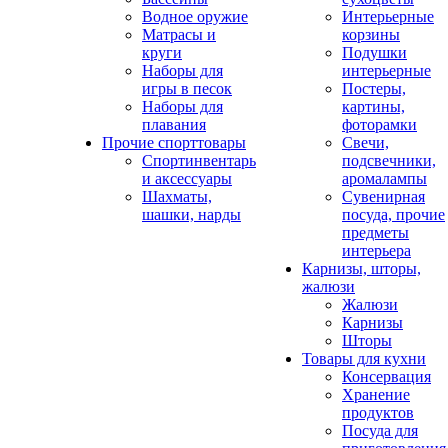
Водное оружие
Интерьерные
Матрасы и
корзины
круги
Подушки
Наборы для
интерьерные
игры в песок
Постеры,
Наборы для
картины,
плавания
фоторамки
Прочие спорттовары
Свечи,
Спортинвентарь
подсвечники,
и аксессуары
аромалампы
Шахматы,
Сувенирная
шашки, нарды
посуда, прочие
предметы
интерьера
Карнизы, шторы,
жалюзи
Жалюзи
Карнизы
Шторы
Товары для кухни
Консервация
Хранение
продуктов
Посуда для