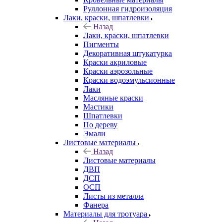
Руллонная гидроизоляция
Лаки, краски, шпатлевки
Назад
Лаки, краски, шпатлевки
Пигменты
Декоративная штукатурка
Краски акриловые
Краски аэрозольные
Краски водоэмульсионные
Лаки
Масляные краски
Мастики
Шпатлевки
По дереву
Эмали
Листовые материалы
Назад
Листовые материалы
ДВП
ДСП
ОСП
Листы из металла
Фанера
Материалы для тротуара