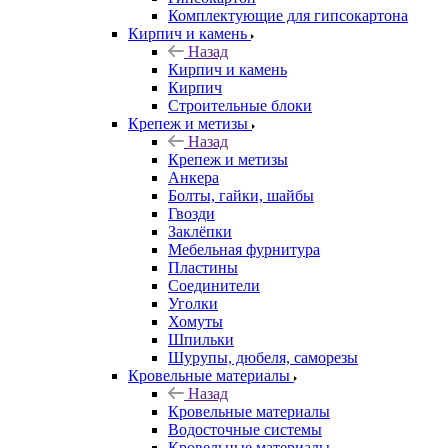
Комплектующие для гипсокартона
Кирпич и камень
Назад
Кирпич и камень
Кирпич
Строительные блоки
Крепеж и метизы
Назад
Крепеж и метизы
Анкера
Болты, гайки, шайбы
Гвозди
Заклёпки
Мебельная фурнитура
Пластины
Соединители
Уголки
Хомуты
Шпильки
Шурупы, дюбеля, саморезы
Кровельные материалы
Назад
Кровельные материалы
Водосточные системы
Кровельные материалы