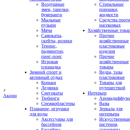
Воздушные
Стиральные
змеи, тарелки,
порошки,
бумеранги
жидкости
Мыльные
Средства прот
пузыри
насекомых
Мячи
Хозяйственные това
Самокаты,
Прочие
скейты, ролики
хозяйственные
Теннис,
пластиковые
бадминтон,
изделия
пинг-понг
Прочие
Игровая
хозяйственные
площадка
товары
Зимний спорт и
Ведра, тазы
активный отдых
пластиковые
Коньки
Товары для
Ледянки
путешествий
Снегокаты
Интерьер
Акции
Тюбинги
Аромадиффузо
Снежкобластеры
Вазы
Плавание, игрушки
Зеркала для
для воды
интерьера
Аксессуары для
Искусственны
бассейнов
растения,
Бассейны
сухоцветы