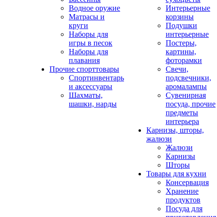
Водное оружие
Интерьерные
Матрасы и
корзины
круги
Подушки
Наборы для
интерьерные
игры в песок
Постеры,
Наборы для
картины,
плавания
фоторамки
Прочие спорттовары
Свечи,
Спортинвентарь
подсвечники,
и аксессуары
аромалампы
Шахматы,
Сувенирная
шашки, нарды
посуда, прочие
предметы
интерьера
Карнизы, шторы,
жалюзи
Жалюзи
Карнизы
Шторы
Товары для кухни
Консервация
Хранение
продуктов
Посуда для