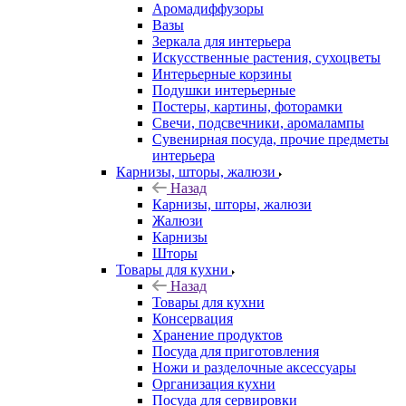
Аромадиффузоры
Вазы
Зеркала для интерьера
Искусственные растения, сухоцветы
Интерьерные корзины
Подушки интерьерные
Постеры, картины, фоторамки
Свечи, подсвечники, аромалампы
Сувенирная посуда, прочие предметы
интерьера
Карнизы, шторы, жалюзи
Назад
Карнизы, шторы, жалюзи
Жалюзи
Карнизы
Шторы
Товары для кухни
Назад
Товары для кухни
Консервация
Хранение продуктов
Посуда для приготовления
Ножи и разделочные аксессуары
Организация кухни
Посуда для сервировки