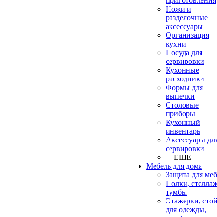
приготовления
Ножи и
разделочные
аксессуары
Организация
кухни
Посуда для
сервировки
Кухонные
расходники
Формы для
выпечки
Столовые
приборы
Кухонный
инвентарь
Аксессуары дл
сервировки
+ ЕЩЕ
Мебель для дома
Защита для ме
Полки, стеллаж
тумбы
Этажерки, сто
для одежды,