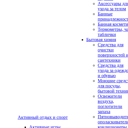
Аксеcсуары дл
ухода за телом
Банные
принадлежнос
Банная космет
Термометры, ч
таблички
Бытовая химия
Средства для
очистки
поверхностей 
сантехники
Средства для
ухода за одежд
и обувью
Моющие средс
для посуды,
бытовой техни
Освежители
воздуха,
поглотители
запаха
Пятновыводите
Активный отдых и спорт
ополаскивател
Активные игры
кондиционеры