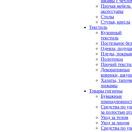
шкафы с чехло
Прочая мебель
аксессуары
Столы
Стулья, кресла
Текстиль
Кухонный
текстиль
Постельное бел
Одеяла, подуш
Пледы, покрыв
Полотенца
Прочий тексти
Декоративные
коврики, шкур
Халаты, тапочк
пижамы
Товары гигиены
Бумажные
принадлежнос
Средства по ух
за полостью рт
Уход за телом
Уход за лицом
Средства по ух