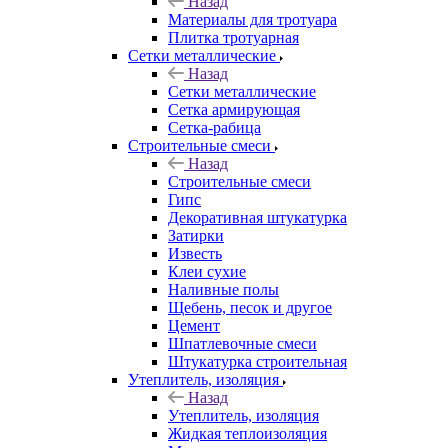
Назад
Материалы для тротуара
Плитка тротуарная
Сетки металлические
Назад
Сетки металлические
Сетка армирующая
Сетка-рабица
Строительные смеси
Назад
Строительные смеси
Гипс
Декоративная штукатурка
Затирки
Известь
Клеи сухие
Наливные полы
Щебень, песок и другое
Цемент
Шпатлевочные смеси
Штукатурка строительная
Утеплитель, изоляция
Назад
Утеплитель, изоляция
Жидкая теплоизоляция