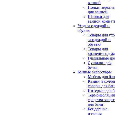
ванной
Полки, зеркала
для ванной
Шторки для
ванной комнат
Уход за одеждой и
обувью
Товары для ухо
за одеждой и
обувью
Товары для
хранения одеж
Гладильные до
Сушилки для
белья
Банные аксессуары
Мебель для ба
Камни и солян
товары для бан
Интерьер для 
Термоизоляция
средства защи
для бани
Бондарные
изделия