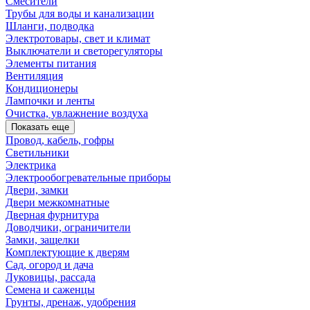
Смесители
Трубы для воды и канализации
Шланги, подводка
Электротовары, свет и климат
Выключатели и светорегуляторы
Элементы питания
Вентиляция
Кондиционеры
Лампочки и ленты
Очистка, увлажнение воздуха
Показать еще
Провод, кабель, гофры
Светильники
Электрика
Электрообогревательные приборы
Двери, замки
Двери межкомнатные
Дверная фурнитура
Доводчики, ограничители
Замки, защелки
Комплектующие к дверям
Сад, огород и дача
Луковицы, рассада
Семена и саженцы
Грунты, дренаж, удобрения