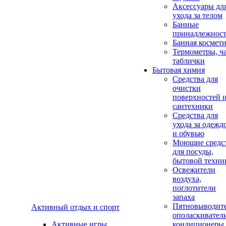
Аксеcсуары дл
ухода за телом
Банные
принадлежнос
Банная космет
Термометры, ч
таблички
Бытовая химия
Средства для
очистки
поверхностей 
сантехники
Средства для
ухода за одежд
и обувью
Моющие средс
для посуды,
бытовой техни
Освежители
воздуха,
поглотители
запаха
Пятновыводите
Активный отдых и спорт
ополаскивател
Активные игры
кондиционеры