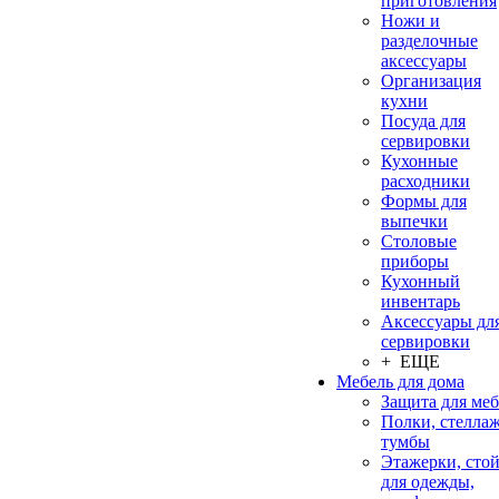
приготовления
Ножи и
разделочные
аксессуары
Организация
кухни
Посуда для
сервировки
Кухонные
расходники
Формы для
выпечки
Столовые
приборы
Кухонный
инвентарь
Аксессуары дл
сервировки
+ ЕЩЕ
Мебель для дома
Защита для ме
Полки, стеллаж
тумбы
Этажерки, сто
для одежды,