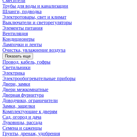
Смесители
Трубы для воды и канализации
Шланги, подводка
Электротовары, свет и климат
Выключатели и светорегуляторы
Элементы питания
Вентиляция
Кондиционеры
Лампочки и ленты
Очистка, увлажнение воздуха
Показать еще
Провод, кабель, гофры
Светильники
Электрика
Электрообогревательные приборы
Двери, замки
Двери межкомнатные
Дверная фурнитура
Доводчики, ограничители
Замки, защелки
Комплектующие к дверям
Сад, огород и дача
Луковицы, рассада
Семена и саженцы
Грунты, дренаж, удобрения