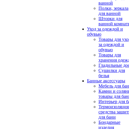
ванной
Полки, зеркала
для ванной
Шторки для
ванной комнат
Уход за одеждой и
обувью
Товары для ухо
за одеждой и
обувью
Товары для
хранения одеж
Гладильные до
Сушилки для
белья
Банные аксессуары
Мебель для ба
Камни и солян
товары для бан
Интерьер для 
Термоизоляция
средства защи
для бани
Бондарные
изделия