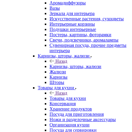
Аромадиффузоры
Вазы
Зеркала для интерьера
Искусственные растения, сухоцветы
Интерьерные корзины
Подушки интерьерные
Постеры, картины, фоторамки
Свечи, подсвечники, аромалампы
Сувенирная посуда, прочие предметы
интерьера
Карнизы, шторы, жалюзи
Назад
Карнизы, шторы, жалюзи
Жалюзи
Карнизы
Шторы
Товары для кухни
Назад
Товары для кухни
Консервация
Хранение продуктов
Посуда для приготовления
Ножи и разделочные аксессуары
Организация кухни
Посуда для сервировки