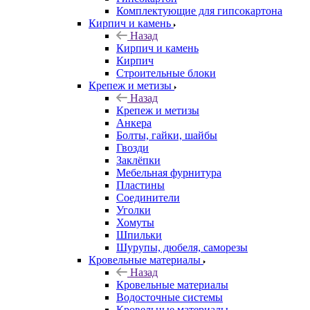
Комплектующие для гипсокартона
Кирпич и камень
Назад
Кирпич и камень
Кирпич
Строительные блоки
Крепеж и метизы
Назад
Крепеж и метизы
Анкера
Болты, гайки, шайбы
Гвозди
Заклёпки
Мебельная фурнитура
Пластины
Соединители
Уголки
Хомуты
Шпильки
Шурупы, дюбеля, саморезы
Кровельные материалы
Назад
Кровельные материалы
Водосточные системы
Кровельные материалы