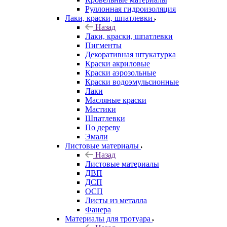
Руллонная гидроизоляция
Лаки, краски, шпатлевки
Назад
Лаки, краски, шпатлевки
Пигменты
Декоративная штукатурка
Краски акриловые
Краски аэрозольные
Краски водоэмульсионные
Лаки
Масляные краски
Мастики
Шпатлевки
По дереву
Эмали
Листовые материалы
Назад
Листовые материалы
ДВП
ДСП
ОСП
Листы из металла
Фанера
Материалы для тротуара