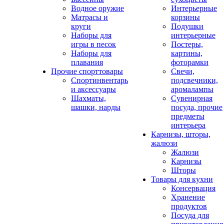
Водное оружие
Интерьерные
Матрасы и
корзины
круги
Подушки
Наборы для
интерьерные
игры в песок
Постеры,
Наборы для
картины,
плавания
фоторамки
Прочие спорттовары
Свечи,
Спортинвентарь
подсвечники,
и аксессуары
аромалампы
Шахматы,
Сувенирная
шашки, нарды
посуда, прочие
предметы
интерьера
Карнизы, шторы,
жалюзи
Жалюзи
Карнизы
Шторы
Товары для кухни
Консервация
Хранение
продуктов
Посуда для