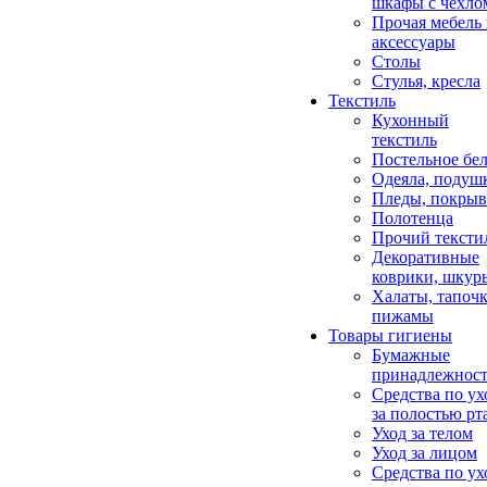
шкафы с чехло
Прочая мебель
аксессуары
Столы
Стулья, кресла
Текстиль
Кухонный
текстиль
Постельное бел
Одеяла, подуш
Пледы, покрыв
Полотенца
Прочий тексти
Декоративные
коврики, шкур
Халаты, тапочк
пижамы
Товары гигиены
Бумажные
принадлежнос
Средства по ух
за полостью рт
Уход за телом
Уход за лицом
Средства по ух