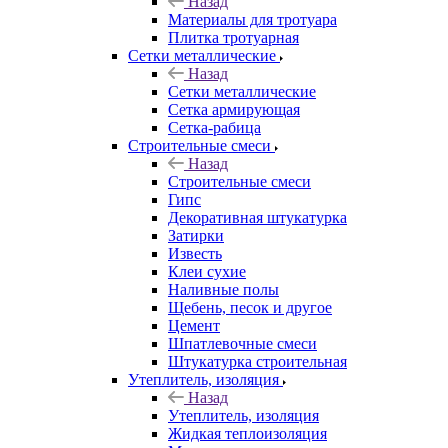
Назад
Материалы для тротуара
Плитка тротуарная
Сетки металлические
Назад
Сетки металлические
Сетка армирующая
Сетка-рабица
Строительные смеси
Назад
Строительные смеси
Гипс
Декоративная штукатурка
Затирки
Известь
Клеи сухие
Наливные полы
Щебень, песок и другое
Цемент
Шпатлевочные смеси
Штукатурка строительная
Утеплитель, изоляция
Назад
Утеплитель, изоляция
Жидкая теплоизоляция