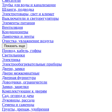
Смесители
Трубы для воды и канализации
Шланги, подводка
Электротовары, свет и климат
Выключатели и светорегуляторы
Элементы питания
Вентиляция
Кондиционеры
Лампочки и ленты
Очистка, увлажнение воздуха
Показать еще
Провод, кабель, гофры
Светильники
Электрика
Электрообогревательные приборы
Двери, замки
Двери межкомнатные
Дверная фурнитура
Доводчики, ограничители
Замки, защелки
Комплектующие к дверям
Сад, огород и дача
Луковицы, рассада
Семена и саженцы
Грунты, дренаж, удобрения