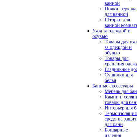
ванной
Полки, зеркала
для ванной
Шторки для
ванной комнат
Уход за одеждой и
обувью
Товары для ухо
за одеждой и
обувью
Товары для
хранения одеж
Гладильные до
Сушилки для
белья
Банные аксессуары
Мебель для ба
Камни и солян
товары для бан
Интерьер для 
Термоизоляция
средства защи
для бани
Бондарные
изделия