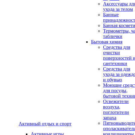
Аксеcсуары дл
ухода за телом
Банные
принадлежнос
Банная космет
Термометры, ч
таблички
Бытовая химия
Средства для
очистки
поверхностей 
сантехники
Средства для
ухода за одежд
и обувью
Моющие средс
для посуды,
бытовой техни
Освежители
воздуха,
поглотители
запаха
Пятновыводите
Активный отдых и спорт
ополаскивател
Активные игры
кондиционеры