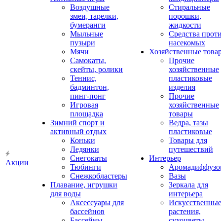
Воздушные
Стиральные
змеи, тарелки,
порошки,
бумеранги
жидкости
Мыльные
Средства прот
пузыри
насекомых
Мячи
Хозяйственные това
Самокаты,
Прочие
скейты, ролики
хозяйственные
Теннис,
пластиковые
бадминтон,
изделия
пинг-понг
Прочие
Игровая
хозяйственные
площадка
товары
Зимний спорт и
Ведра, тазы
активный отдых
пластиковые
Коньки
Товары для
Ледянки
путешествий
Снегокаты
Интерьер
Акции
Тюбинги
Аромадиффузо
Снежкобластеры
Вазы
Плавание, игрушки
Зеркала для
для воды
интерьера
Аксессуары для
Искусственны
бассейнов
растения,
Бассейны
сухоцветы