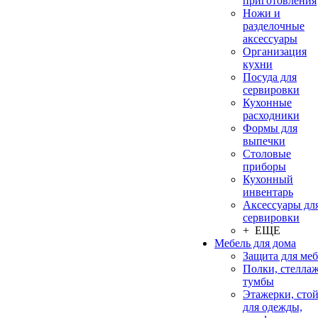
приготовления
Ножи и
разделочные
аксессуары
Организация
кухни
Посуда для
сервировки
Кухонные
расходники
Формы для
выпечки
Столовые
приборы
Кухонный
инвентарь
Аксессуары дл
сервировки
+ ЕЩЕ
Мебель для дома
Защита для ме
Полки, стеллаж
тумбы
Этажерки, сто
для одежды,