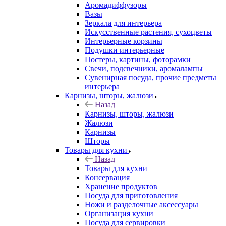
Аромадиффузоры
Вазы
Зеркала для интерьера
Искусственные растения, сухоцветы
Интерьерные корзины
Подушки интерьерные
Постеры, картины, фоторамки
Свечи, подсвечники, аромалампы
Сувенирная посуда, прочие предметы
интерьера
Карнизы, шторы, жалюзи
Назад
Карнизы, шторы, жалюзи
Жалюзи
Карнизы
Шторы
Товары для кухни
Назад
Товары для кухни
Консервация
Хранение продуктов
Посуда для приготовления
Ножи и разделочные аксессуары
Организация кухни
Посуда для сервировки