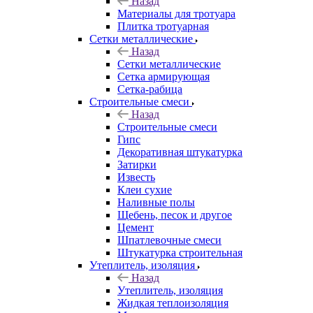
Назад
Материалы для тротуара
Плитка тротуарная
Сетки металлические
Назад
Сетки металлические
Сетка армирующая
Сетка-рабица
Строительные смеси
Назад
Строительные смеси
Гипс
Декоративная штукатурка
Затирки
Известь
Клеи сухие
Наливные полы
Щебень, песок и другое
Цемент
Шпатлевочные смеси
Штукатурка строительная
Утеплитель, изоляция
Назад
Утеплитель, изоляция
Жидкая теплоизоляция