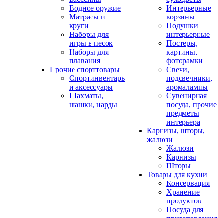
Водное оружие
Интерьерные
Матрасы и
корзины
круги
Подушки
Наборы для
интерьерные
игры в песок
Постеры,
Наборы для
картины,
плавания
фоторамки
Прочие спорттовары
Свечи,
Спортинвентарь
подсвечники,
и аксессуары
аромалампы
Шахматы,
Сувенирная
шашки, нарды
посуда, прочие
предметы
интерьера
Карнизы, шторы,
жалюзи
Жалюзи
Карнизы
Шторы
Товары для кухни
Консервация
Хранение
продуктов
Посуда для