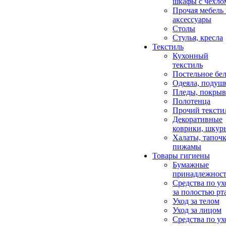
шкафы с чехло
Прочая мебель
аксессуары
Столы
Стулья, кресла
Текстиль
Кухонный
текстиль
Постельное бел
Одеяла, подуш
Пледы, покрыв
Полотенца
Прочий тексти
Декоративные
коврики, шкур
Халаты, тапочк
пижамы
Товары гигиены
Бумажные
принадлежнос
Средства по ух
за полостью рт
Уход за телом
Уход за лицом
Средства по ух