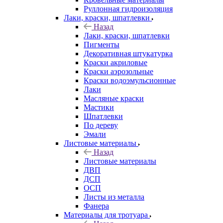
Руллонная гидроизоляция
Лаки, краски, шпатлевки
Назад
Лаки, краски, шпатлевки
Пигменты
Декоративная штукатурка
Краски акриловые
Краски аэрозольные
Краски водоэмульсионные
Лаки
Масляные краски
Мастики
Шпатлевки
По дереву
Эмали
Листовые материалы
Назад
Листовые материалы
ДВП
ДСП
ОСП
Листы из металла
Фанера
Материалы для тротуара