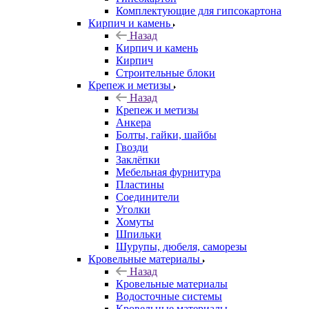
Комплектующие для гипсокартона
Кирпич и камень
Назад
Кирпич и камень
Кирпич
Строительные блоки
Крепеж и метизы
Назад
Крепеж и метизы
Анкера
Болты, гайки, шайбы
Гвозди
Заклёпки
Мебельная фурнитура
Пластины
Соединители
Уголки
Хомуты
Шпильки
Шурупы, дюбеля, саморезы
Кровельные материалы
Назад
Кровельные материалы
Водосточные системы
Кровельные материалы