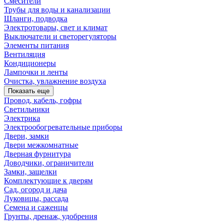
Смесители
Трубы для воды и канализации
Шланги, подводка
Электротовары, свет и климат
Выключатели и светорегуляторы
Элементы питания
Вентиляция
Кондиционеры
Лампочки и ленты
Очистка, увлажнение воздуха
Показать еще
Провод, кабель, гофры
Светильники
Электрика
Электрообогревательные приборы
Двери, замки
Двери межкомнатные
Дверная фурнитура
Доводчики, ограничители
Замки, защелки
Комплектующие к дверям
Сад, огород и дача
Луковицы, рассада
Семена и саженцы
Грунты, дренаж, удобрения