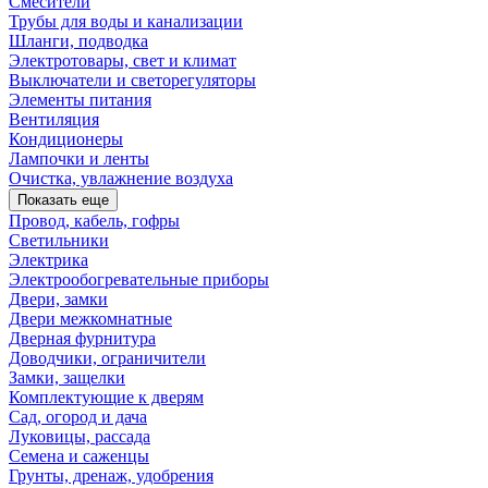
Смесители
Трубы для воды и канализации
Шланги, подводка
Электротовары, свет и климат
Выключатели и светорегуляторы
Элементы питания
Вентиляция
Кондиционеры
Лампочки и ленты
Очистка, увлажнение воздуха
Показать еще
Провод, кабель, гофры
Светильники
Электрика
Электрообогревательные приборы
Двери, замки
Двери межкомнатные
Дверная фурнитура
Доводчики, ограничители
Замки, защелки
Комплектующие к дверям
Сад, огород и дача
Луковицы, рассада
Семена и саженцы
Грунты, дренаж, удобрения