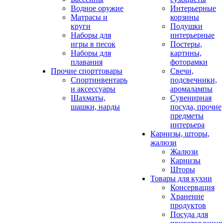
Водное оружие
Интерьерные
Матрасы и
корзины
круги
Подушки
Наборы для
интерьерные
игры в песок
Постеры,
Наборы для
картины,
плавания
фоторамки
Прочие спорттовары
Свечи,
Спортинвентарь
подсвечники,
и аксессуары
аромалампы
Шахматы,
Сувенирная
шашки, нарды
посуда, прочие
предметы
интерьера
Карнизы, шторы,
жалюзи
Жалюзи
Карнизы
Шторы
Товары для кухни
Консервация
Хранение
продуктов
Посуда для