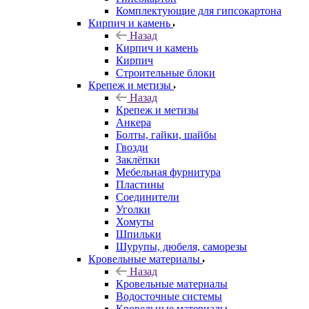
Комплектующие для гипсокартона
Кирпич и камень
Назад
Кирпич и камень
Кирпич
Строительные блоки
Крепеж и метизы
Назад
Крепеж и метизы
Анкера
Болты, гайки, шайбы
Гвозди
Заклёпки
Мебельная фурнитура
Пластины
Соединители
Уголки
Хомуты
Шпильки
Шурупы, дюбеля, саморезы
Кровельные материалы
Назад
Кровельные материалы
Водосточные системы
Кровельные материалы