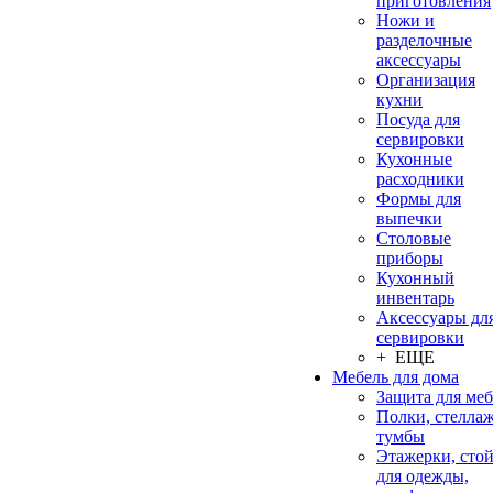
приготовления
Ножи и
разделочные
аксессуары
Организация
кухни
Посуда для
сервировки
Кухонные
расходники
Формы для
выпечки
Столовые
приборы
Кухонный
инвентарь
Аксессуары дл
сервировки
+ ЕЩЕ
Мебель для дома
Защита для ме
Полки, стеллаж
тумбы
Этажерки, сто
для одежды,