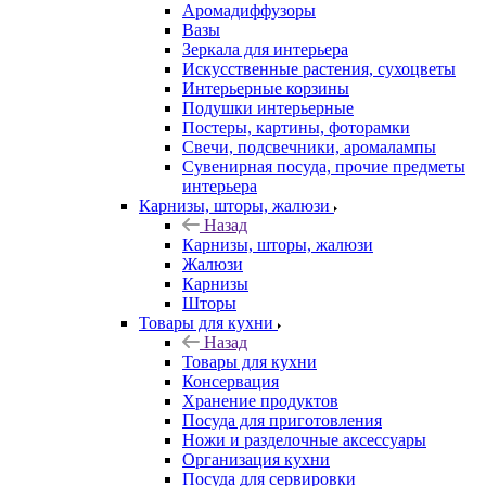
Аромадиффузоры
Вазы
Зеркала для интерьера
Искусственные растения, сухоцветы
Интерьерные корзины
Подушки интерьерные
Постеры, картины, фоторамки
Свечи, подсвечники, аромалампы
Сувенирная посуда, прочие предметы
интерьера
Карнизы, шторы, жалюзи
Назад
Карнизы, шторы, жалюзи
Жалюзи
Карнизы
Шторы
Товары для кухни
Назад
Товары для кухни
Консервация
Хранение продуктов
Посуда для приготовления
Ножи и разделочные аксессуары
Организация кухни
Посуда для сервировки