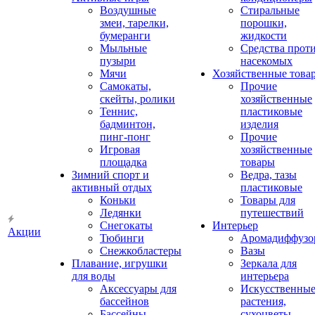
Воздушные
Стиральные
змеи, тарелки,
порошки,
бумеранги
жидкости
Мыльные
Средства прот
пузыри
насекомых
Мячи
Хозяйственные това
Самокаты,
Прочие
скейты, ролики
хозяйственные
Теннис,
пластиковые
бадминтон,
изделия
пинг-понг
Прочие
Игровая
хозяйственные
площадка
товары
Зимний спорт и
Ведра, тазы
активный отдых
пластиковые
Коньки
Товары для
Ледянки
путешествий
Снегокаты
Интерьер
Акции
Тюбинги
Аромадиффузо
Снежкобластеры
Вазы
Плавание, игрушки
Зеркала для
для воды
интерьера
Аксессуары для
Искусственны
бассейнов
растения,
Бассейны
сухоцветы