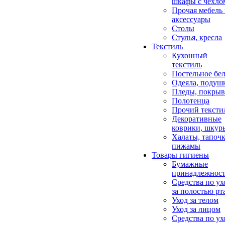
шкафы с чехло
Прочая мебель
аксессуары
Столы
Стулья, кресла
Текстиль
Кухонный
текстиль
Постельное бел
Одеяла, подуш
Пледы, покрыв
Полотенца
Прочий тексти
Декоративные
коврики, шкур
Халаты, тапочк
пижамы
Товары гигиены
Бумажные
принадлежнос
Средства по ух
за полостью рт
Уход за телом
Уход за лицом
Средства по ух