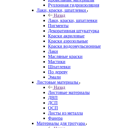
Руллонная гидроизоляция
Лаки, краски, шпатлевки
Назад
Лаки, краски, шпатлевки
Пигменты
Декоративная штукатурка
Краски акриловые
Краски аэрозольные
Краски водоэмульсионные
Лаки
Масляные краски
Мастики
Шпатлевки
По дереву
Эмали
Листовые материалы
Назад
Листовые материалы
ДВП
ДСП
ОСП
Листы из металла
Фанера
Материалы для тротуара