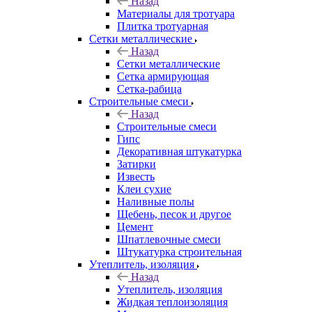
Назад
Материалы для тротуара
Плитка тротуарная
Сетки металлические
Назад
Сетки металлические
Сетка армирующая
Сетка-рабица
Строительные смеси
Назад
Строительные смеси
Гипс
Декоративная штукатурка
Затирки
Известь
Клеи сухие
Наливные полы
Щебень, песок и другое
Цемент
Шпатлевочные смеси
Штукатурка строительная
Утеплитель, изоляция
Назад
Утеплитель, изоляция
Жидкая теплоизоляция