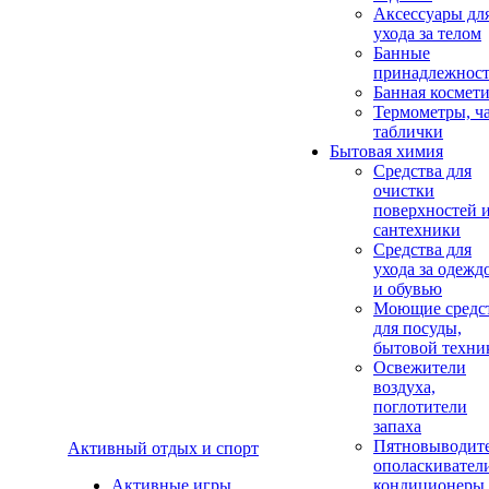
Аксеcсуары дл
ухода за телом
Банные
принадлежнос
Банная космет
Термометры, ч
таблички
Бытовая химия
Средства для
очистки
поверхностей 
сантехники
Средства для
ухода за одежд
и обувью
Моющие средс
для посуды,
бытовой техни
Освежители
воздуха,
поглотители
запаха
Пятновыводите
Активный отдых и спорт
ополаскивател
Активные игры
кондиционеры