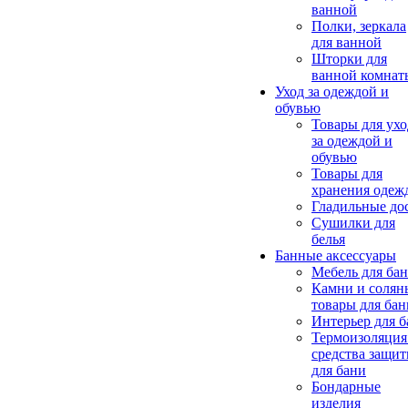
ванной
Полки, зеркала
для ванной
Шторки для
ванной комнат
Уход за одеждой и
обувью
Товары для ухо
за одеждой и
обувью
Товары для
хранения одеж
Гладильные до
Сушилки для
белья
Банные аксессуары
Мебель для ба
Камни и солян
товары для бан
Интерьер для 
Термоизоляция
средства защи
для бани
Бондарные
изделия