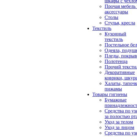
шкафы с чехло
Прочая мебель
аксессуары
Столы
Стулья, кресла
Текстиль
Кухонный
текстиль
Постельное бел
Одеяла, подуш
Пледы, покрыв
Полотенца
Прочий тексти
Декоративные
коврики, шкур
Халаты, тапочк
пижамы
Товары гигиены
Бумажные
принадлежнос
Средства по ух
за полостью рт
Уход за телом
Уход за лицом
Средства по ух