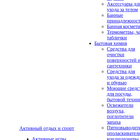
Аксеcсуары дл
ухода за телом
Банные
принадлежнос
Банная космет
Термометры, ч
таблички
Бытовая химия
Средства для
очистки
поверхностей 
сантехники
Средства для
ухода за одежд
и обувью
Моющие средс
для посуды,
бытовой техни
Освежители
воздуха,
поглотители
запаха
Пятновыводите
Активный отдых и спорт
ополаскивател
Активные игры
кондиционеры