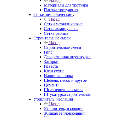
Назад
Материалы для тротуара
Плитка тротуарная
Сетки металлические
Назад
Сетки металлические
Сетка армирующая
Сетка-рабица
Строительные смеси
Назад
Строительные смеси
Гипс
Декоративная штукатурка
Затирки
Известь
Клеи сухие
Наливные полы
Щебень, песок и другое
Цемент
Шпатлевочные смеси
Штукатурка строительная
Утеплитель, изоляция
Назад
Утеплитель, изоляция
Жидкая теплоизоляция