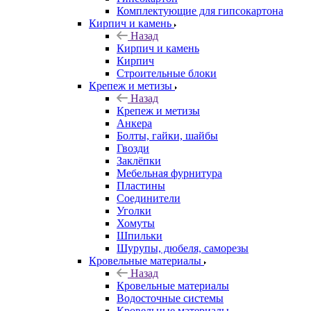
Комплектующие для гипсокартона
Кирпич и камень
Назад
Кирпич и камень
Кирпич
Строительные блоки
Крепеж и метизы
Назад
Крепеж и метизы
Анкера
Болты, гайки, шайбы
Гвозди
Заклёпки
Мебельная фурнитура
Пластины
Соединители
Уголки
Хомуты
Шпильки
Шурупы, дюбеля, саморезы
Кровельные материалы
Назад
Кровельные материалы
Водосточные системы
Кровельные материалы