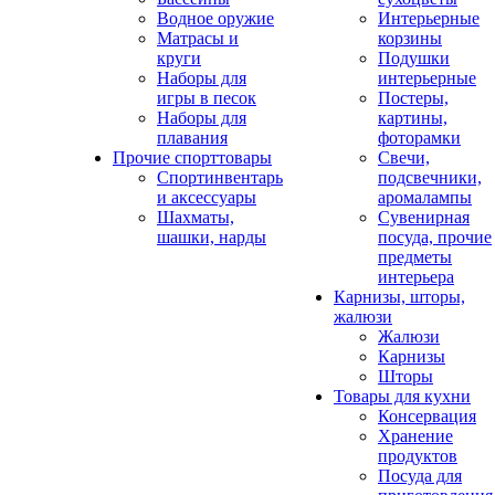
Водное оружие
Интерьерные
Матрасы и
корзины
круги
Подушки
Наборы для
интерьерные
игры в песок
Постеры,
Наборы для
картины,
плавания
фоторамки
Прочие спорттовары
Свечи,
Спортинвентарь
подсвечники,
и аксессуары
аромалампы
Шахматы,
Сувенирная
шашки, нарды
посуда, прочие
предметы
интерьера
Карнизы, шторы,
жалюзи
Жалюзи
Карнизы
Шторы
Товары для кухни
Консервация
Хранение
продуктов
Посуда для