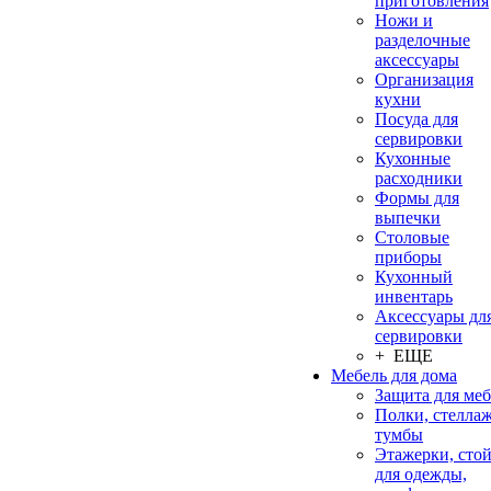
приготовления
Ножи и
разделочные
аксессуары
Организация
кухни
Посуда для
сервировки
Кухонные
расходники
Формы для
выпечки
Столовые
приборы
Кухонный
инвентарь
Аксессуары дл
сервировки
+ ЕЩЕ
Мебель для дома
Защита для ме
Полки, стеллаж
тумбы
Этажерки, сто
для одежды,