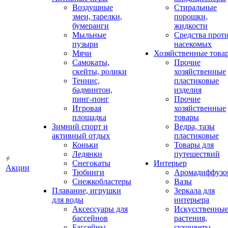
Воздушные
Стиральные
змеи, тарелки,
порошки,
бумеранги
жидкости
Мыльные
Средства прот
пузыри
насекомых
Мячи
Хозяйственные това
Самокаты,
Прочие
скейты, ролики
хозяйственные
Теннис,
пластиковые
бадминтон,
изделия
пинг-понг
Прочие
Игровая
хозяйственные
площадка
товары
Зимний спорт и
Ведра, тазы
активный отдых
пластиковые
Коньки
Товары для
Ледянки
путешествий
Снегокаты
Интерьер
Акции
Тюбинги
Аромадиффузо
Снежкобластеры
Вазы
Плавание, игрушки
Зеркала для
для воды
интерьера
Аксессуары для
Искусственны
бассейнов
растения,
Бассейны
сухоцветы