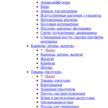
Аромадиффузоры
Вазы
Зеркала для интерьера
Искусственные растения, сухоцветы
Интерьерные корзины
Подушки интерьерные
Постеры, картины, фоторамки
Свечи, подсвечники, аромалампы
Сувенирная посуда, прочие предметы
интерьера
Карнизы, шторы, жалюзи
Назад
Карнизы, шторы, жалюзи
Жалюзи
Карнизы
Шторы
Товары для кухни
Назад
Товары для кухни
Консервация
Хранение продуктов
Посуда для приготовления
Ножи и разделочные аксессуары
Организация кухни
Посуда для сервировки