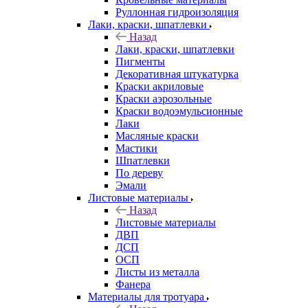
Руллонная гидроизоляция
Лаки, краски, шпатлевки
Назад
Лаки, краски, шпатлевки
Пигменты
Декоративная штукатурка
Краски акриловые
Краски аэрозольные
Краски водоэмульсионные
Лаки
Масляные краски
Мастики
Шпатлевки
По дереву
Эмали
Листовые материалы
Назад
Листовые материалы
ДВП
ДСП
ОСП
Листы из металла
Фанера
Материалы для тротуара