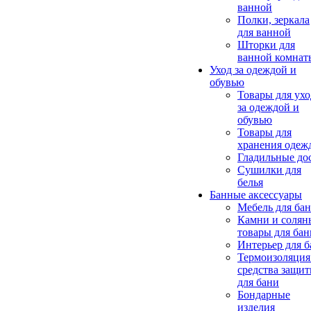
ванной
Полки, зеркала
для ванной
Шторки для
ванной комнат
Уход за одеждой и
обувью
Товары для ухо
за одеждой и
обувью
Товары для
хранения одеж
Гладильные до
Сушилки для
белья
Банные аксессуары
Мебель для ба
Камни и солян
товары для бан
Интерьер для 
Термоизоляция
средства защи
для бани
Бондарные
изделия