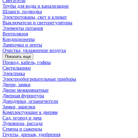
Смесители
Трубы для воды и канализации
Шланги, подводка
Электротовары, свет и климат
Выключатели и светорегуляторы
Элементы питания
Вентиляция
Кондиционеры
Лампочки и ленты
Очистка, увлажнение воздуха
Показать еще
Провод, кабель, гофры
Светильники
Электрика
Электрообогревательные приборы
Двери, замки
Двери межкомнатные
Дверная фурнитура
Доводчики, ограничители
Замки, защелки
Комплектующие к дверям
Сад, огород и дача
Луковицы, рассада
Семена и саженцы
Грунты, дренаж, удобрения