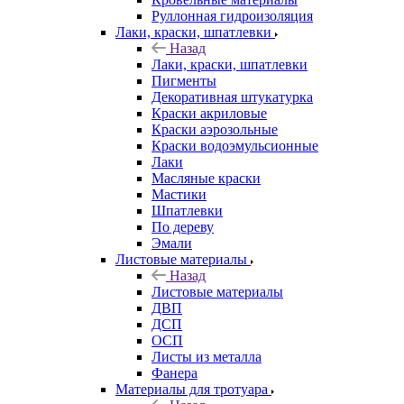
Руллонная гидроизоляция
Лаки, краски, шпатлевки
Назад
Лаки, краски, шпатлевки
Пигменты
Декоративная штукатурка
Краски акриловые
Краски аэрозольные
Краски водоэмульсионные
Лаки
Масляные краски
Мастики
Шпатлевки
По дереву
Эмали
Листовые материалы
Назад
Листовые материалы
ДВП
ДСП
ОСП
Листы из металла
Фанера
Материалы для тротуара