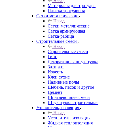
Назад
Материалы для тротуара
Плитка тротуарная
Сетки металлические
Назад
Сетки металлические
Сетка армирующая
Сетка-рабица
Строительные смеси
Назад
Строительные смеси
Гипс
Декоративная штукатурка
Затирки
Известь
Клеи сухие
Наливные полы
Щебень, песок и другое
Цемент
Шпатлевочные смеси
Штукатурка строительная
Утеплитель, изоляция
Назад
Утеплитель, изоляция
Жидкая теплоизоляция