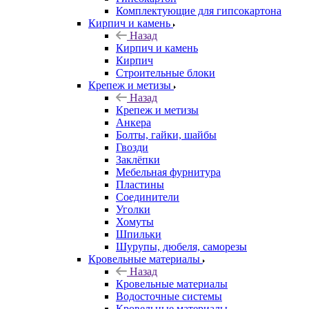
Комплектующие для гипсокартона
Кирпич и камень
Назад
Кирпич и камень
Кирпич
Строительные блоки
Крепеж и метизы
Назад
Крепеж и метизы
Анкера
Болты, гайки, шайбы
Гвозди
Заклёпки
Мебельная фурнитура
Пластины
Соединители
Уголки
Хомуты
Шпильки
Шурупы, дюбеля, саморезы
Кровельные материалы
Назад
Кровельные материалы
Водосточные системы
Кровельные материалы