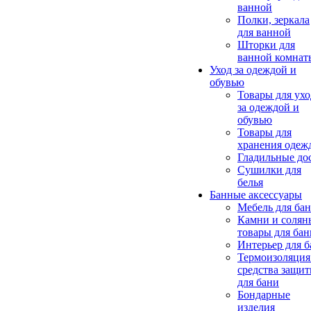
ванной
Полки, зеркала
для ванной
Шторки для
ванной комнат
Уход за одеждой и
обувью
Товары для ухо
за одеждой и
обувью
Товары для
хранения одеж
Гладильные до
Сушилки для
белья
Банные аксессуары
Мебель для ба
Камни и солян
товары для бан
Интерьер для 
Термоизоляция
средства защи
для бани
Бондарные
изделия