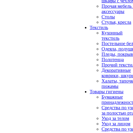
шкафы с чехло
Прочая мебель
аксессуары
Столы
Стулья, кресла
Текстиль
Кухонный
текстиль
Постельное бел
Одеяла, подуш
Пледы, покрыв
Полотенца
Прочий тексти
Декоративные
коврики, шкур
Халаты, тапочк
пижамы
Товары гигиены
Бумажные
принадлежнос
Средства по ух
за полостью рт
Уход за телом
Уход за лицом
Средства по ух