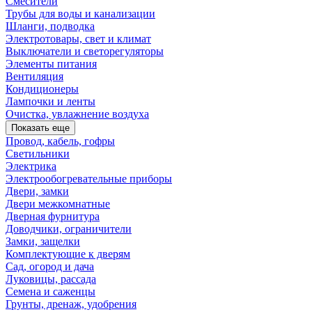
Смесители
Трубы для воды и канализации
Шланги, подводка
Электротовары, свет и климат
Выключатели и светорегуляторы
Элементы питания
Вентиляция
Кондиционеры
Лампочки и ленты
Очистка, увлажнение воздуха
Показать еще
Провод, кабель, гофры
Светильники
Электрика
Электрообогревательные приборы
Двери, замки
Двери межкомнатные
Дверная фурнитура
Доводчики, ограничители
Замки, защелки
Комплектующие к дверям
Сад, огород и дача
Луковицы, рассада
Семена и саженцы
Грунты, дренаж, удобрения