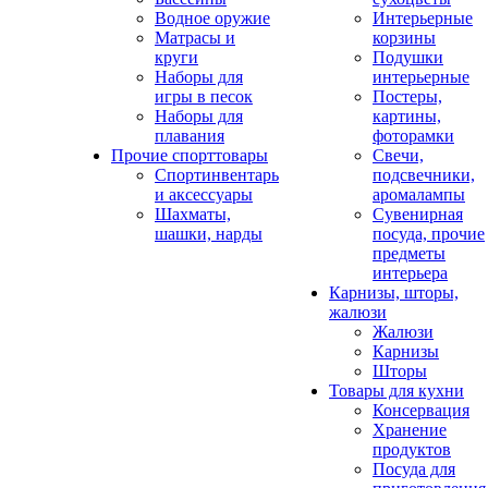
Водное оружие
Интерьерные
Матрасы и
корзины
круги
Подушки
Наборы для
интерьерные
игры в песок
Постеры,
Наборы для
картины,
плавания
фоторамки
Прочие спорттовары
Свечи,
Спортинвентарь
подсвечники,
и аксессуары
аромалампы
Шахматы,
Сувенирная
шашки, нарды
посуда, прочие
предметы
интерьера
Карнизы, шторы,
жалюзи
Жалюзи
Карнизы
Шторы
Товары для кухни
Консервация
Хранение
продуктов
Посуда для