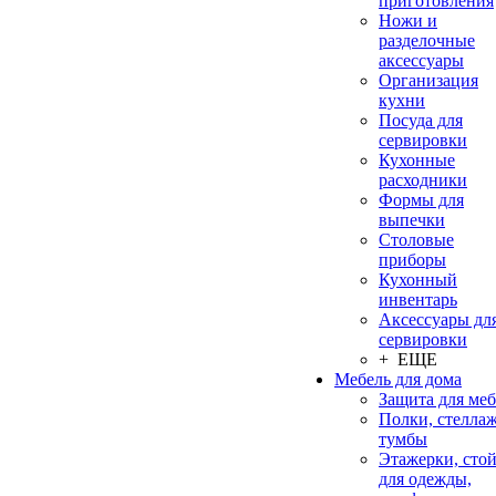
приготовления
Ножи и
разделочные
аксессуары
Организация
кухни
Посуда для
сервировки
Кухонные
расходники
Формы для
выпечки
Столовые
приборы
Кухонный
инвентарь
Аксессуары дл
сервировки
+ ЕЩЕ
Мебель для дома
Защита для ме
Полки, стеллаж
тумбы
Этажерки, сто
для одежды,