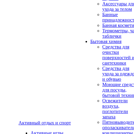
Аксеcсуары дл
ухода за телом
Банные
принадлежнос
Банная космет
Термометры, ч
таблички
Бытовая химия
Средства для
очистки
поверхностей 
сантехники
Средства для
ухода за одежд
и обувью
Моющие средс
для посуды,
бытовой техни
Освежители
воздуха,
поглотители
запаха
Пятновыводите
Активный отдых и спорт
ополаскивател
Активные игры
кондиционеры