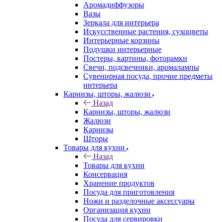
Аромадиффузоры
Вазы
Зеркала для интерьера
Искусственные растения, сухоцветы
Интерьерные корзины
Подушки интерьерные
Постеры, картины, фоторамки
Свечи, подсвечники, аромалампы
Сувенирная посуда, прочие предметы
интерьера
Карнизы, шторы, жалюзи
Назад
Карнизы, шторы, жалюзи
Жалюзи
Карнизы
Шторы
Товары для кухни
Назад
Товары для кухни
Консервация
Хранение продуктов
Посуда для приготовления
Ножи и разделочные аксессуары
Организация кухни
Посуда для сервировки