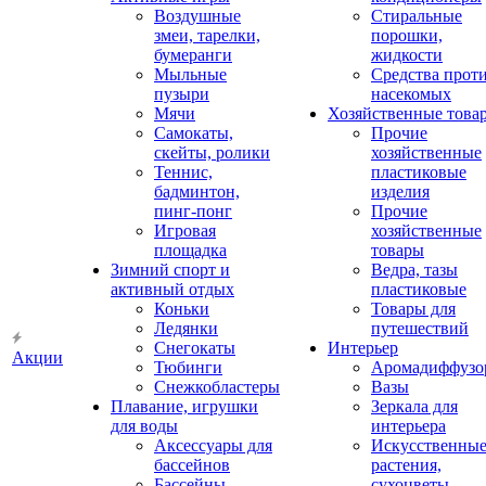
Воздушные
Стиральные
змеи, тарелки,
порошки,
бумеранги
жидкости
Мыльные
Средства прот
пузыри
насекомых
Мячи
Хозяйственные това
Самокаты,
Прочие
скейты, ролики
хозяйственные
Теннис,
пластиковые
бадминтон,
изделия
пинг-понг
Прочие
Игровая
хозяйственные
площадка
товары
Зимний спорт и
Ведра, тазы
активный отдых
пластиковые
Коньки
Товары для
Ледянки
путешествий
Снегокаты
Интерьер
Акции
Тюбинги
Аромадиффузо
Снежкобластеры
Вазы
Плавание, игрушки
Зеркала для
для воды
интерьера
Аксессуары для
Искусственны
бассейнов
растения,
Бассейны
сухоцветы