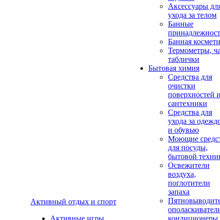
Аксеcсуары дл
ухода за телом
Банные
принадлежнос
Банная космет
Термометры, ч
таблички
Бытовая химия
Средства для
очистки
поверхностей 
сантехники
Средства для
ухода за одежд
и обувью
Моющие средс
для посуды,
бытовой техни
Освежители
воздуха,
поглотители
запаха
Пятновыводите
Активный отдых и спорт
ополаскивател
Активные игры
кондиционеры