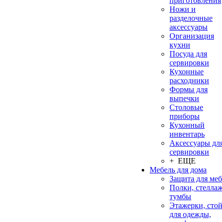
приготовления
Ножи и
разделочные
аксессуары
Организация
кухни
Посуда для
сервировки
Кухонные
расходники
Формы для
выпечки
Столовые
приборы
Кухонный
инвентарь
Аксессуары дл
сервировки
+ ЕЩЕ
Мебель для дома
Защита для ме
Полки, стеллаж
тумбы
Этажерки, сто
для одежды,