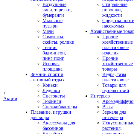
Воздушные
Стиральные
змеи, тарелки,
порошки,
бумеранги
жидкости
Мыльные
Средства прот
пузыри
насекомых
Мячи
Хозяйственные това
Самокаты,
Прочие
скейты, ролики
хозяйственные
Теннис,
пластиковые
бадминтон,
изделия
пинг-понг
Прочие
Игровая
хозяйственные
площадка
товары
Зимний спорт и
Ведра, тазы
активный отдых
пластиковые
Коньки
Товары для
Ледянки
путешествий
Снегокаты
Интерьер
Акции
Тюбинги
Аромадиффузо
Снежкобластеры
Вазы
Плавание, игрушки
Зеркала для
для воды
интерьера
Аксессуары для
Искусственны
бассейнов
растения,
Бассейны
сухоцветы