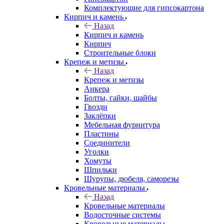
Комплектующие для гипсокартона
Кирпич и камень
Назад
Кирпич и камень
Кирпич
Строительные блоки
Крепеж и метизы
Назад
Крепеж и метизы
Анкера
Болты, гайки, шайбы
Гвозди
Заклёпки
Мебельная фурнитура
Пластины
Соединители
Уголки
Хомуты
Шпильки
Шурупы, дюбеля, саморезы
Кровельные материалы
Назад
Кровельные материалы
Водосточные системы
Кровельные материалы