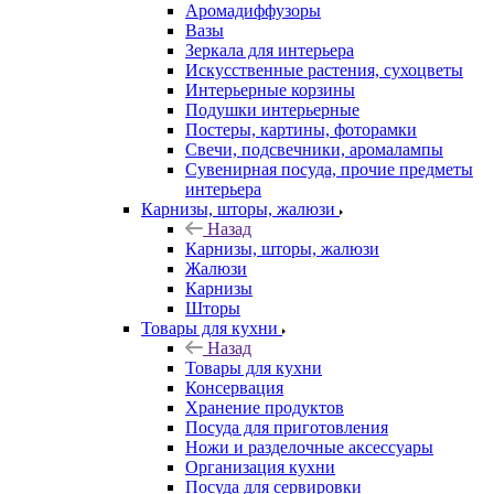
Аромадиффузоры
Вазы
Зеркала для интерьера
Искусственные растения, сухоцветы
Интерьерные корзины
Подушки интерьерные
Постеры, картины, фоторамки
Свечи, подсвечники, аромалампы
Сувенирная посуда, прочие предметы
интерьера
Карнизы, шторы, жалюзи
Назад
Карнизы, шторы, жалюзи
Жалюзи
Карнизы
Шторы
Товары для кухни
Назад
Товары для кухни
Консервация
Хранение продуктов
Посуда для приготовления
Ножи и разделочные аксессуары
Организация кухни
Посуда для сервировки