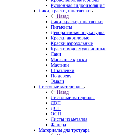
Руллонная гидроизоляция
Лаки, краски, шпатлевки
Назад
Лаки, краски, шпатлевки
Пигменты
Декоративная штукатурка
Краски акриловые
Краски аэрозольные
Краски водоэмульсионные
Лаки
Масляные краски
Мастики
Шпатлевки
По дереву
Эмали
Листовые материалы
Назад
Листовые материалы
ДВП
ДСП
ОСП
Листы из металла
Фанера
Материалы для тротуара