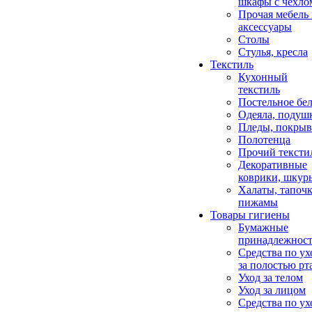
шкафы с чехло
Прочая мебель
аксессуары
Столы
Стулья, кресла
Текстиль
Кухонный
текстиль
Постельное бел
Одеяла, подуш
Пледы, покрыв
Полотенца
Прочий тексти
Декоративные
коврики, шкур
Халаты, тапочк
пижамы
Товары гигиены
Бумажные
принадлежнос
Средства по ух
за полостью рт
Уход за телом
Уход за лицом
Средства по ух