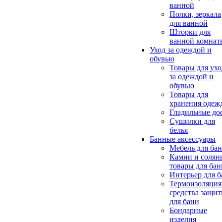
ванной
Полки, зеркала
для ванной
Шторки для
ванной комнат
Уход за одеждой и
обувью
Товары для ухо
за одеждой и
обувью
Товары для
хранения одеж
Гладильные до
Сушилки для
белья
Банные аксессуары
Мебель для ба
Камни и солян
товары для бан
Интерьер для 
Термоизоляция
средства защи
для бани
Бондарные
изделия