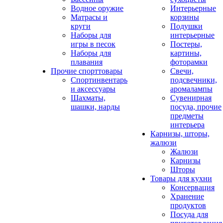
Водное оружие
Интерьерные
Матрасы и
корзины
круги
Подушки
Наборы для
интерьерные
игры в песок
Постеры,
Наборы для
картины,
плавания
фоторамки
Прочие спорттовары
Свечи,
Спортинвентарь
подсвечники,
и аксессуары
аромалампы
Шахматы,
Сувенирная
шашки, нарды
посуда, прочие
предметы
интерьера
Карнизы, шторы,
жалюзи
Жалюзи
Карнизы
Шторы
Товары для кухни
Консервация
Хранение
продуктов
Посуда для