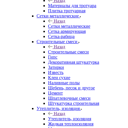
Назад
Материалы для тротуара
Плитка тротуарная
Сетки металлические
Назад
Сетки металлические
Сетка армирующая
Сетка-рабица
Строительные смеси
Назад
Строительные смеси
Гипс
Декоративная штукатурка
Затирки
Известь
Клеи сухие
Наливные полы
Щебень, песок и другое
Цемент
Шпатлевочные смеси
Штукатурка строительная
Утеплитель, изоляция
Назад
Утеплитель, изоляция
Жидкая теплоизоляция