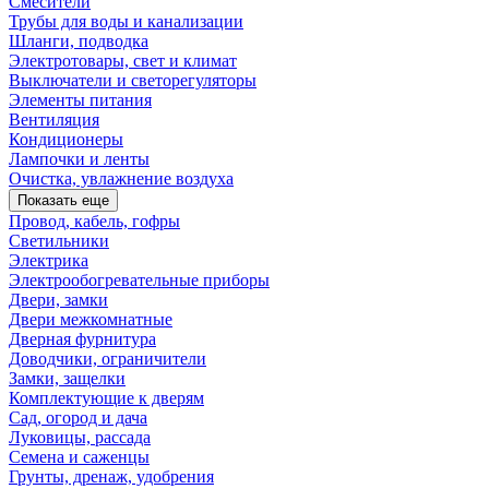
Смесители
Трубы для воды и канализации
Шланги, подводка
Электротовары, свет и климат
Выключатели и светорегуляторы
Элементы питания
Вентиляция
Кондиционеры
Лампочки и ленты
Очистка, увлажнение воздуха
Показать еще
Провод, кабель, гофры
Светильники
Электрика
Электрообогревательные приборы
Двери, замки
Двери межкомнатные
Дверная фурнитура
Доводчики, ограничители
Замки, защелки
Комплектующие к дверям
Сад, огород и дача
Луковицы, рассада
Семена и саженцы
Грунты, дренаж, удобрения