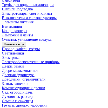
Смесители
Трубы для воды и канализации
Шланги, подводка
Электротовары, свет и климат
Выключатели и светорегуляторы
Элементы питания
Вентиляция
Кондиционеры
Лампочки и ленты
Очистка, увлажнение воздуха
Показать еще
Провод, кабель, гофры
Светильники
Электрика
Электрообогревательные приборы
Двери, замки
Двери межкомнатные
Дверная фурнитура
Доводчики, ограничители
Замки, защелки
Комплектующие к дверям
Сад, огород и дача
Луковицы, рассада
Семена и саженцы
Грунты, дренаж, удобрения