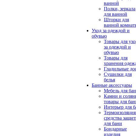
ванной
Полки, зеркала
для ванной
Шторки для
ванной комнат
Уход за одеждой и
обувью
Товары для ухо
за одеждой и
обувью
Товары для
хранения одеж
Гладильные до
Сушилки для
белья
Банные аксессуары
Мебель для ба
Камни и солян
товары для бан
Интерьер для 
Термоизоляция
средства защи
для бани
Бондарные
изделия