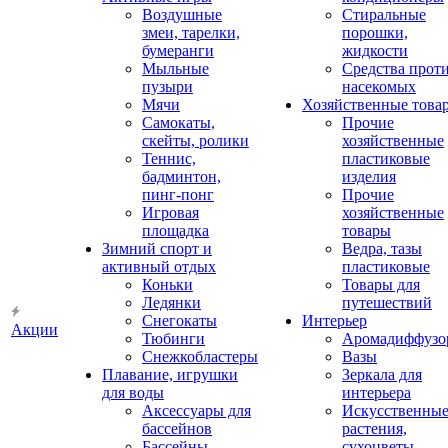
Воздушные
Стиральные
змеи, тарелки,
порошки,
бумеранги
жидкости
Мыльные
Средства прот
пузыри
насекомых
Мячи
Хозяйственные това
Самокаты,
Прочие
скейты, ролики
хозяйственные
Теннис,
пластиковые
бадминтон,
изделия
пинг-понг
Прочие
Игровая
хозяйственные
площадка
товары
Зимний спорт и
Ведра, тазы
активный отдых
пластиковые
Коньки
Товары для
Ледянки
путешествий
Снегокаты
Интерьер
Акции
Тюбинги
Аромадиффузо
Снежкобластеры
Вазы
Плавание, игрушки
Зеркала для
для воды
интерьера
Аксессуары для
Искусственны
бассейнов
растения,
Бассейны
сухоцветы