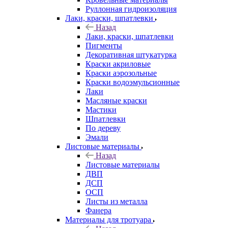
Руллонная гидроизоляция
Лаки, краски, шпатлевки
Назад
Лаки, краски, шпатлевки
Пигменты
Декоративная штукатурка
Краски акриловые
Краски аэрозольные
Краски водоэмульсионные
Лаки
Масляные краски
Мастики
Шпатлевки
По дереву
Эмали
Листовые материалы
Назад
Листовые материалы
ДВП
ДСП
ОСП
Листы из металла
Фанера
Материалы для тротуара