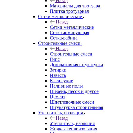
Назад
Материалы для тротуара
Плитка тротуарная
Сетки металлические
Назад
Сетки металлические
Сетка армирующая
Сетка-рабица
Строительные смеси
Назад
Строительные смеси
Гипс
Декоративная штукатурка
Затирки
Известь
Клеи сухие
Наливные полы
Щебень, песок и другое
Цемент
Шпатлевочные смеси
Штукатурка строительная
Утеплитель, изоляция
Назад
Утеплитель, изоляция
Жидкая теплоизоляция