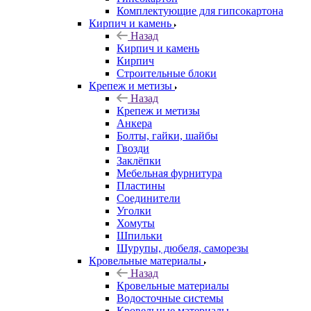
Комплектующие для гипсокартона
Кирпич и камень
Назад
Кирпич и камень
Кирпич
Строительные блоки
Крепеж и метизы
Назад
Крепеж и метизы
Анкера
Болты, гайки, шайбы
Гвозди
Заклёпки
Мебельная фурнитура
Пластины
Соединители
Уголки
Хомуты
Шпильки
Шурупы, дюбеля, саморезы
Кровельные материалы
Назад
Кровельные материалы
Водосточные системы
Кровельные материалы