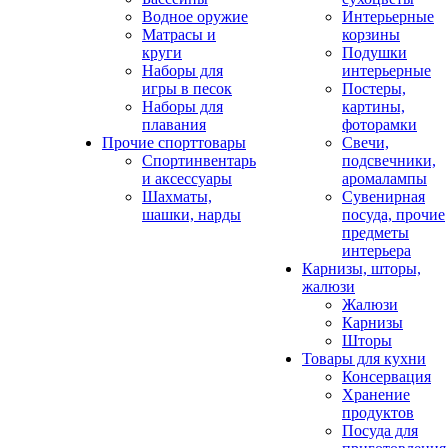
Водное оружие
Интерьерные
Матрасы и
корзины
круги
Подушки
Наборы для
интерьерные
игры в песок
Постеры,
Наборы для
картины,
плавания
фоторамки
Прочие спорттовары
Свечи,
Спортинвентарь
подсвечники,
и аксессуары
аромалампы
Шахматы,
Сувенирная
шашки, нарды
посуда, прочие
предметы
интерьера
Карнизы, шторы,
жалюзи
Жалюзи
Карнизы
Шторы
Товары для кухни
Консервация
Хранение
продуктов
Посуда для