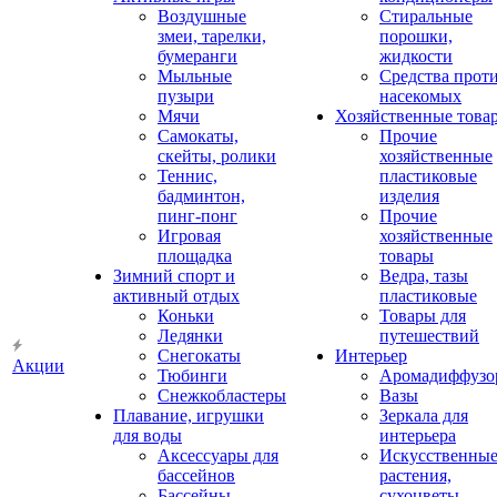
Воздушные
Стиральные
змеи, тарелки,
порошки,
бумеранги
жидкости
Мыльные
Средства прот
пузыри
насекомых
Мячи
Хозяйственные това
Самокаты,
Прочие
скейты, ролики
хозяйственные
Теннис,
пластиковые
бадминтон,
изделия
пинг-понг
Прочие
Игровая
хозяйственные
площадка
товары
Зимний спорт и
Ведра, тазы
активный отдых
пластиковые
Коньки
Товары для
Ледянки
путешествий
Снегокаты
Интерьер
Акции
Тюбинги
Аромадиффузо
Снежкобластеры
Вазы
Плавание, игрушки
Зеркала для
для воды
интерьера
Аксессуары для
Искусственны
бассейнов
растения,
Бассейны
сухоцветы