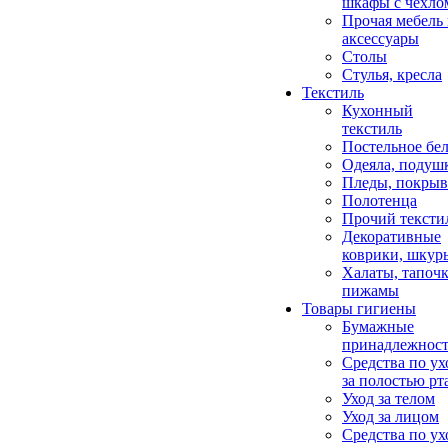
шкафы с чехло
Прочая мебель
аксессуары
Столы
Стулья, кресла
Текстиль
Кухонный
текстиль
Постельное бел
Одеяла, подуш
Пледы, покрыв
Полотенца
Прочий тексти
Декоративные
коврики, шкур
Халаты, тапочк
пижамы
Товары гигиены
Бумажные
принадлежнос
Средства по ух
за полостью рт
Уход за телом
Уход за лицом
Средства по ух