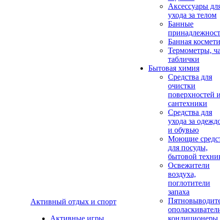
Аксеcсуары дл
ухода за телом
Банные
принадлежнос
Банная космет
Термометры, ч
таблички
Бытовая химия
Средства для
очистки
поверхностей 
сантехники
Средства для
ухода за одежд
и обувью
Моющие средс
для посуды,
бытовой техни
Освежители
воздуха,
поглотители
запаха
Пятновыводите
Активный отдых и спорт
ополаскивател
Активные игры
кондиционеры