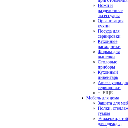
приготовления
Ножи и
разделочные
аксессуары
Организация
кухни
Посуда для
сервировки
Кухонные
расходники
Формы для
выпечки
Столовые
приборы
Кухонный
инвентарь
Аксессуары дл
сервировки
+ ЕЩЕ
Мебель для дома
Защита для ме
Полки, стеллаж
тумбы
Этажерки, сто
для одежды,