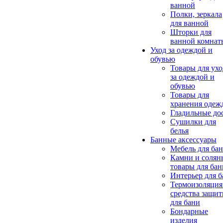
ванной
Полки, зеркала
для ванной
Шторки для
ванной комнат
Уход за одеждой и
обувью
Товары для ухо
за одеждой и
обувью
Товары для
хранения одеж
Гладильные до
Сушилки для
белья
Банные аксессуары
Мебель для ба
Камни и солян
товары для бан
Интерьер для 
Термоизоляция
средства защи
для бани
Бондарные
изделия