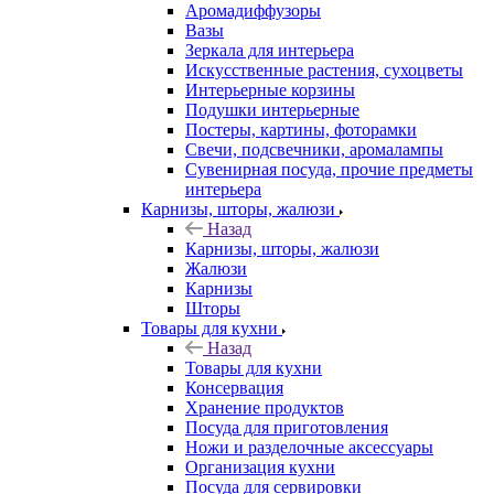
Аромадиффузоры
Вазы
Зеркала для интерьера
Искусственные растения, сухоцветы
Интерьерные корзины
Подушки интерьерные
Постеры, картины, фоторамки
Свечи, подсвечники, аромалампы
Сувенирная посуда, прочие предметы
интерьера
Карнизы, шторы, жалюзи
Назад
Карнизы, шторы, жалюзи
Жалюзи
Карнизы
Шторы
Товары для кухни
Назад
Товары для кухни
Консервация
Хранение продуктов
Посуда для приготовления
Ножи и разделочные аксессуары
Организация кухни
Посуда для сервировки