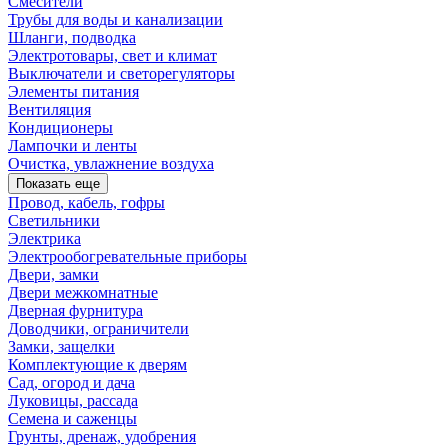
Смесители
Трубы для воды и канализации
Шланги, подводка
Электротовары, свет и климат
Выключатели и светорегуляторы
Элементы питания
Вентиляция
Кондиционеры
Лампочки и ленты
Очистка, увлажнение воздуха
Показать еще
Провод, кабель, гофры
Светильники
Электрика
Электрообогревательные приборы
Двери, замки
Двери межкомнатные
Дверная фурнитура
Доводчики, ограничители
Замки, защелки
Комплектующие к дверям
Сад, огород и дача
Луковицы, рассада
Семена и саженцы
Грунты, дренаж, удобрения