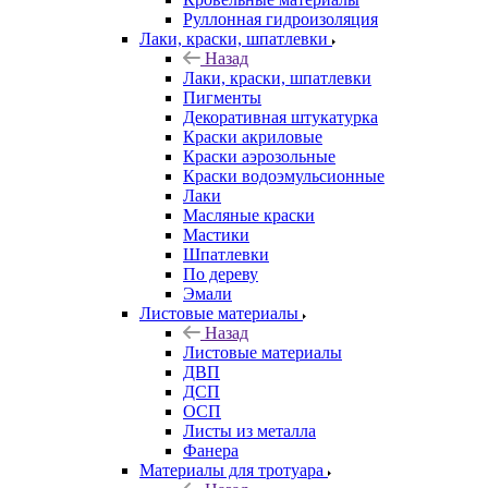
Руллонная гидроизоляция
Лаки, краски, шпатлевки
Назад
Лаки, краски, шпатлевки
Пигменты
Декоративная штукатурка
Краски акриловые
Краски аэрозольные
Краски водоэмульсионные
Лаки
Масляные краски
Мастики
Шпатлевки
По дереву
Эмали
Листовые материалы
Назад
Листовые материалы
ДВП
ДСП
ОСП
Листы из металла
Фанера
Материалы для тротуара