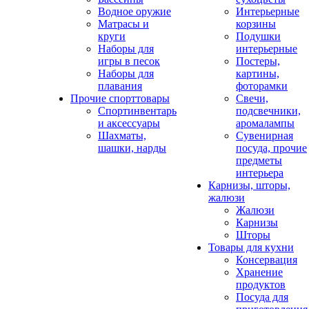
Водное оружие
Интерьерные
Матрасы и
корзины
круги
Подушки
Наборы для
интерьерные
игры в песок
Постеры,
Наборы для
картины,
плавания
фоторамки
Прочие спорттовары
Свечи,
Спортинвентарь
подсвечники,
и аксессуары
аромалампы
Шахматы,
Сувенирная
шашки, нарды
посуда, прочие
предметы
интерьера
Карнизы, шторы,
жалюзи
Жалюзи
Карнизы
Шторы
Товары для кухни
Консервация
Хранение
продуктов
Посуда для