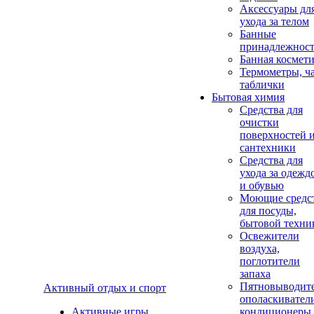
Аксеcсуары дл
ухода за телом
Банные
принадлежнос
Банная космет
Термометры, ч
таблички
Бытовая химия
Средства для
очистки
поверхностей 
сантехники
Средства для
ухода за одежд
и обувью
Моющие средс
для посуды,
бытовой техни
Освежители
воздуха,
поглотители
запаха
Пятновыводите
Активный отдых и спорт
ополаскивател
Активные игры
кондиционеры