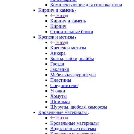
Комплектующие для гипсокартона
Кирпич и камень
Назад
Кирпич и камень
Кирпич
Строительные блоки
Крепеж и метизы
Назад
Крепеж и метизы
Анкера
Болты, гайки, шайбы
Гвозди
Заклёпки
Мебельная фурнитура
Пластины
Соединители
Уголки
Хомуты
Шпильки
Шурупы, дюбеля, саморезы
Кровельные материалы
Назад
Кровельные материалы
Водосточные системы
Кровельные материалы