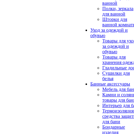
ванной
Полки, зеркала
для ванной
Шторки для
ванной комнат
Уход за одеждой и
обувью
Товары для ухо
за одеждой и
обувью
Товары для
хранения одеж
Гладильные до
Сушилки для
белья
Банные аксессуары
Мебель для ба
Камни и солян
товары для бан
Интерьер для 
Термоизоляция
средства защи
для бани
Бондарные
изделия