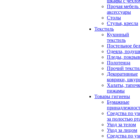
шкафы с чехло
Прочая мебель
аксессуары
Столы
Стулья, кресла
Текстиль
Кухонный
текстиль
Постельное бел
Одеяла, подуш
Пледы, покрыв
Полотенца
Прочий тексти
Декоративные
коврики, шкур
Халаты, тапочк
пижамы
Товары гигиены
Бумажные
принадлежнос
Средства по ух
за полостью рт
Уход за телом
Уход за лицом
Средства по ух