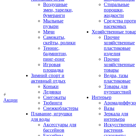
Воздушные
Стиральные
змеи, тарелки,
порошки,
бумеранги
жидкости
Мыльные
Средства прот
пузыри
насекомых
Мячи
Хозяйственные това
Самокаты,
Прочие
скейты, ролики
хозяйственные
Теннис,
пластиковые
бадминтон,
изделия
пинг-понг
Прочие
Игровая
хозяйственные
площадка
товары
Зимний спорт и
Ведра, тазы
активный отдых
пластиковые
Коньки
Товары для
Ледянки
путешествий
Снегокаты
Интерьер
Акции
Тюбинги
Аромадиффузо
Снежкобластеры
Вазы
Плавание, игрушки
Зеркала для
для воды
интерьера
Аксессуары для
Искусственны
бассейнов
растения,
Бассейны
сухоцветы