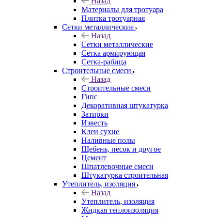
Назад
Материалы для тротуара
Плитка тротуарная
Сетки металлические
Назад
Сетки металлические
Сетка армирующая
Сетка-рабица
Строительные смеси
Назад
Строительные смеси
Гипс
Декоративная штукатурка
Затирки
Известь
Клеи сухие
Наливные полы
Щебень, песок и другое
Цемент
Шпатлевочные смеси
Штукатурка строительная
Утеплитель, изоляция
Назад
Утеплитель, изоляция
Жидкая теплоизоляция