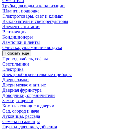
Смесители
Трубы для воды и канализации
Шланги, подводка
Электротовары, свет и климат
Выключатели и светорегуляторы
Элементы питания
Вентиляция
Кондиционеры
Лампочки и ленты
Очистка, увлажнение воздуха
Показать еще
Провод, кабель, гофры
Светильники
Электрика
Электрообогревательные приборы
Двери, замки
Двери межкомнатные
Дверная фурнитура
Доводчики, ограничители
Замки, защелки
Комплектующие к дверям
Сад, огород и дача
Луковицы, рассада
Семена и саженцы
Грунты, дренаж, удобрения