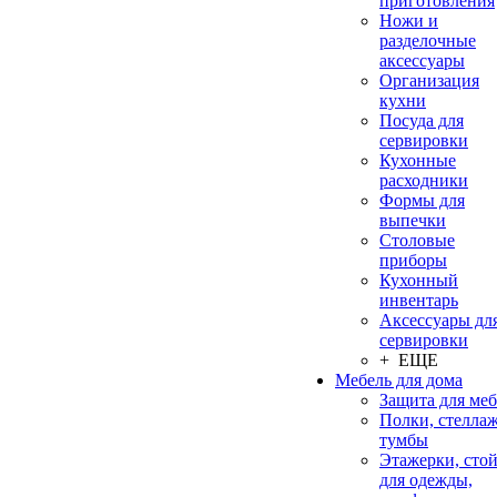
приготовления
Ножи и
разделочные
аксессуары
Организация
кухни
Посуда для
сервировки
Кухонные
расходники
Формы для
выпечки
Столовые
приборы
Кухонный
инвентарь
Аксессуары дл
сервировки
+ ЕЩЕ
Мебель для дома
Защита для ме
Полки, стеллаж
тумбы
Этажерки, сто
для одежды,