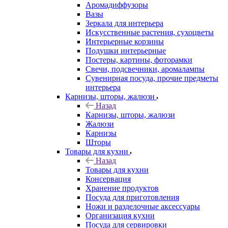
Аромадиффузоры
Вазы
Зеркала для интерьера
Искусственные растения, сухоцветы
Интерьерные корзины
Подушки интерьерные
Постеры, картины, фоторамки
Свечи, подсвечники, аромалампы
Сувенирная посуда, прочие предметы
интерьера
Карнизы, шторы, жалюзи
Назад
Карнизы, шторы, жалюзи
Жалюзи
Карнизы
Шторы
Товары для кухни
Назад
Товары для кухни
Консервация
Хранение продуктов
Посуда для приготовления
Ножи и разделочные аксессуары
Организация кухни
Посуда для сервировки