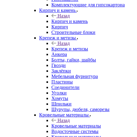
Комплектующие для гипсокартона
Кирпич и камень
Назад
Кирпич и камень
Кирпич
Строительные блоки
Крепеж и метизы
Назад
Крепеж и метизы
Анкера
Болты, гайки, шайбы
Гвозди
Заклёпки
Мебельная фурнитура
Пластины
Соединители
Уголки
Хомуты
Шпильки
Шурупы, дюбеля, саморезы
Кровельные материалы
Назад
Кровельные материалы
Водосточные системы
Кровельные материалы