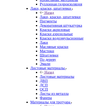
Руллонная гидроизоляция
Лаки, краски, шпатлевки
Назад
Лаки, краски, шпатлевки
Пигменты
Декоративная штукатурка
Краски акриловые
Краски аэрозольные
Краски водоэмульсионные
Лаки
Масляные краски
Мастики
Шпатлевки
По дереву
Эмали
Листовые материалы
Назад
Листовые материалы
ДВП
ДСП
ОСП
Листы из металла
Фанера
Материалы для тротуара