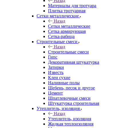
Назад
Материалы для тротуара
Плитка тротуарная
Сетки металлические
Назад
Сетки металлические
Сетка армирующая
Сетка-рабица
Строительные смеси
Назад
Строительные смеси
Гипс
Декоративная штукатурка
Затирки
Известь
Клеи сухие
Наливные полы
Щебень, песок и другое
Цемент
Шпатлевочные смеси
Штукатурка строительная
Утеплитель, изоляция
Назад
Утеплитель, изоляция
Жидкая теплоизоляция