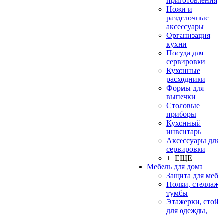
приготовления
Ножи и
разделочные
аксессуары
Организация
кухни
Посуда для
сервировки
Кухонные
расходники
Формы для
выпечки
Столовые
приборы
Кухонный
инвентарь
Аксессуары дл
сервировки
+ ЕЩЕ
Мебель для дома
Защита для ме
Полки, стеллаж
тумбы
Этажерки, сто
для одежды,