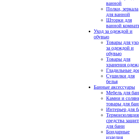
ванной
Полки, зеркала
для ванной
Шторки для
ванной комнат
Уход за одеждой и
обувью
Товары для ухо
за одеждой и
обувью
Товары для
хранения одеж
Гладильные до
Сушилки для
белья
Банные аксессуары
Мебель для ба
Камни и солян
товары для бан
Интерьер для 
Термоизоляция
средства защи
для бани
Бондарные
изделия