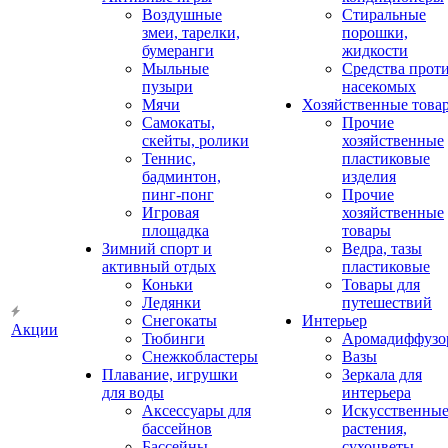
Воздушные
Стиральные
змеи, тарелки,
порошки,
бумеранги
жидкости
Мыльные
Средства прот
пузыри
насекомых
Мячи
Хозяйственные това
Самокаты,
Прочие
скейты, ролики
хозяйственные
Теннис,
пластиковые
бадминтон,
изделия
пинг-понг
Прочие
Игровая
хозяйственные
площадка
товары
Зимний спорт и
Ведра, тазы
активный отдых
пластиковые
Коньки
Товары для
Ледянки
путешествий
Снегокаты
Интерьер
Акции
Тюбинги
Аромадиффузо
Снежкобластеры
Вазы
Плавание, игрушки
Зеркала для
для воды
интерьера
Аксессуары для
Искусственны
бассейнов
растения,
Бассейны
сухоцветы