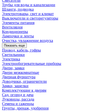
Смесители
Трубы для воды и канализации
Шланги, подводка
Электротовары, свет и климат
Выключатели и светорегуляторы
Элементы питания
Вентиляция
Кондиционеры
Лампочки и ленты
Очистка, увлажнение воздуха
Показать еще
Провод, кабель, гофры
Светильники
Электрика
Электрообогревательные приборы
Двери, замки
Двери межкомнатные
Дверная фурнитура
Доводчики, ограничители
Замки, защелки
Комплектующие к дверям
Сад, огород и дача
Луковицы, рассада
Семена и саженцы
Грунты, дренаж, удобрения