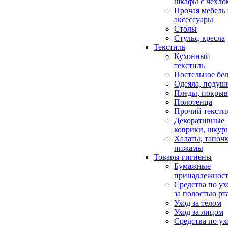
шкафы с чехло
Прочая мебель
аксессуары
Столы
Стулья, кресла
Текстиль
Кухонный
текстиль
Постельное бел
Одеяла, подуш
Пледы, покрыв
Полотенца
Прочий тексти
Декоративные
коврики, шкур
Халаты, тапочк
пижамы
Товары гигиены
Бумажные
принадлежнос
Средства по ух
за полостью рт
Уход за телом
Уход за лицом
Средства по ух