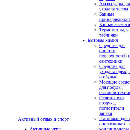
Аксеcсуары дл
ухода за телом
Банные
принадлежнос
Банная космет
Термометры, ч
таблички
Бытовая химия
Средства для
очистки
поверхностей 
сантехники
Средства для
ухода за одежд
и обувью
Моющие средс
для посуды,
бытовой техни
Освежители
воздуха,
поглотители
запаха
Пятновыводите
Активный отдых и спорт
ополаскивател
Активные игры
кондиционеры