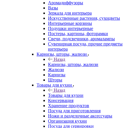
Аромадиффузоры
Вазы
Зеркала для интерьера
Искусственные растения, сухоцветы
Интерьерные корзины
Подушки интерьерные
Постеры, картины, фоторамки
Свечи, подсвечники, аромалампы
Сувенирная посуда, прочие предметы
интерьера
Карнизы, шторы, жалюзи
Назад
Карнизы, шторы, жалюзи
Жалюзи
Карнизы
Шторы
Товары для кухни
Назад
Товары для кухни
Консервация
Хранение продуктов
Посуда для приготовления
Ножи и разделочные аксессуары
Организация кухни
Посуда для сервировки