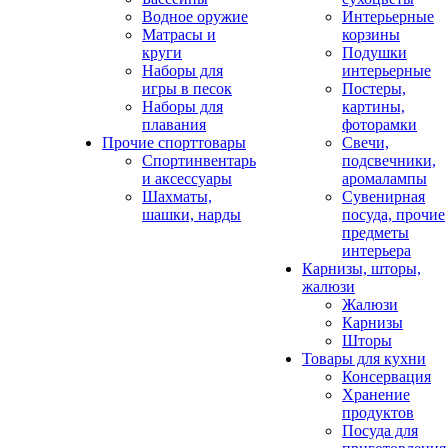
Водное оружие
Интерьерные
Матрасы и
корзины
круги
Подушки
Наборы для
интерьерные
игры в песок
Постеры,
Наборы для
картины,
плавания
фоторамки
Прочие спорттовары
Свечи,
Спортинвентарь
подсвечники,
и аксессуары
аромалампы
Шахматы,
Сувенирная
шашки, нарды
посуда, прочие
предметы
интерьера
Карнизы, шторы,
жалюзи
Жалюзи
Карнизы
Шторы
Товары для кухни
Консервация
Хранение
продуктов
Посуда для