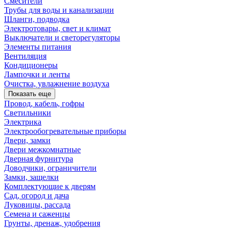
Смесители
Трубы для воды и канализации
Шланги, подводка
Электротовары, свет и климат
Выключатели и светорегуляторы
Элементы питания
Вентиляция
Кондиционеры
Лампочки и ленты
Очистка, увлажнение воздуха
Показать еще
Провод, кабель, гофры
Светильники
Электрика
Электрообогревательные приборы
Двери, замки
Двери межкомнатные
Дверная фурнитура
Доводчики, ограничители
Замки, защелки
Комплектующие к дверям
Сад, огород и дача
Луковицы, рассада
Семена и саженцы
Грунты, дренаж, удобрения