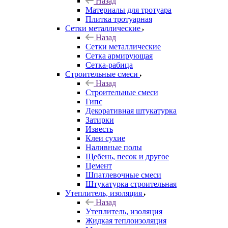
Назад
Материалы для тротуара
Плитка тротуарная
Сетки металлические
Назад
Сетки металлические
Сетка армирующая
Сетка-рабица
Строительные смеси
Назад
Строительные смеси
Гипс
Декоративная штукатурка
Затирки
Известь
Клеи сухие
Наливные полы
Щебень, песок и другое
Цемент
Шпатлевочные смеси
Штукатурка строительная
Утеплитель, изоляция
Назад
Утеплитель, изоляция
Жидкая теплоизоляция