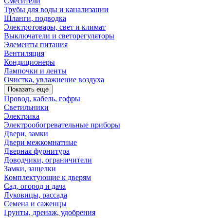
Смесители
Трубы для воды и канализации
Шланги, подводка
Электротовары, свет и климат
Выключатели и светорегуляторы
Элементы питания
Вентиляция
Кондиционеры
Лампочки и ленты
Очистка, увлажнение воздуха
Показать еще
Провод, кабель, гофры
Светильники
Электрика
Электрообогревательные приборы
Двери, замки
Двери межкомнатные
Дверная фурнитура
Доводчики, ограничители
Замки, защелки
Комплектующие к дверям
Сад, огород и дача
Луковицы, рассада
Семена и саженцы
Грунты, дренаж, удобрения