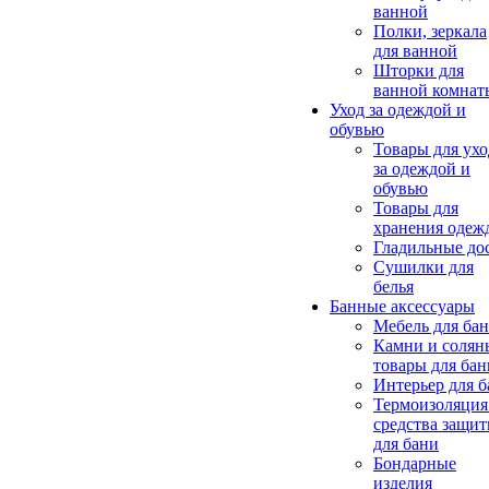
ванной
Полки, зеркала
для ванной
Шторки для
ванной комнат
Уход за одеждой и
обувью
Товары для ухо
за одеждой и
обувью
Товары для
хранения одеж
Гладильные до
Сушилки для
белья
Банные аксессуары
Мебель для ба
Камни и солян
товары для бан
Интерьер для 
Термоизоляция
средства защи
для бани
Бондарные
изделия