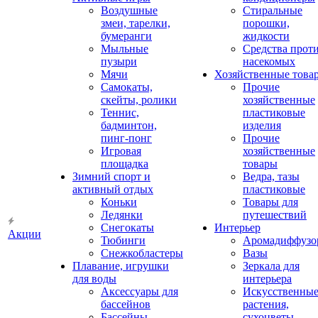
Воздушные
Стиральные
змеи, тарелки,
порошки,
бумеранги
жидкости
Мыльные
Средства прот
пузыри
насекомых
Мячи
Хозяйственные това
Самокаты,
Прочие
скейты, ролики
хозяйственные
Теннис,
пластиковые
бадминтон,
изделия
пинг-понг
Прочие
Игровая
хозяйственные
площадка
товары
Зимний спорт и
Ведра, тазы
активный отдых
пластиковые
Коньки
Товары для
Ледянки
путешествий
Снегокаты
Интерьер
Акции
Тюбинги
Аромадиффузо
Снежкобластеры
Вазы
Плавание, игрушки
Зеркала для
для воды
интерьера
Аксессуары для
Искусственны
бассейнов
растения,
Бассейны
сухоцветы