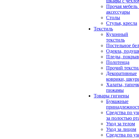
шкафы с чехло
Прочая мебель
аксессуары
Столы
Стулья, кресла
Текстиль
Кухонный
текстиль
Постельное бел
Одеяла, подуш
Пледы, покрыв
Полотенца
Прочий тексти
Декоративные
коврики, шкур
Халаты, тапочк
пижамы
Товары гигиены
Бумажные
принадлежнос
Средства по ух
за полостью рт
Уход за телом
Уход за лицом
Средства по ух