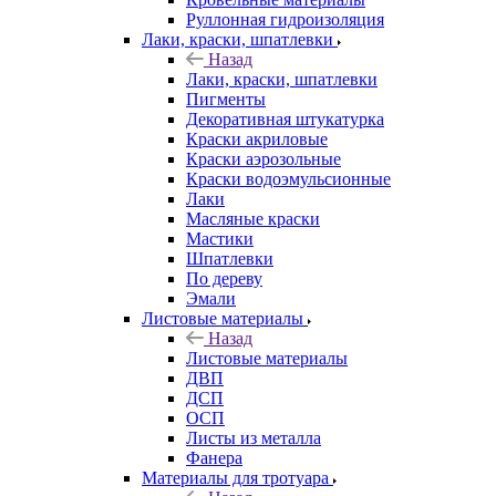
Руллонная гидроизоляция
Лаки, краски, шпатлевки
Назад
Лаки, краски, шпатлевки
Пигменты
Декоративная штукатурка
Краски акриловые
Краски аэрозольные
Краски водоэмульсионные
Лаки
Масляные краски
Мастики
Шпатлевки
По дереву
Эмали
Листовые материалы
Назад
Листовые материалы
ДВП
ДСП
ОСП
Листы из металла
Фанера
Материалы для тротуара