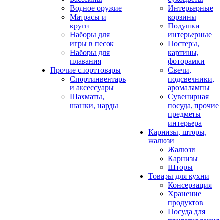
Водное оружие
Интерьерные
Матрасы и
корзины
круги
Подушки
Наборы для
интерьерные
игры в песок
Постеры,
Наборы для
картины,
плавания
фоторамки
Прочие спорттовары
Свечи,
Спортинвентарь
подсвечники,
и аксессуары
аромалампы
Шахматы,
Сувенирная
шашки, нарды
посуда, прочие
предметы
интерьера
Карнизы, шторы,
жалюзи
Жалюзи
Карнизы
Шторы
Товары для кухни
Консервация
Хранение
продуктов
Посуда для