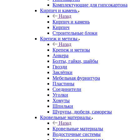
Комплектующие для гипсокартона
Кирпич и камень
Назад
Кирпич и камень
Кирпич
Строительные блоки
Крепеж и метизы
Назад
Крепеж и метизы
Анкера
Болты, гайки, шайбы
Гвозди
Заклёпки
Мебельная фурнитура
Пластины
Соединители
Уголки
Хомуты
Шпильки
Шурупы, дюбеля, саморезы
Кровельные материалы
Назад
Кровельные материалы
Водосточные системы
Кровельные материалы