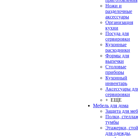
приготовления
Ножи и
разделочные
аксессуары
Организация
кухни
Посуда для
сервировки
Кухонные
расходники
Формы для
выпечки
Столовые
приборы
Кухонный
инвентарь
Аксессуары дл
сервировки
+ ЕЩЕ
Мебель для дома
Защита для ме
Полки, стеллаж
тумбы
Этажерки, сто
для одежды,