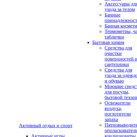
Аксеcсуары дл
ухода за телом
Банные
принадлежнос
Банная космет
Термометры, ч
таблички
Бытовая химия
Средства для
очистки
поверхностей 
сантехники
Средства для
ухода за одежд
и обувью
Моющие средс
для посуды,
бытовой техни
Освежители
воздуха,
поглотители
запаха
Пятновыводите
Активный отдых и спорт
ополаскивател
Активные игры
кондиционеры