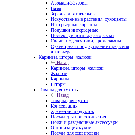
Аромадиффузоры
Вазы
Зеркала для интерьера
Искусственные растения, сухоцветы
Интерьерные корзины
Подушки интерьерные
Постеры, картины, фоторамки
Свечи, подсвечники, аромалампы
Сувенирная посуда, прочие предметы
интерьера
Карнизы, шторы, жалюзи
Назад
Карнизы, шторы, жалюзи
Жалюзи
Карнизы
Шторы
Товары для кухни
Назад
Товары для кухни
Консервация
Хранение продуктов
Посуда для приготовления
Ножи и разделочные аксессуары
Организация кухни
Посуда для сервировки