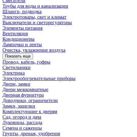
Смесители
Трубы для воды и канализации
Шланги, подводка
Электротовары, свет и климат
Выключатели и светорегуляторы
Элементы питания
Вентиляция
Кондиционеры
Лампочки и ленты
Очистка, увлажнение воздуха
Показать еще
Провод, кабель, гофры
Светильники
Электрика
Электрообогревательные приборы
Двери, замки
Двери межкомнатные
Дверная фурнитура
Доводчики, ограничители
Замки, защелки
Комплектующие к дверям
Сад, огород и дача
Луковицы, рассада
Семена и саженцы
Грунты, дренаж, удобрения