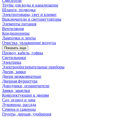
Смесители
Трубы для воды и канализации
Шланги, подводка
Электротовары, свет и климат
Выключатели и светорегуляторы
Элементы питания
Вентиляция
Кондиционеры
Лампочки и ленты
Очистка, увлажнение воздуха
Показать еще
Провод, кабель, гофры
Светильники
Электрика
Электрообогревательные приборы
Двери, замки
Двери межкомнатные
Дверная фурнитура
Доводчики, ограничители
Замки, защелки
Комплектующие к дверям
Сад, огород и дача
Луковицы, рассада
Семена и саженцы
Грунты, дренаж, удобрения