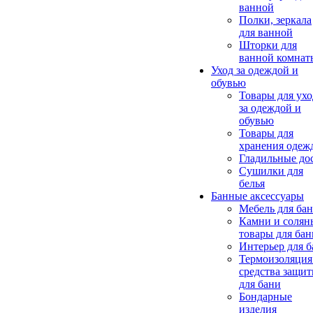
ванной
Полки, зеркала
для ванной
Шторки для
ванной комнат
Уход за одеждой и
обувью
Товары для ухо
за одеждой и
обувью
Товары для
хранения одеж
Гладильные до
Сушилки для
белья
Банные аксессуары
Мебель для ба
Камни и солян
товары для бан
Интерьер для 
Термоизоляция
средства защи
для бани
Бондарные
изделия