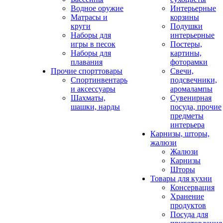
Водное оружие
Интерьерные
Матрасы и
корзины
круги
Подушки
Наборы для
интерьерные
игры в песок
Постеры,
Наборы для
картины,
плавания
фоторамки
Прочие спорттовары
Свечи,
Спортинвентарь
подсвечники,
и аксессуары
аромалампы
Шахматы,
Сувенирная
шашки, нарды
посуда, прочие
предметы
интерьера
Карнизы, шторы,
жалюзи
Жалюзи
Карнизы
Шторы
Товары для кухни
Консервация
Хранение
продуктов
Посуда для