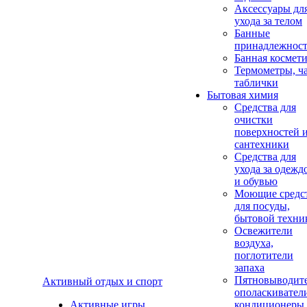
Аксеcсуары дл
ухода за телом
Банные
принадлежнос
Банная космет
Термометры, ч
таблички
Бытовая химия
Средства для
очистки
поверхностей 
сантехники
Средства для
ухода за одежд
и обувью
Моющие средс
для посуды,
бытовой техни
Освежители
воздуха,
поглотители
запаха
Пятновыводите
Активный отдых и спорт
ополаскивател
Активные игры
кондиционеры