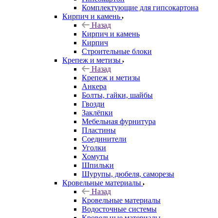
Комплектующие для гипсокартона
Кирпич и камень
Назад
Кирпич и камень
Кирпич
Строительные блоки
Крепеж и метизы
Назад
Крепеж и метизы
Анкера
Болты, гайки, шайбы
Гвозди
Заклёпки
Мебельная фурнитура
Пластины
Соединители
Уголки
Хомуты
Шпильки
Шурупы, дюбеля, саморезы
Кровельные материалы
Назад
Кровельные материалы
Водосточные системы
Кровельные материалы