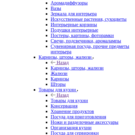
Аромадиффузоры
Вазы
Зеркала для интерьера
Искусственные растения, сухоцветы
Интерьерные корзины
Подушки интерьерные
Постеры, картины, фоторамки
Свечи, подсвечники, аромалампы
Сувенирная посуда, прочие предметы
интерьера
Карнизы, шторы, жалюзи
Назад
Карнизы, шторы, жалюзи
Жалюзи
Карнизы
Шторы
Товары для кухни
Назад
Товары для кухни
Консервация
Хранение продуктов
Посуда для приготовления
Ножи и разделочные аксессуары
Организация кухни
Посуда для сервировки