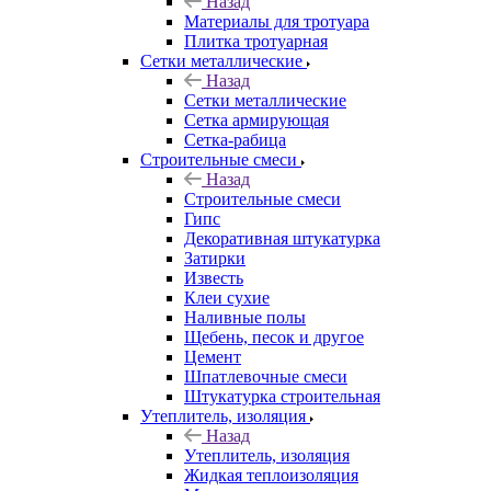
Назад
Материалы для тротуара
Плитка тротуарная
Сетки металлические
Назад
Сетки металлические
Сетка армирующая
Сетка-рабица
Строительные смеси
Назад
Строительные смеси
Гипс
Декоративная штукатурка
Затирки
Известь
Клеи сухие
Наливные полы
Щебень, песок и другое
Цемент
Шпатлевочные смеси
Штукатурка строительная
Утеплитель, изоляция
Назад
Утеплитель, изоляция
Жидкая теплоизоляция