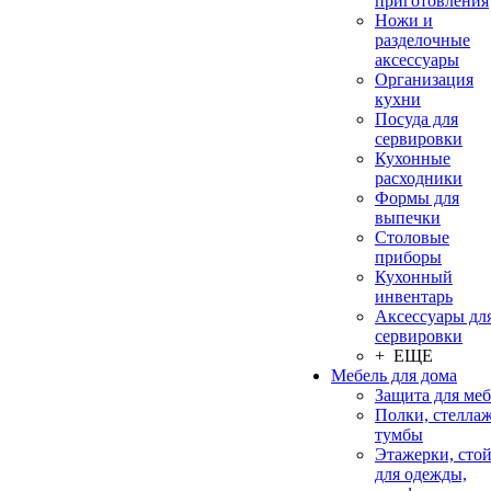
приготовления
Ножи и
разделочные
аксессуары
Организация
кухни
Посуда для
сервировки
Кухонные
расходники
Формы для
выпечки
Столовые
приборы
Кухонный
инвентарь
Аксессуары дл
сервировки
+ ЕЩЕ
Мебель для дома
Защита для ме
Полки, стеллаж
тумбы
Этажерки, сто
для одежды,