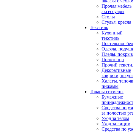
шкафы с чехло
Прочая мебель
аксессуары
Столы
Стулья, кресла
Текстиль
Кухонный
текстиль
Постельное бел
Одеяла, подуш
Пледы, покрыв
Полотенца
Прочий тексти
Декоративные
коврики, шкур
Халаты, тапочк
пижамы
Товары гигиены
Бумажные
принадлежнос
Средства по ух
за полостью рт
Уход за телом
Уход за лицом
Средства по ух