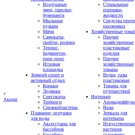
Воздушные
Стиральные
змеи, тарелки,
порошки,
бумеранги
жидкости
Мыльные
Средства прот
пузыри
насекомых
Мячи
Хозяйственные това
Самокаты,
Прочие
скейты, ролики
хозяйственные
Теннис,
пластиковые
бадминтон,
изделия
пинг-понг
Прочие
Игровая
хозяйственные
площадка
товары
Зимний спорт и
Ведра, тазы
активный отдых
пластиковые
Коньки
Товары для
Ледянки
путешествий
Снегокаты
Интерьер
Акции
Тюбинги
Аромадиффузо
Снежкобластеры
Вазы
Плавание, игрушки
Зеркала для
для воды
интерьера
Аксессуары для
Искусственны
бассейнов
растения,
Бассейны
сухоцветы