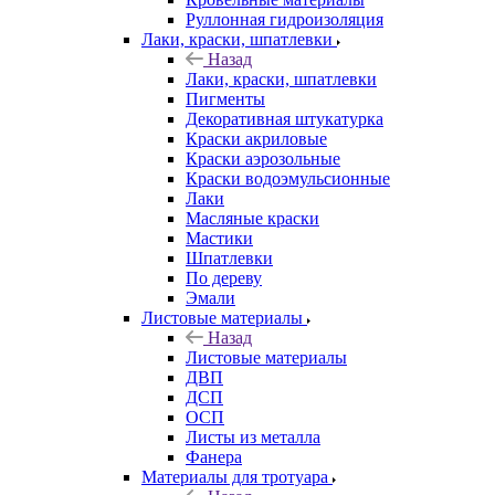
Руллонная гидроизоляция
Лаки, краски, шпатлевки
Назад
Лаки, краски, шпатлевки
Пигменты
Декоративная штукатурка
Краски акриловые
Краски аэрозольные
Краски водоэмульсионные
Лаки
Масляные краски
Мастики
Шпатлевки
По дереву
Эмали
Листовые материалы
Назад
Листовые материалы
ДВП
ДСП
ОСП
Листы из металла
Фанера
Материалы для тротуара