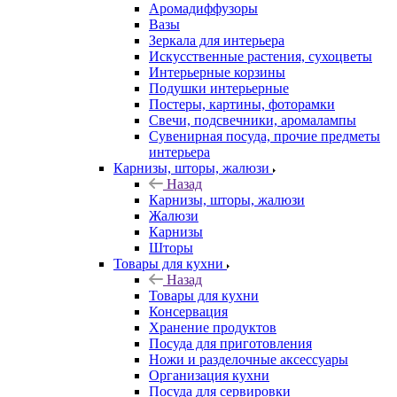
Аромадиффузоры
Вазы
Зеркала для интерьера
Искусственные растения, сухоцветы
Интерьерные корзины
Подушки интерьерные
Постеры, картины, фоторамки
Свечи, подсвечники, аромалампы
Сувенирная посуда, прочие предметы
интерьера
Карнизы, шторы, жалюзи
Назад
Карнизы, шторы, жалюзи
Жалюзи
Карнизы
Шторы
Товары для кухни
Назад
Товары для кухни
Консервация
Хранение продуктов
Посуда для приготовления
Ножи и разделочные аксессуары
Организация кухни
Посуда для сервировки