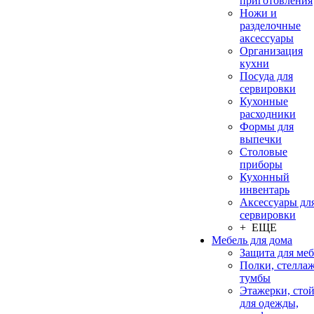
приготовления
Ножи и
разделочные
аксессуары
Организация
кухни
Посуда для
сервировки
Кухонные
расходники
Формы для
выпечки
Столовые
приборы
Кухонный
инвентарь
Аксессуары дл
сервировки
+ ЕЩЕ
Мебель для дома
Защита для ме
Полки, стеллаж
тумбы
Этажерки, сто
для одежды,