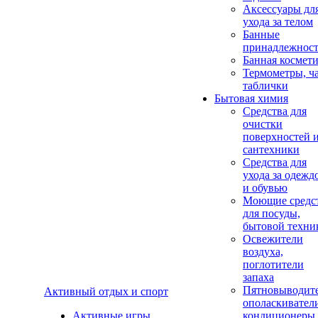
Аксеcсуары дл
ухода за телом
Банные
принадлежнос
Банная космет
Термометры, ч
таблички
Бытовая химия
Средства для
очистки
поверхностей 
сантехники
Средства для
ухода за одежд
и обувью
Моющие средс
для посуды,
бытовой техни
Освежители
воздуха,
поглотители
запаха
Пятновыводите
Активный отдых и спорт
ополаскивател
Активные игры
кондиционеры