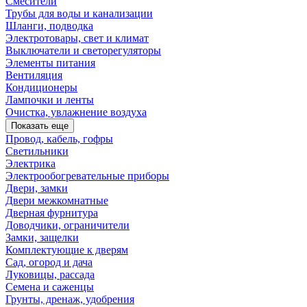
Смесители
Трубы для воды и канализации
Шланги, подводка
Электротовары, свет и климат
Выключатели и светорегуляторы
Элементы питания
Вентиляция
Кондиционеры
Лампочки и ленты
Очистка, увлажнение воздуха
Показать еще
Провод, кабель, гофры
Светильники
Электрика
Электрообогревательные приборы
Двери, замки
Двери межкомнатные
Дверная фурнитура
Доводчики, ограничители
Замки, защелки
Комплектующие к дверям
Сад, огород и дача
Луковицы, рассада
Семена и саженцы
Грунты, дренаж, удобрения