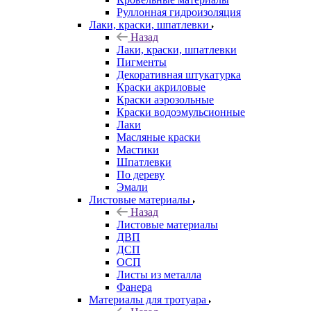
Руллонная гидроизоляция
Лаки, краски, шпатлевки
Назад
Лаки, краски, шпатлевки
Пигменты
Декоративная штукатурка
Краски акриловые
Краски аэрозольные
Краски водоэмульсионные
Лаки
Масляные краски
Мастики
Шпатлевки
По дереву
Эмали
Листовые материалы
Назад
Листовые материалы
ДВП
ДСП
ОСП
Листы из металла
Фанера
Материалы для тротуара