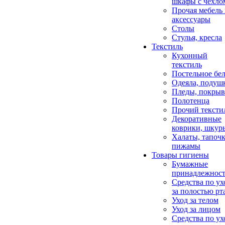
шкафы с чехло
Прочая мебель
аксессуары
Столы
Стулья, кресла
Текстиль
Кухонный
текстиль
Постельное бел
Одеяла, подуш
Пледы, покрыв
Полотенца
Прочий тексти
Декоративные
коврики, шкур
Халаты, тапочк
пижамы
Товары гигиены
Бумажные
принадлежнос
Средства по ух
за полостью рт
Уход за телом
Уход за лицом
Средства по ух