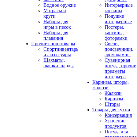
Водное оружие
Интерьерные
Матрасы и
корзины
круги
Подушки
Наборы для
интерьерные
игры в песок
Постеры,
Наборы для
картины,
плавания
фоторамки
Прочие спорттовары
Свечи,
Спортинвентарь
подсвечники,
и аксессуары
аромалампы
Шахматы,
Сувенирная
шашки, нарды
посуда, прочие
предметы
интерьера
Карнизы, шторы,
жалюзи
Жалюзи
Карнизы
Шторы
Товары для кухни
Консервация
Хранение
продуктов
Посуда для