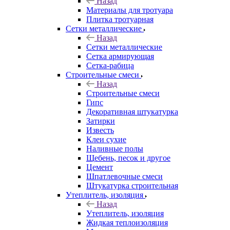
Назад
Материалы для тротуара
Плитка тротуарная
Сетки металлические
Назад
Сетки металлические
Сетка армирующая
Сетка-рабица
Строительные смеси
Назад
Строительные смеси
Гипс
Декоративная штукатурка
Затирки
Известь
Клеи сухие
Наливные полы
Щебень, песок и другое
Цемент
Шпатлевочные смеси
Штукатурка строительная
Утеплитель, изоляция
Назад
Утеплитель, изоляция
Жидкая теплоизоляция