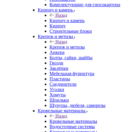
Комплектующие для гипсокартона
Кирпич и камень
Назад
Кирпич и камень
Кирпич
Строительные блоки
Крепеж и метизы
Назад
Крепеж и метизы
Анкера
Болты, гайки, шайбы
Гвозди
Заклёпки
Мебельная фурнитура
Пластины
Соединители
Уголки
Хомуты
Шпильки
Шурупы, дюбеля, саморезы
Кровельные материалы
Назад
Кровельные материалы
Водосточные системы
Кровельные материалы