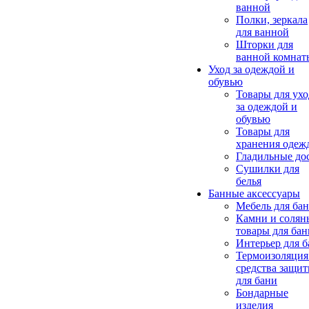
ванной
Полки, зеркала
для ванной
Шторки для
ванной комнат
Уход за одеждой и
обувью
Товары для ухо
за одеждой и
обувью
Товары для
хранения одеж
Гладильные до
Сушилки для
белья
Банные аксессуары
Мебель для ба
Камни и солян
товары для бан
Интерьер для 
Термоизоляция
средства защи
для бани
Бондарные
изделия