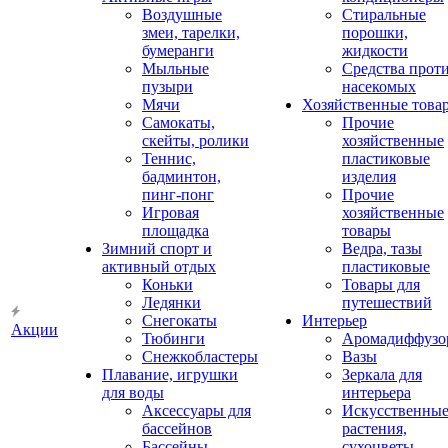
Воздушные
Стиральные
змеи, тарелки,
порошки,
бумеранги
жидкости
Мыльные
Средства прот
пузыри
насекомых
Мячи
Хозяйственные това
Самокаты,
Прочие
скейты, ролики
хозяйственные
Теннис,
пластиковые
бадминтон,
изделия
пинг-понг
Прочие
Игровая
хозяйственные
площадка
товары
Зимний спорт и
Ведра, тазы
активный отдых
пластиковые
Коньки
Товары для
Ледянки
путешествий
Снегокаты
Интерьер
Акции
Тюбинги
Аромадиффузо
Снежкобластеры
Вазы
Плавание, игрушки
Зеркала для
для воды
интерьера
Аксессуары для
Искусственны
бассейнов
растения,
Бассейны
сухоцветы