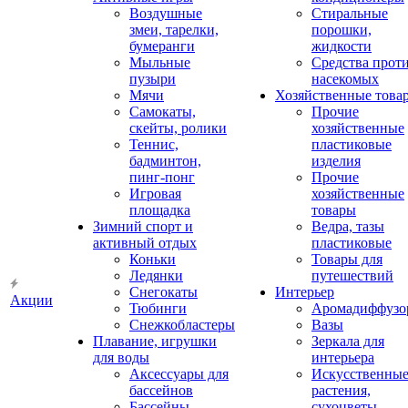
Воздушные
Стиральные
змеи, тарелки,
порошки,
бумеранги
жидкости
Мыльные
Средства прот
пузыри
насекомых
Мячи
Хозяйственные това
Самокаты,
Прочие
скейты, ролики
хозяйственные
Теннис,
пластиковые
бадминтон,
изделия
пинг-понг
Прочие
Игровая
хозяйственные
площадка
товары
Зимний спорт и
Ведра, тазы
активный отдых
пластиковые
Коньки
Товары для
Ледянки
путешествий
Снегокаты
Интерьер
Акции
Тюбинги
Аромадиффузо
Снежкобластеры
Вазы
Плавание, игрушки
Зеркала для
для воды
интерьера
Аксессуары для
Искусственны
бассейнов
растения,
Бассейны
сухоцветы