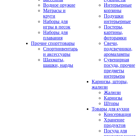
Водное оружие
Интерьерные
Матрасы и
корзины
круги
Подушки
Наборы для
интерьерные
игры в песок
Постеры,
Наборы для
картины,
плавания
фоторамки
Прочие спорттовары
Свечи,
Спортинвентарь
подсвечники,
и аксессуары
аромалампы
Шахматы,
Сувенирная
шашки, нарды
посуда, прочие
предметы
интерьера
Карнизы, шторы,
жалюзи
Жалюзи
Карнизы
Шторы
Товары для кухни
Консервация
Хранение
продуктов
Посуда для