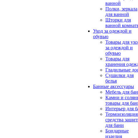
ванной
Полки, зеркала
для ванной
Шторки для
ванной комнат
Уход за одеждой и
обувью
Товары для ухо
за одеждой и
обувью
Товары для
хранения одеж
Гладильные до
Сушилки для
белья
Банные аксессуары
Мебель для ба
Камни и солян
товары для бан
Интерьер для 
Термоизоляция
средства защи
для бани
Бондарные
изделия