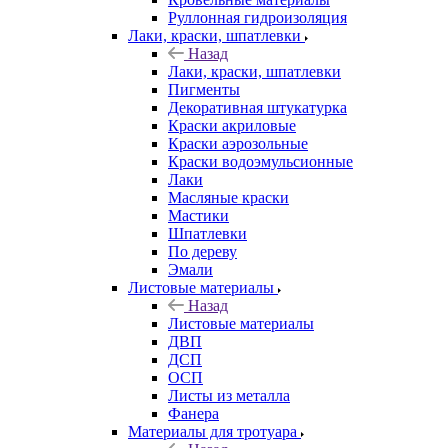
Руллонная гидроизоляция
Лаки, краски, шпатлевки
Назад
Лаки, краски, шпатлевки
Пигменты
Декоративная штукатурка
Краски акриловые
Краски аэрозольные
Краски водоэмульсионные
Лаки
Масляные краски
Мастики
Шпатлевки
По дереву
Эмали
Листовые материалы
Назад
Листовые материалы
ДВП
ДСП
ОСП
Листы из металла
Фанера
Материалы для тротуара