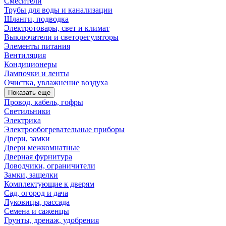
Смесители
Трубы для воды и канализации
Шланги, подводка
Электротовары, свет и климат
Выключатели и светорегуляторы
Элементы питания
Вентиляция
Кондиционеры
Лампочки и ленты
Очистка, увлажнение воздуха
Показать еще
Провод, кабель, гофры
Светильники
Электрика
Электрообогревательные приборы
Двери, замки
Двери межкомнатные
Дверная фурнитура
Доводчики, ограничители
Замки, защелки
Комплектующие к дверям
Сад, огород и дача
Луковицы, рассада
Семена и саженцы
Грунты, дренаж, удобрения