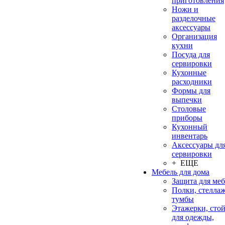
приготовления
Ножи и
разделочные
аксессуары
Организация
кухни
Посуда для
сервировки
Кухонные
расходники
Формы для
выпечки
Столовые
приборы
Кухонный
инвентарь
Аксессуары дл
сервировки
+ ЕЩЕ
Мебель для дома
Защита для ме
Полки, стеллаж
тумбы
Этажерки, сто
для одежды,