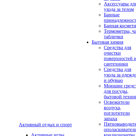
Аксеcсуары дл
ухода за телом
Банные
принадлежнос
Банная космет
Термометры, ч
таблички
Бытовая химия
Средства для
очистки
поверхностей 
сантехники
Средства для
ухода за одежд
и обувью
Моющие средс
для посуды,
бытовой техни
Освежители
воздуха,
поглотители
запаха
Пятновыводите
Активный отдых и спорт
ополаскивател
Активные игры
кондиционеры