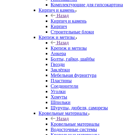
Комплектующие для гипсокартона
Кирпич и камень
Назад
Кирпич и камень
Кирпич
Строительные блоки
Крепеж и метизы
Назад
Крепеж и метизы
Анкера
Болты, гайки, шайбы
Гвозди
Заклёпки
Мебельная фурнитура
Пластины
Соединители
Уголки
Хомуты
Шпильки
Шурупы, дюбеля, саморезы
Кровельные материалы
Назад
Кровельные материалы
Водосточные системы
Кровельные материалы