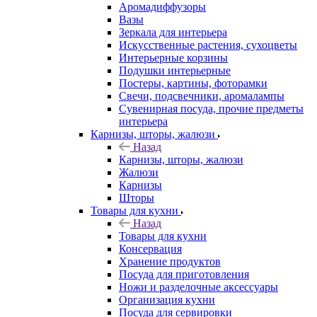
Аромадиффузоры
Вазы
Зеркала для интерьера
Искусственные растения, сухоцветы
Интерьерные корзины
Подушки интерьерные
Постеры, картины, фоторамки
Свечи, подсвечники, аромалампы
Сувенирная посуда, прочие предметы
интерьера
Карнизы, шторы, жалюзи
Назад
Карнизы, шторы, жалюзи
Жалюзи
Карнизы
Шторы
Товары для кухни
Назад
Товары для кухни
Консервация
Хранение продуктов
Посуда для приготовления
Ножи и разделочные аксессуары
Организация кухни
Посуда для сервировки