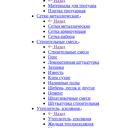
Назад
Материалы для тротуара
Плитка тротуарная
Сетки металлические
Назад
Сетки металлические
Сетка армирующая
Сетка-рабица
Строительные смеси
Назад
Строительные смеси
Гипс
Декоративная штукатурка
Затирки
Известь
Клеи сухие
Наливные полы
Щебень, песок и другое
Цемент
Шпатлевочные смеси
Штукатурка строительная
Утеплитель, изоляция
Назад
Утеплитель, изоляция
Жидкая теплоизоляция