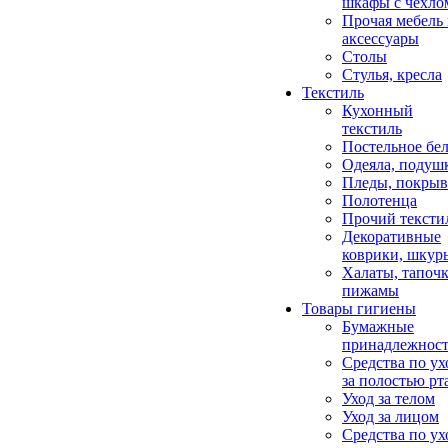
шкафы с чехло
Прочая мебель
аксессуары
Столы
Стулья, кресла
Текстиль
Кухонный
текстиль
Постельное бел
Одеяла, подуш
Пледы, покрыв
Полотенца
Прочий тексти
Декоративные
коврики, шкур
Халаты, тапочк
пижамы
Товары гигиены
Бумажные
принадлежнос
Средства по ух
за полостью рт
Уход за телом
Уход за лицом
Средства по ух