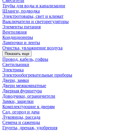
Смесители
Трубы для воды и канализации
Шланги, подводка
Электротовары, свет и климат
Выключатели и светорегуляторы
Элементы питания
Вентиляция
Кондиционеры
Лампочки и ленты
Очистка, увлажнение воздуха
Показать еще
Провод, кабель, гофры
Светильники
Электрика
Электрообогревательные приборы
Двери, замки
Двери межкомнатные
Дверная фурнитура
Доводчики, ограничители
Замки, защелки
Комплектующие к дверям
Сад, огород и дача
Луковицы, рассада
Семена и саженцы
Грунты, дренаж, удобрения