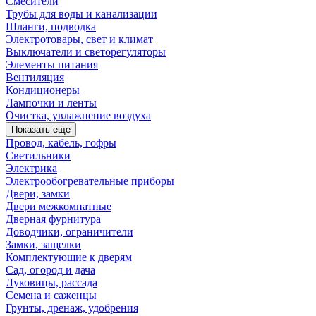
Смесители
Трубы для воды и канализации
Шланги, подводка
Электротовары, свет и климат
Выключатели и светорегуляторы
Элементы питания
Вентиляция
Кондиционеры
Лампочки и ленты
Очистка, увлажнение воздуха
Показать еще
Провод, кабель, гофры
Светильники
Электрика
Электрообогревательные приборы
Двери, замки
Двери межкомнатные
Дверная фурнитура
Доводчики, ограничители
Замки, защелки
Комплектующие к дверям
Сад, огород и дача
Луковицы, рассада
Семена и саженцы
Грунты, дренаж, удобрения