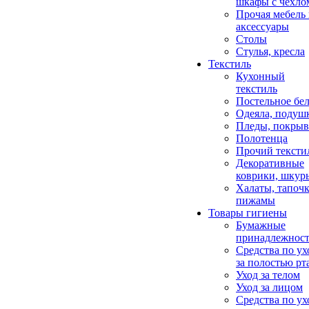
шкафы с чехло
Прочая мебель
аксессуары
Столы
Стулья, кресла
Текстиль
Кухонный
текстиль
Постельное бел
Одеяла, подуш
Пледы, покрыв
Полотенца
Прочий тексти
Декоративные
коврики, шкур
Халаты, тапочк
пижамы
Товары гигиены
Бумажные
принадлежнос
Средства по ух
за полостью рт
Уход за телом
Уход за лицом
Средства по ух