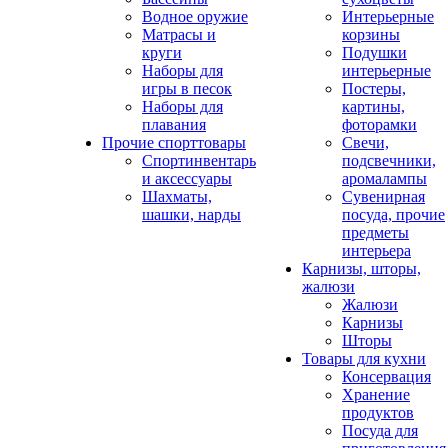
Водное оружие
Интерьерные
Матрасы и
корзины
круги
Подушки
Наборы для
интерьерные
игры в песок
Постеры,
Наборы для
картины,
плавания
фоторамки
Прочие спорттовары
Свечи,
Спортинвентарь
подсвечники,
и аксессуары
аромалампы
Шахматы,
Сувенирная
шашки, нарды
посуда, прочие
предметы
интерьера
Карнизы, шторы,
жалюзи
Жалюзи
Карнизы
Шторы
Товары для кухни
Консервация
Хранение
продуктов
Посуда для