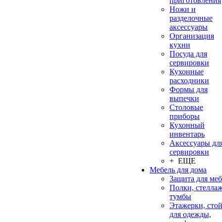
приготовления
Ножи и
разделочные
аксессуары
Организация
кухни
Посуда для
сервировки
Кухонные
расходники
Формы для
выпечки
Столовые
приборы
Кухонный
инвентарь
Аксессуары дл
сервировки
+ ЕЩЕ
Мебель для дома
Защита для ме
Полки, стеллаж
тумбы
Этажерки, сто
для одежды,