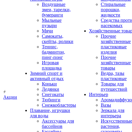
Воздушные
Стиральные
змеи, тарелки,
порошки,
бумеранги
жидкости
Мыльные
Средства прот
пузыри
насекомых
Мячи
Хозяйственные това
Самокаты,
Прочие
скейты, ролики
хозяйственные
Теннис,
пластиковые
бадминтон,
изделия
пинг-понг
Прочие
Игровая
хозяйственные
площадка
товары
Зимний спорт и
Ведра, тазы
активный отдых
пластиковые
Коньки
Товары для
Ледянки
путешествий
Снегокаты
Интерьер
Акции
Тюбинги
Аромадиффузо
Снежкобластеры
Вазы
Плавание, игрушки
Зеркала для
для воды
интерьера
Аксессуары для
Искусственны
бассейнов
растения,
Бассейны
сухоцветы