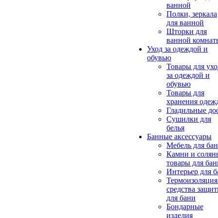
ванной
Полки, зеркала
для ванной
Шторки для
ванной комнат
Уход за одеждой и
обувью
Товары для ухо
за одеждой и
обувью
Товары для
хранения одеж
Гладильные до
Сушилки для
белья
Банные аксессуары
Мебель для ба
Камни и солян
товары для бан
Интерьер для 
Термоизоляция
средства защи
для бани
Бондарные
изделия