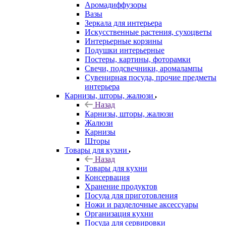
Аромадиффузоры
Вазы
Зеркала для интерьера
Искусственные растения, сухоцветы
Интерьерные корзины
Подушки интерьерные
Постеры, картины, фоторамки
Свечи, подсвечники, аромалампы
Сувенирная посуда, прочие предметы
интерьера
Карнизы, шторы, жалюзи
Назад
Карнизы, шторы, жалюзи
Жалюзи
Карнизы
Шторы
Товары для кухни
Назад
Товары для кухни
Консервация
Хранение продуктов
Посуда для приготовления
Ножи и разделочные аксессуары
Организация кухни
Посуда для сервировки