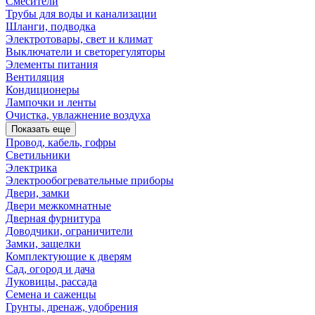
Смесители
Трубы для воды и канализации
Шланги, подводка
Электротовары, свет и климат
Выключатели и светорегуляторы
Элементы питания
Вентиляция
Кондиционеры
Лампочки и ленты
Очистка, увлажнение воздуха
Показать еще
Провод, кабель, гофры
Светильники
Электрика
Электрообогревательные приборы
Двери, замки
Двери межкомнатные
Дверная фурнитура
Доводчики, ограничители
Замки, защелки
Комплектующие к дверям
Сад, огород и дача
Луковицы, рассада
Семена и саженцы
Грунты, дренаж, удобрения