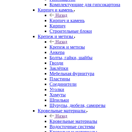
Комплектующие для гипсокартона
Кирпич и камень
Назад
Кирпич и камень
Кирпич
Строительные блоки
Крепеж и метизы
Назад
Крепеж и метизы
Анкера
Болты, гайки, шайбы
Гвозди
Заклёпки
Мебельная фурнитура
Пластины
Соединители
Уголки
Хомуты
Шпильки
Шурупы, дюбеля, саморезы
Кровельные материалы
Назад
Кровельные материалы
Водосточные системы
Кровельные материалы