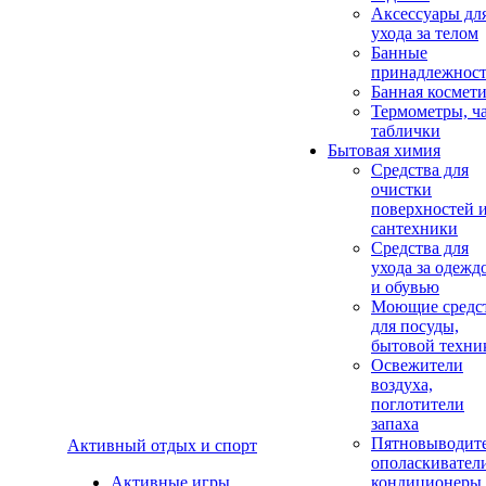
Аксеcсуары дл
ухода за телом
Банные
принадлежнос
Банная космет
Термометры, ч
таблички
Бытовая химия
Средства для
очистки
поверхностей 
сантехники
Средства для
ухода за одежд
и обувью
Моющие средс
для посуды,
бытовой техни
Освежители
воздуха,
поглотители
запаха
Пятновыводите
Активный отдых и спорт
ополаскивател
Активные игры
кондиционеры