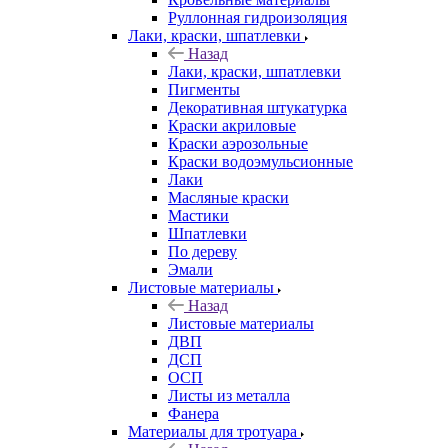
Руллонная гидроизоляция
Лаки, краски, шпатлевки
Назад
Лаки, краски, шпатлевки
Пигменты
Декоративная штукатурка
Краски акриловые
Краски аэрозольные
Краски водоэмульсионные
Лаки
Масляные краски
Мастики
Шпатлевки
По дереву
Эмали
Листовые материалы
Назад
Листовые материалы
ДВП
ДСП
ОСП
Листы из металла
Фанера
Материалы для тротуара