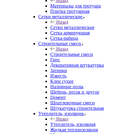
Назад
Материалы для тротуара
Плитка тротуарная
Сетки металлические
Назад
Сетки металлические
Сетка армирующая
Сетка-рабица
Строительные смеси
Назад
Строительные смеси
Гипс
Декоративная штукатурка
Затирки
Известь
Клеи сухие
Наливные полы
Щебень, песок и другое
Цемент
Шпатлевочные смеси
Штукатурка строительная
Утеплитель, изоляция
Назад
Утеплитель, изоляция
Жидкая теплоизоляция