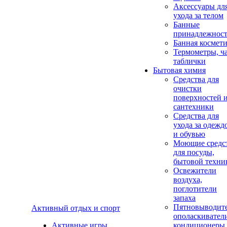
Аксеcсуары дл
ухода за телом
Банные
принадлежнос
Банная космет
Термометры, ч
таблички
Бытовая химия
Средства для
очистки
поверхностей 
сантехники
Средства для
ухода за одежд
и обувью
Моющие средс
для посуды,
бытовой техни
Освежители
воздуха,
поглотители
запаха
Пятновыводите
Активный отдых и спорт
ополаскивател
Активные игры
кондиционеры