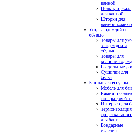
ванной
Полки, зеркала
для ванной
Шторки для
ванной комнат
Уход за одеждой и
обувью
Товары для ухо
за одеждой и
обувью
Товары для
хранения одеж
Гладильные до
Сушилки для
белья
Банные аксессуары
Мебель для ба
Камни и солян
товары для бан
Интерьер для 
Термоизоляция
средства защи
для бани
Бондарные
изделия