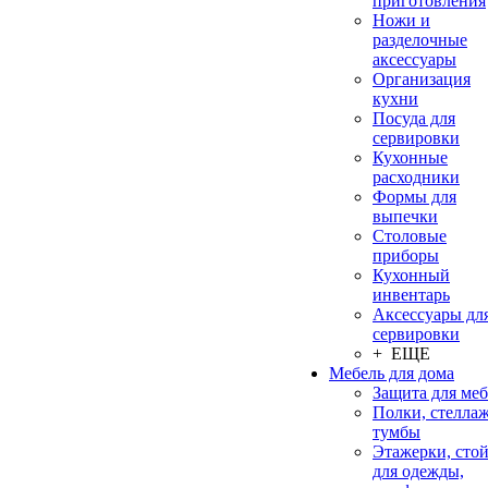
приготовления
Ножи и
разделочные
аксессуары
Организация
кухни
Посуда для
сервировки
Кухонные
расходники
Формы для
выпечки
Столовые
приборы
Кухонный
инвентарь
Аксессуары дл
сервировки
+ ЕЩЕ
Мебель для дома
Защита для ме
Полки, стеллаж
тумбы
Этажерки, сто
для одежды,