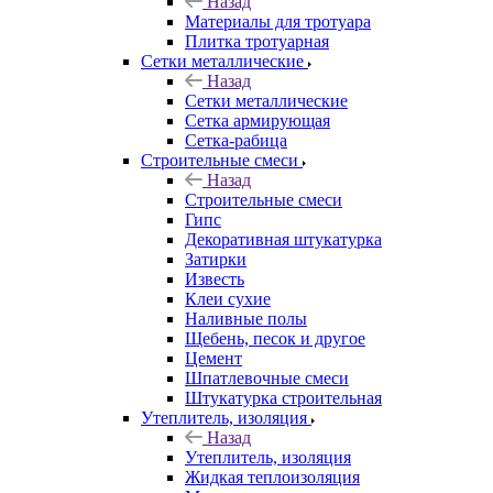
Назад
Материалы для тротуара
Плитка тротуарная
Сетки металлические
Назад
Сетки металлические
Сетка армирующая
Сетка-рабица
Строительные смеси
Назад
Строительные смеси
Гипс
Декоративная штукатурка
Затирки
Известь
Клеи сухие
Наливные полы
Щебень, песок и другое
Цемент
Шпатлевочные смеси
Штукатурка строительная
Утеплитель, изоляция
Назад
Утеплитель, изоляция
Жидкая теплоизоляция