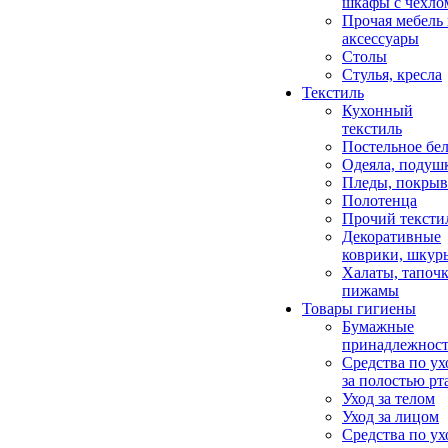
шкафы с чехло
Прочая мебель
аксессуары
Столы
Стулья, кресла
Текстиль
Кухонный
текстиль
Постельное бел
Одеяла, подуш
Пледы, покрыв
Полотенца
Прочий тексти
Декоративные
коврики, шкур
Халаты, тапочк
пижамы
Товары гигиены
Бумажные
принадлежнос
Средства по ух
за полостью рт
Уход за телом
Уход за лицом
Средства по ух