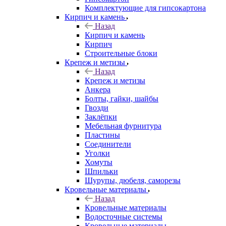
Комплектующие для гипсокартона
Кирпич и камень
Назад
Кирпич и камень
Кирпич
Строительные блоки
Крепеж и метизы
Назад
Крепеж и метизы
Анкера
Болты, гайки, шайбы
Гвозди
Заклёпки
Мебельная фурнитура
Пластины
Соединители
Уголки
Хомуты
Шпильки
Шурупы, дюбеля, саморезы
Кровельные материалы
Назад
Кровельные материалы
Водосточные системы
Кровельные материалы