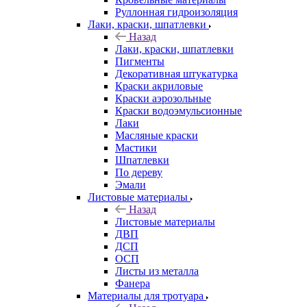
Руллонная гидроизоляция
Лаки, краски, шпатлевки
Назад
Лаки, краски, шпатлевки
Пигменты
Декоративная штукатурка
Краски акриловые
Краски аэрозольные
Краски водоэмульсионные
Лаки
Масляные краски
Мастики
Шпатлевки
По дереву
Эмали
Листовые материалы
Назад
Листовые материалы
ДВП
ДСП
ОСП
Листы из металла
Фанера
Материалы для тротуара