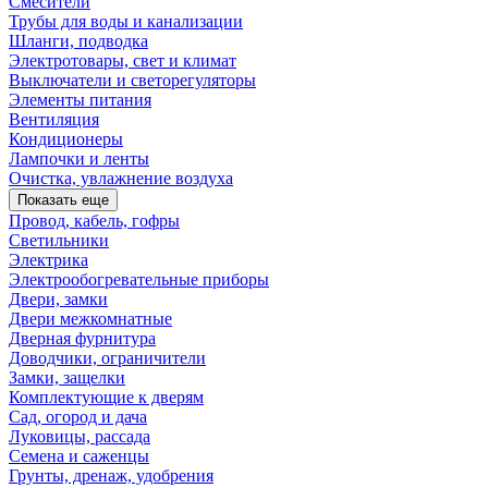
Смесители
Трубы для воды и канализации
Шланги, подводка
Электротовары, свет и климат
Выключатели и светорегуляторы
Элементы питания
Вентиляция
Кондиционеры
Лампочки и ленты
Очистка, увлажнение воздуха
Показать еще
Провод, кабель, гофры
Светильники
Электрика
Электрообогревательные приборы
Двери, замки
Двери межкомнатные
Дверная фурнитура
Доводчики, ограничители
Замки, защелки
Комплектующие к дверям
Сад, огород и дача
Луковицы, рассада
Семена и саженцы
Грунты, дренаж, удобрения