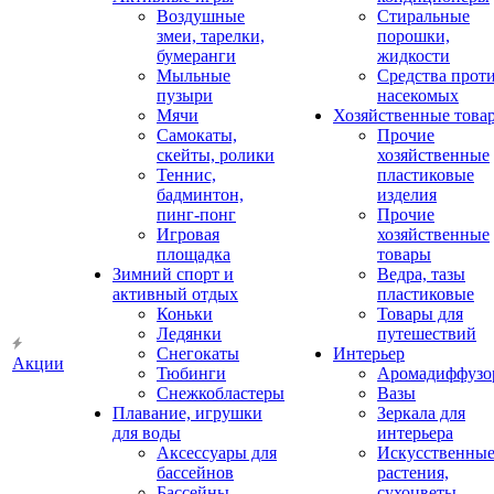
Воздушные
Стиральные
змеи, тарелки,
порошки,
бумеранги
жидкости
Мыльные
Средства прот
пузыри
насекомых
Мячи
Хозяйственные това
Самокаты,
Прочие
скейты, ролики
хозяйственные
Теннис,
пластиковые
бадминтон,
изделия
пинг-понг
Прочие
Игровая
хозяйственные
площадка
товары
Зимний спорт и
Ведра, тазы
активный отдых
пластиковые
Коньки
Товары для
Ледянки
путешествий
Снегокаты
Интерьер
Акции
Тюбинги
Аромадиффузо
Снежкобластеры
Вазы
Плавание, игрушки
Зеркала для
для воды
интерьера
Аксессуары для
Искусственны
бассейнов
растения,
Бассейны
сухоцветы