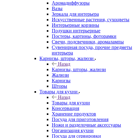
Аромадиффузоры
Вазы
Зеркала для интерьера
Искусственные растения, сухоцветы
Интерьерные корзины
Подушки интерьерные
Постеры, картины, фоторамки
Свечи, подсвечники, аромалампы
Сувенирная посуда, прочие предметы
интерьера
Карнизы, шторы, жалюзи
Назад
Карнизы, шторы, жалюзи
Жалюзи
Карнизы
Шторы
Товары для кухни
Назад
Товары для кухни
Консервация
Хранение продуктов
Посуда для приготовления
Ножи и разделочные аксессуары
Организация кухни
Посуда для сервировки