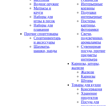
Водное оружие
Интерьерные
Матрасы и
корзины
круги
Подушки
Наборы для
интерьерные
игры в песок
Постеры,
Наборы для
картины,
плавания
фоторамки
Прочие спорттовары
Свечи,
Спортинвентарь
подсвечники,
и аксессуары
аромалампы
Шахматы,
Сувенирная
шашки, нарды
посуда, прочие
предметы
интерьера
Карнизы, шторы,
жалюзи
Жалюзи
Карнизы
Шторы
Товары для кухни
Консервация
Хранение
продуктов
Посуда для