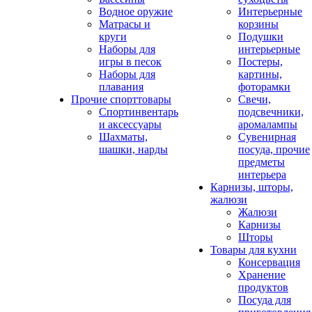
Водное оружие
Интерьерные
Матрасы и
корзины
круги
Подушки
Наборы для
интерьерные
игры в песок
Постеры,
Наборы для
картины,
плавания
фоторамки
Прочие спорттовары
Свечи,
Спортинвентарь
подсвечники,
и аксессуары
аромалампы
Шахматы,
Сувенирная
шашки, нарды
посуда, прочие
предметы
интерьера
Карнизы, шторы,
жалюзи
Жалюзи
Карнизы
Шторы
Товары для кухни
Консервация
Хранение
продуктов
Посуда для