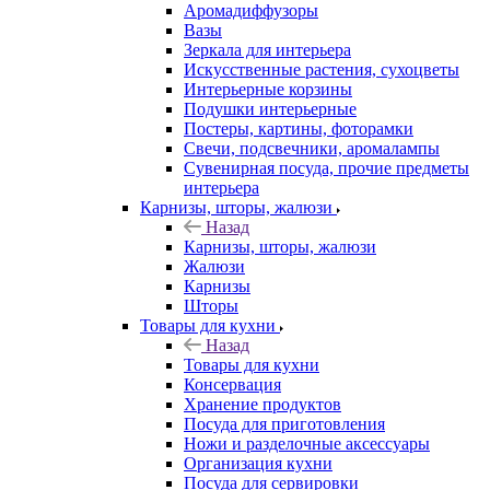
Аромадиффузоры
Вазы
Зеркала для интерьера
Искусственные растения, сухоцветы
Интерьерные корзины
Подушки интерьерные
Постеры, картины, фоторамки
Свечи, подсвечники, аромалампы
Сувенирная посуда, прочие предметы
интерьера
Карнизы, шторы, жалюзи
Назад
Карнизы, шторы, жалюзи
Жалюзи
Карнизы
Шторы
Товары для кухни
Назад
Товары для кухни
Консервация
Хранение продуктов
Посуда для приготовления
Ножи и разделочные аксессуары
Организация кухни
Посуда для сервировки