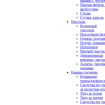
шкафы с чехло
Прочая мебель
аксессуары
Столы
Стулья, кресла
Текстиль
Кухонный
текстиль
Постельное бел
Одеяла, подуш
Пледы, покрыв
Полотенца
Прочий тексти
Декоративные
коврики, шкур
Халаты, тапочк
пижамы
Товары гигиены
Бумажные
принадлежнос
Средства по ух
за полостью рт
Уход за телом
Уход за лицом
Средства по ух