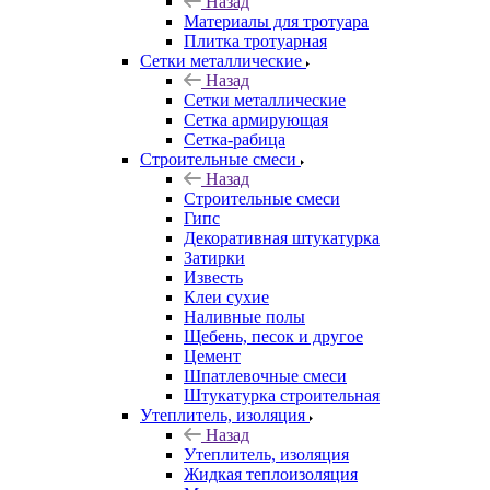
Назад
Материалы для тротуара
Плитка тротуарная
Сетки металлические
Назад
Сетки металлические
Сетка армирующая
Сетка-рабица
Строительные смеси
Назад
Строительные смеси
Гипс
Декоративная штукатурка
Затирки
Известь
Клеи сухие
Наливные полы
Щебень, песок и другое
Цемент
Шпатлевочные смеси
Штукатурка строительная
Утеплитель, изоляция
Назад
Утеплитель, изоляция
Жидкая теплоизоляция