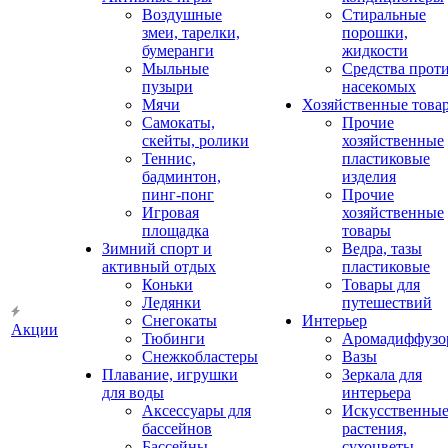
Воздушные
Стиральные
змеи, тарелки,
порошки,
бумеранги
жидкости
Мыльные
Средства прот
пузыри
насекомых
Мячи
Хозяйственные това
Самокаты,
Прочие
скейты, ролики
хозяйственные
Теннис,
пластиковые
бадминтон,
изделия
пинг-понг
Прочие
Игровая
хозяйственные
площадка
товары
Зимний спорт и
Ведра, тазы
активный отдых
пластиковые
Коньки
Товары для
Ледянки
путешествий
Снегокаты
Интерьер
Акции
Тюбинги
Аромадиффузо
Снежкобластеры
Вазы
Плавание, игрушки
Зеркала для
для воды
интерьера
Аксессуары для
Искусственны
бассейнов
растения,
Бассейны
сухоцветы