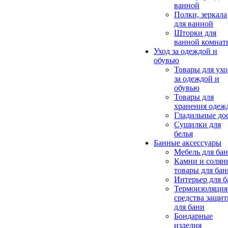
ванной
Полки, зеркала
для ванной
Шторки для
ванной комнат
Уход за одеждой и
обувью
Товары для ухо
за одеждой и
обувью
Товары для
хранения одеж
Гладильные до
Сушилки для
белья
Банные аксессуары
Мебель для ба
Камни и солян
товары для бан
Интерьер для 
Термоизоляция
средства защи
для бани
Бондарные
изделия