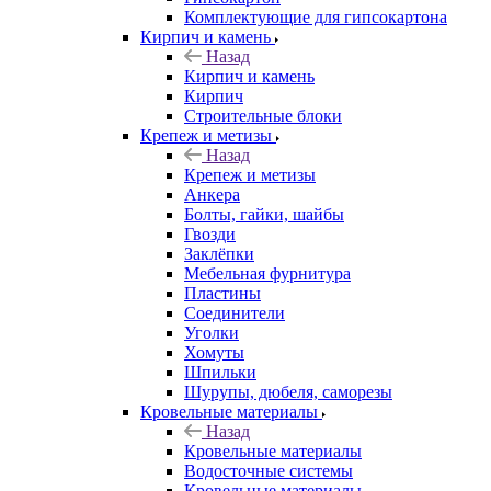
Комплектующие для гипсокартона
Кирпич и камень
Назад
Кирпич и камень
Кирпич
Строительные блоки
Крепеж и метизы
Назад
Крепеж и метизы
Анкера
Болты, гайки, шайбы
Гвозди
Заклёпки
Мебельная фурнитура
Пластины
Соединители
Уголки
Хомуты
Шпильки
Шурупы, дюбеля, саморезы
Кровельные материалы
Назад
Кровельные материалы
Водосточные системы
Кровельные материалы