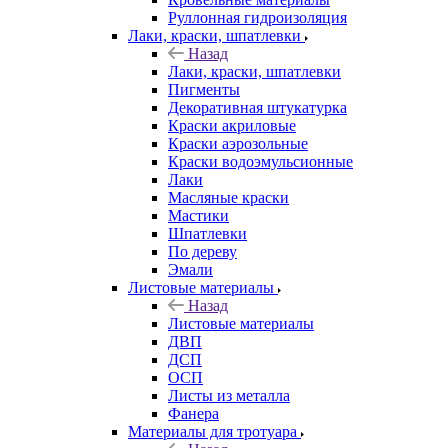
Руллонная гидроизоляция
Лаки, краски, шпатлевки
Назад
Лаки, краски, шпатлевки
Пигменты
Декоративная штукатурка
Краски акриловые
Краски аэрозольные
Краски водоэмульсионные
Лаки
Масляные краски
Мастики
Шпатлевки
По дереву
Эмали
Листовые материалы
Назад
Листовые материалы
ДВП
ДСП
ОСП
Листы из металла
Фанера
Материалы для тротуара