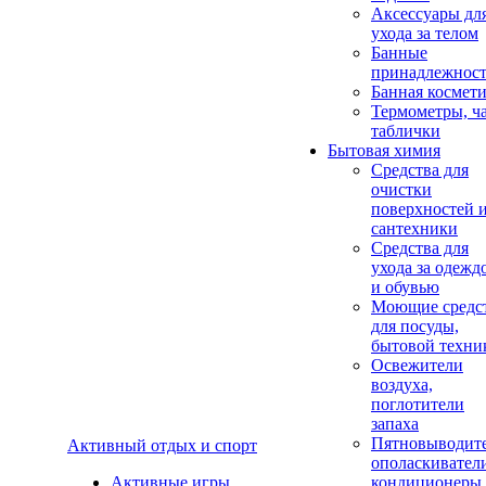
Аксеcсуары дл
ухода за телом
Банные
принадлежнос
Банная космет
Термометры, ч
таблички
Бытовая химия
Средства для
очистки
поверхностей 
сантехники
Средства для
ухода за одежд
и обувью
Моющие средс
для посуды,
бытовой техни
Освежители
воздуха,
поглотители
запаха
Пятновыводите
Активный отдых и спорт
ополаскивател
Активные игры
кондиционеры