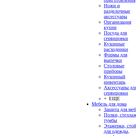
приготовления
Ножи и
разделочные
аксессуары
Организация
кухни
Посуда для
сервировки
Кухонные
расходники
Формы для
выпечки
Столовые
приборы
Кухонный
инвентарь
Аксессуары дл
сервировки
+ ЕЩЕ
Мебель для дома
Защита для ме
Полки, стеллаж
тумбы
Этажерки, сто
для одежды,