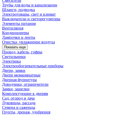
Смесители
Трубы для воды и канализации
Шланги, подводка
Электротовары, свет и климат
Выключатели и светорегуляторы
Элементы питания
Вентиляция
Кондиционеры
Лампочки и ленты
Очистка, увлажнение воздуха
Показать еще
Провод, кабель, гофры
Светильники
Электрика
Электрообогревательные приборы
Двери, замки
Двери межкомнатные
Дверная фурнитура
Доводчики, ограничители
Замки, защелки
Комплектующие к дверям
Сад, огород и дача
Луковицы, рассада
Семена и саженцы
Грунты, дренаж, удобрения