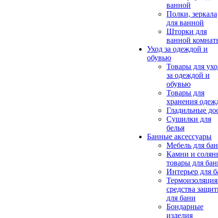
ванной
Полки, зеркала
для ванной
Шторки для
ванной комнат
Уход за одеждой и
обувью
Товары для ухо
за одеждой и
обувью
Товары для
хранения одеж
Гладильные до
Сушилки для
белья
Банные аксессуары
Мебель для ба
Камни и солян
товары для бан
Интерьер для 
Термоизоляция
средства защи
для бани
Бондарные
изделия