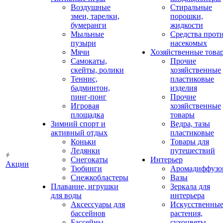
Воздушные
Стиральные
змеи, тарелки,
порошки,
бумеранги
жидкости
Мыльные
Средства прот
пузыри
насекомых
Мячи
Хозяйственные това
Самокаты,
Прочие
скейты, ролики
хозяйственные
Теннис,
пластиковые
бадминтон,
изделия
пинг-понг
Прочие
Игровая
хозяйственные
площадка
товары
Зимний спорт и
Ведра, тазы
активный отдых
пластиковые
Коньки
Товары для
Ледянки
путешествий
Снегокаты
Интерьер
Акции
Тюбинги
Аромадиффузо
Снежкобластеры
Вазы
Плавание, игрушки
Зеркала для
для воды
интерьера
Аксессуары для
Искусственны
бассейнов
растения,
Бассейны
сухоцветы