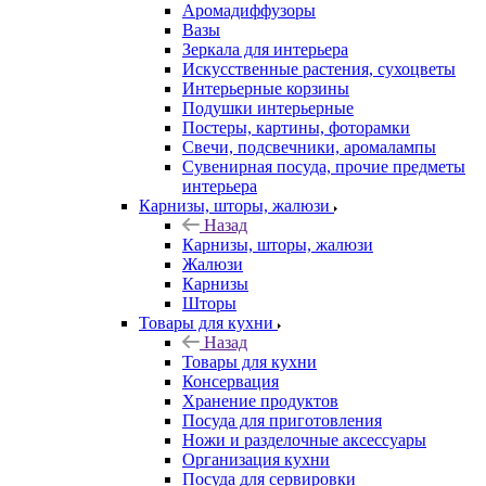
Аромадиффузоры
Вазы
Зеркала для интерьера
Искусственные растения, сухоцветы
Интерьерные корзины
Подушки интерьерные
Постеры, картины, фоторамки
Свечи, подсвечники, аромалампы
Сувенирная посуда, прочие предметы
интерьера
Карнизы, шторы, жалюзи
Назад
Карнизы, шторы, жалюзи
Жалюзи
Карнизы
Шторы
Товары для кухни
Назад
Товары для кухни
Консервация
Хранение продуктов
Посуда для приготовления
Ножи и разделочные аксессуары
Организация кухни
Посуда для сервировки