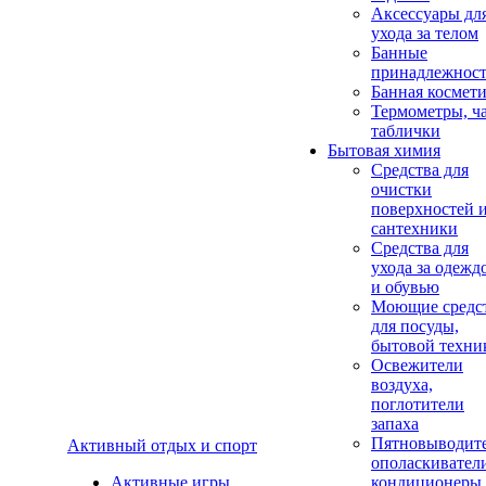
Аксеcсуары дл
ухода за телом
Банные
принадлежнос
Банная космет
Термометры, ч
таблички
Бытовая химия
Средства для
очистки
поверхностей 
сантехники
Средства для
ухода за одежд
и обувью
Моющие средс
для посуды,
бытовой техни
Освежители
воздуха,
поглотители
запаха
Пятновыводите
Активный отдых и спорт
ополаскивател
Активные игры
кондиционеры