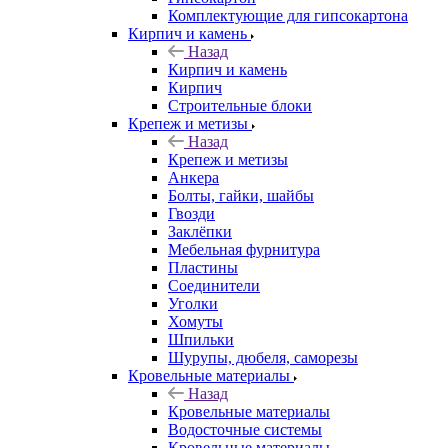
Комплектующие для гипсокартона
Кирпич и камень
Назад
Кирпич и камень
Кирпич
Строительные блоки
Крепеж и метизы
Назад
Крепеж и метизы
Анкера
Болты, гайки, шайбы
Гвозди
Заклёпки
Мебельная фурнитура
Пластины
Соединители
Уголки
Хомуты
Шпильки
Шурупы, дюбеля, саморезы
Кровельные материалы
Назад
Кровельные материалы
Водосточные системы
Кровельные материалы