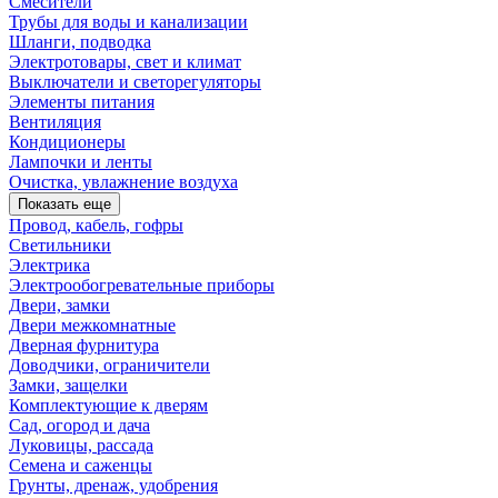
Смесители
Трубы для воды и канализации
Шланги, подводка
Электротовары, свет и климат
Выключатели и светорегуляторы
Элементы питания
Вентиляция
Кондиционеры
Лампочки и ленты
Очистка, увлажнение воздуха
Показать еще
Провод, кабель, гофры
Светильники
Электрика
Электрообогревательные приборы
Двери, замки
Двери межкомнатные
Дверная фурнитура
Доводчики, ограничители
Замки, защелки
Комплектующие к дверям
Сад, огород и дача
Луковицы, рассада
Семена и саженцы
Грунты, дренаж, удобрения