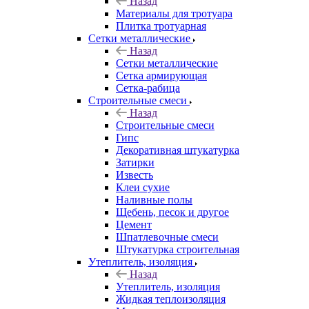
Назад
Материалы для тротуара
Плитка тротуарная
Сетки металлические
Назад
Сетки металлические
Сетка армирующая
Сетка-рабица
Строительные смеси
Назад
Строительные смеси
Гипс
Декоративная штукатурка
Затирки
Известь
Клеи сухие
Наливные полы
Щебень, песок и другое
Цемент
Шпатлевочные смеси
Штукатурка строительная
Утеплитель, изоляция
Назад
Утеплитель, изоляция
Жидкая теплоизоляция