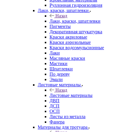
Руллонная гидроизоляция
Лаки, краски, шпатлевки
Назад
Лаки, краски, шпатлевки
Пигменты
Декоративная штукатурка
Краски акриловые
Краски аэрозольные
Краски водоэмульсионные
Лаки
Масляные краски
Мастики
Шпатлевки
По дереву
Эмали
Листовые материалы
Назад
Листовые материалы
ДВП
ДСП
ОСП
Листы из металла
Фанера
Материалы для тротуара