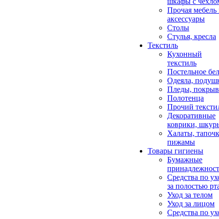
шкафы с чехло
Прочая мебель
аксессуары
Столы
Стулья, кресла
Текстиль
Кухонный
текстиль
Постельное бел
Одеяла, подуш
Пледы, покрыв
Полотенца
Прочий тексти
Декоративные
коврики, шкур
Халаты, тапочк
пижамы
Товары гигиены
Бумажные
принадлежнос
Средства по ух
за полостью рт
Уход за телом
Уход за лицом
Средства по ух