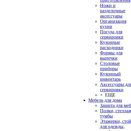
приготовления
Ножи и
разделочные
аксессуары
Организация
кухни
Посуда для
сервировки
Кухонные
расходники
Формы для
выпечки
Столовые
приборы
Кухонный
инвентарь
Аксессуары дл
сервировки
+ ЕЩЕ
Мебель для дома
Защита для ме
Полки, стеллаж
тумбы
Этажерки, сто
для одежды,