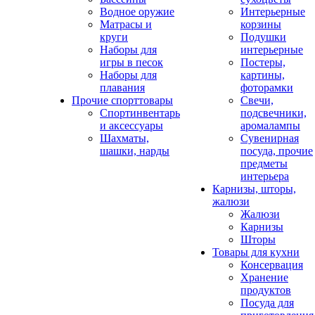
Водное оружие
Интерьерные
Матрасы и
корзины
круги
Подушки
Наборы для
интерьерные
игры в песок
Постеры,
Наборы для
картины,
плавания
фоторамки
Прочие спорттовары
Свечи,
Спортинвентарь
подсвечники,
и аксессуары
аромалампы
Шахматы,
Сувенирная
шашки, нарды
посуда, прочие
предметы
интерьера
Карнизы, шторы,
жалюзи
Жалюзи
Карнизы
Шторы
Товары для кухни
Консервация
Хранение
продуктов
Посуда для