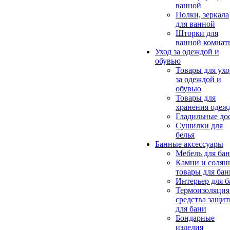
ванной
Полки, зеркала
для ванной
Шторки для
ванной комнат
Уход за одеждой и
обувью
Товары для ухо
за одеждой и
обувью
Товары для
хранения одеж
Гладильные до
Сушилки для
белья
Банные аксессуары
Мебель для ба
Камни и солян
товары для бан
Интерьер для 
Термоизоляция
средства защи
для бани
Бондарные
изделия