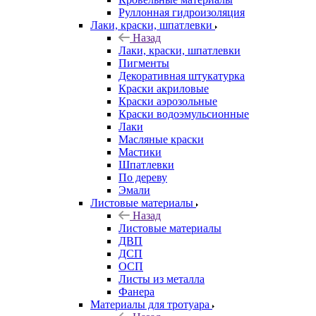
Руллонная гидроизоляция
Лаки, краски, шпатлевки
Назад
Лаки, краски, шпатлевки
Пигменты
Декоративная штукатурка
Краски акриловые
Краски аэрозольные
Краски водоэмульсионные
Лаки
Масляные краски
Мастики
Шпатлевки
По дереву
Эмали
Листовые материалы
Назад
Листовые материалы
ДВП
ДСП
ОСП
Листы из металла
Фанера
Материалы для тротуара