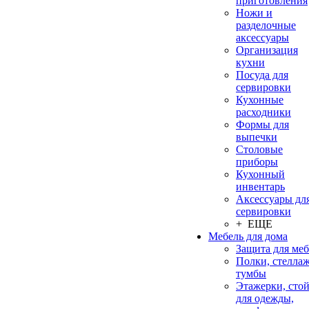
приготовления
Ножи и
разделочные
аксессуары
Организация
кухни
Посуда для
сервировки
Кухонные
расходники
Формы для
выпечки
Столовые
приборы
Кухонный
инвентарь
Аксессуары дл
сервировки
+ ЕЩЕ
Мебель для дома
Защита для ме
Полки, стеллаж
тумбы
Этажерки, сто
для одежды,