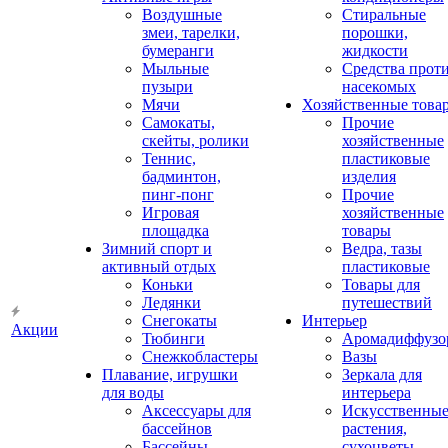
Воздушные
Стиральные
змеи, тарелки,
порошки,
бумеранги
жидкости
Мыльные
Средства прот
пузыри
насекомых
Мячи
Хозяйственные това
Самокаты,
Прочие
скейты, ролики
хозяйственные
Теннис,
пластиковые
бадминтон,
изделия
пинг-понг
Прочие
Игровая
хозяйственные
площадка
товары
Зимний спорт и
Ведра, тазы
активный отдых
пластиковые
Коньки
Товары для
Ледянки
путешествий
Снегокаты
Интерьер
Акции
Тюбинги
Аромадиффузо
Снежкобластеры
Вазы
Плавание, игрушки
Зеркала для
для воды
интерьера
Аксессуары для
Искусственны
бассейнов
растения,
Бассейны
сухоцветы