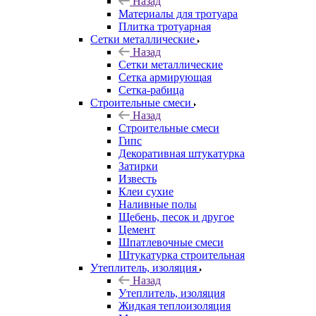
Назад
Материалы для тротуара
Плитка тротуарная
Сетки металлические
Назад
Сетки металлические
Сетка армирующая
Сетка-рабица
Строительные смеси
Назад
Строительные смеси
Гипс
Декоративная штукатурка
Затирки
Известь
Клеи сухие
Наливные полы
Щебень, песок и другое
Цемент
Шпатлевочные смеси
Штукатурка строительная
Утеплитель, изоляция
Назад
Утеплитель, изоляция
Жидкая теплоизоляция