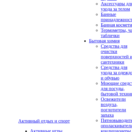
Аксеcсуары дл
ухода за телом
Банные
принадлежнос
Банная космет
Термометры, ч
таблички
Бытовая химия
Средства для
очистки
поверхностей 
сантехники
Средства для
ухода за одежд
и обувью
Моющие средс
для посуды,
бытовой техни
Освежители
воздуха,
поглотители
запаха
Пятновыводите
Активный отдых и спорт
ополаскивател
Активные игры
кондиционеры