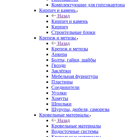
Комплектующие для гипсокартона
Кирпич и камень
Назад
Кирпич и камень
Кирпич
Строительные блоки
Крепеж и метизы
Назад
Крепеж и метизы
Анкера
Болты, гайки, шайбы
Гвозди
Заклёпки
Мебельная фурнитура
Пластины
Соединители
Уголки
Хомуты
Шпильки
Шурупы, дюбеля, саморезы
Кровельные материалы
Назад
Кровельные материалы
Водосточные системы
Кровельные материалы