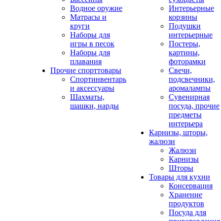
Водное оружие
Интерьерные
Матрасы и
корзины
круги
Подушки
Наборы для
интерьерные
игры в песок
Постеры,
Наборы для
картины,
плавания
фоторамки
Прочие спорттовары
Свечи,
Спортинвентарь
подсвечники,
и аксессуары
аромалампы
Шахматы,
Сувенирная
шашки, нарды
посуда, прочие
предметы
интерьера
Карнизы, шторы,
жалюзи
Жалюзи
Карнизы
Шторы
Товары для кухни
Консервация
Хранение
продуктов
Посуда для