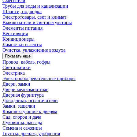
Смесители
Трубы для воды и канализации
Шланги, подводка
Электротовары, свет и климат
Выключатели и светорегуляторы
Элементы питания
Вентиляция
Кондиционеры
Лампочки и ленты
Очистка, увлажнение воздуха
Показать еще
Провод, кабель, гофры
Светильники
Электрика
Электрообогревательные приборы
Двери, замки
Двери межкомнатные
Дверная фурнитура
Доводчики, ограничители
Замки, защелки
Комплектующие к дверям
Сад, огород и дача
Луковицы, рассада
Семена и саженцы
Грунты, дренаж, удобрения