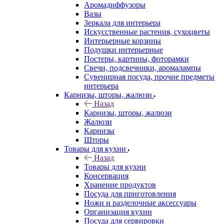
Аромадиффузоры
Вазы
Зеркала для интерьера
Искусственные растения, сухоцветы
Интерьерные корзины
Подушки интерьерные
Постеры, картины, фоторамки
Свечи, подсвечники, аромалампы
Сувенирная посуда, прочие предметы
интерьера
Карнизы, шторы, жалюзи
Назад
Карнизы, шторы, жалюзи
Жалюзи
Карнизы
Шторы
Товары для кухни
Назад
Товары для кухни
Консервация
Хранение продуктов
Посуда для приготовления
Ножи и разделочные аксессуары
Организация кухни
Посуда для сервировки