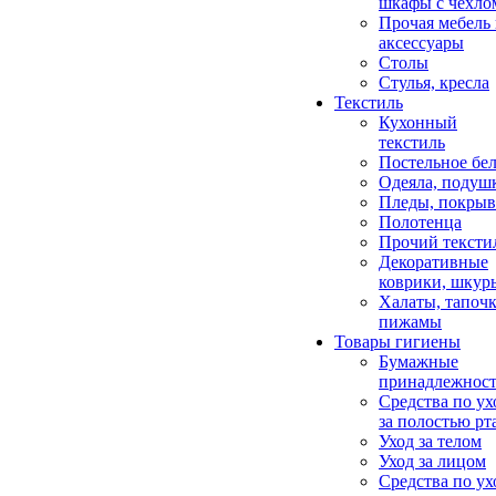
шкафы с чехло
Прочая мебель
аксессуары
Столы
Стулья, кресла
Текстиль
Кухонный
текстиль
Постельное бел
Одеяла, подуш
Пледы, покрыв
Полотенца
Прочий тексти
Декоративные
коврики, шкур
Халаты, тапочк
пижамы
Товары гигиены
Бумажные
принадлежнос
Средства по ух
за полостью рт
Уход за телом
Уход за лицом
Средства по ух