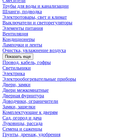
Смесители
Трубы для воды и канализации
Шланги, подводка
Электротовары, свет и климат
Выключатели и светорегуляторы
Элементы питания
Вентиляция
Кондиционеры
Лампочки и ленты
Очистка, увлажнение воздуха
Показать еще
Провод, кабель, гофры
Светильники
Электрика
Электрообогревательные приборы
Двери, замки
Двери межкомнатные
Дверная фурнитура
Доводчики, ограничители
Замки, защелки
Комплектующие к дверям
Сад, огород и дача
Луковицы, рассада
Семена и саженцы
Грунты, дренаж, удобрения