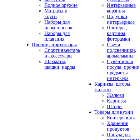
Водное оружие
Интерьерные
Матрасы и
корзины
круги
Подушки
Наборы для
интерьерные
игры в песок
Постеры,
Наборы для
картины,
плавания
фоторамки
Прочие спорттовары
Свечи,
Спортинвентарь
подсвечники,
и аксессуары
аромалампы
Шахматы,
Сувенирная
шашки, нарды
посуда, прочие
предметы
интерьера
Карнизы, шторы,
жалюзи
Жалюзи
Карнизы
Шторы
Товары для кухни
Консервация
Хранение
продуктов
Посуда для