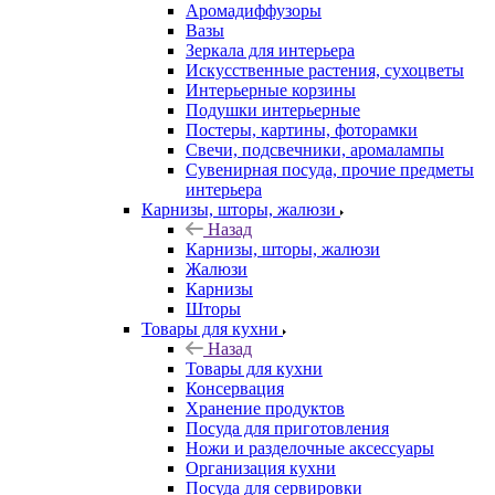
Аромадиффузоры
Вазы
Зеркала для интерьера
Искусственные растения, сухоцветы
Интерьерные корзины
Подушки интерьерные
Постеры, картины, фоторамки
Свечи, подсвечники, аромалампы
Сувенирная посуда, прочие предметы
интерьера
Карнизы, шторы, жалюзи
Назад
Карнизы, шторы, жалюзи
Жалюзи
Карнизы
Шторы
Товары для кухни
Назад
Товары для кухни
Консервация
Хранение продуктов
Посуда для приготовления
Ножи и разделочные аксессуары
Организация кухни
Посуда для сервировки