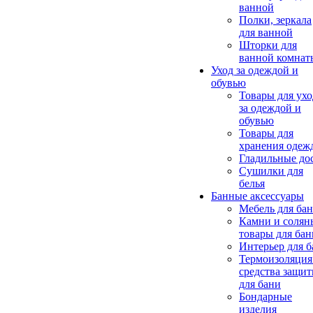
ванной
Полки, зеркала
для ванной
Шторки для
ванной комнат
Уход за одеждой и
обувью
Товары для ухо
за одеждой и
обувью
Товары для
хранения одеж
Гладильные до
Сушилки для
белья
Банные аксессуары
Мебель для ба
Камни и солян
товары для бан
Интерьер для 
Термоизоляция
средства защи
для бани
Бондарные
изделия