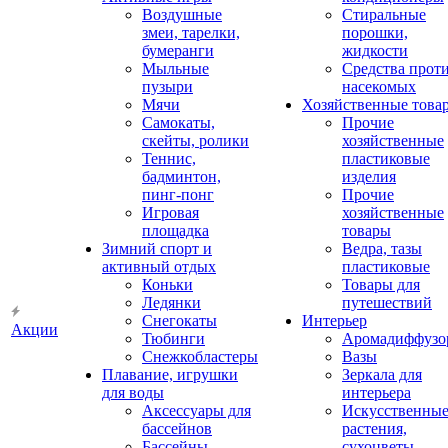
Воздушные
Стиральные
змеи, тарелки,
порошки,
бумеранги
жидкости
Мыльные
Средства прот
пузыри
насекомых
Мячи
Хозяйственные това
Самокаты,
Прочие
скейты, ролики
хозяйственные
Теннис,
пластиковые
бадминтон,
изделия
пинг-понг
Прочие
Игровая
хозяйственные
площадка
товары
Зимний спорт и
Ведра, тазы
активный отдых
пластиковые
Коньки
Товары для
Ледянки
путешествий
Снегокаты
Интерьер
Акции
Тюбинги
Аромадиффузо
Снежкобластеры
Вазы
Плавание, игрушки
Зеркала для
для воды
интерьера
Аксессуары для
Искусственны
бассейнов
растения,
Бассейны
сухоцветы