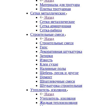
Назад
Материалы для тротуара
Плитка тротуарная
Сетки металлические
Назад
Сетки металлические
Сетка армирующая
Сетка-рабица
Строительные смеси
Назад
Строительные смеси
Гипс
Декоративная штукатурка
Затирки
Известь
Клеи сухие
Наливные полы
Щебень, песок и другое
Цемент
Шпатлевочные смеси
Штукатурка строительная
Утеплитель, изоляция
Назад
Утеплитель, изоляция
Жидкая теплоизоляция