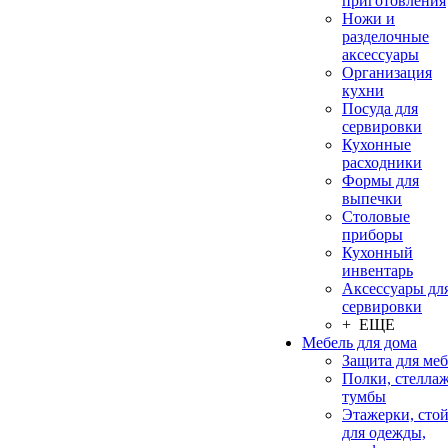
приготовления
Ножи и
разделочные
аксессуары
Организация
кухни
Посуда для
сервировки
Кухонные
расходники
Формы для
выпечки
Столовые
приборы
Кухонный
инвентарь
Аксессуары дл
сервировки
+ ЕЩЕ
Мебель для дома
Защита для ме
Полки, стеллаж
тумбы
Этажерки, сто
для одежды,