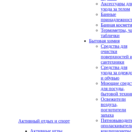
Аксеcсуары дл
ухода за телом
Банные
принадлежнос
Банная космет
Термометры, ч
таблички
Бытовая химия
Средства для
очистки
поверхностей 
сантехники
Средства для
ухода за одежд
и обувью
Моющие средс
для посуды,
бытовой техни
Освежители
воздуха,
поглотители
запаха
Пятновыводите
Активный отдых и спорт
ополаскивател
Активные игры
кондиционеры