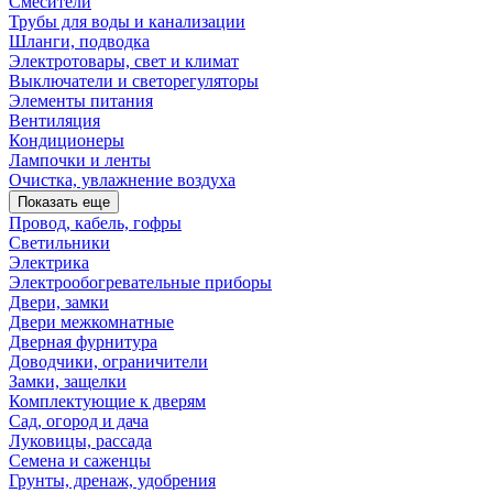
Смесители
Трубы для воды и канализации
Шланги, подводка
Электротовары, свет и климат
Выключатели и светорегуляторы
Элементы питания
Вентиляция
Кондиционеры
Лампочки и ленты
Очистка, увлажнение воздуха
Показать еще
Провод, кабель, гофры
Светильники
Электрика
Электрообогревательные приборы
Двери, замки
Двери межкомнатные
Дверная фурнитура
Доводчики, ограничители
Замки, защелки
Комплектующие к дверям
Сад, огород и дача
Луковицы, рассада
Семена и саженцы
Грунты, дренаж, удобрения