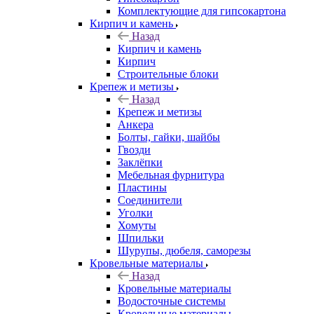
Комплектующие для гипсокартона
Кирпич и камень
Назад
Кирпич и камень
Кирпич
Строительные блоки
Крепеж и метизы
Назад
Крепеж и метизы
Анкера
Болты, гайки, шайбы
Гвозди
Заклёпки
Мебельная фурнитура
Пластины
Соединители
Уголки
Хомуты
Шпильки
Шурупы, дюбеля, саморезы
Кровельные материалы
Назад
Кровельные материалы
Водосточные системы
Кровельные материалы