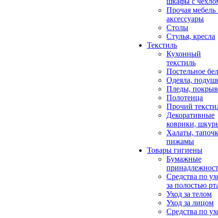
шкафы с чехло
Прочая мебель
аксессуары
Столы
Стулья, кресла
Текстиль
Кухонный
текстиль
Постельное бел
Одеяла, подуш
Пледы, покрыв
Полотенца
Прочий тексти
Декоративные
коврики, шкур
Халаты, тапочк
пижамы
Товары гигиены
Бумажные
принадлежнос
Средства по ух
за полостью рт
Уход за телом
Уход за лицом
Средства по ух