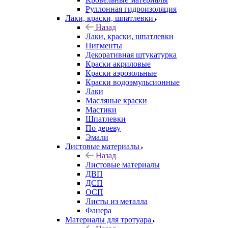
Руллонная гидроизоляция
Лаки, краски, шпатлевки
Назад
Лаки, краски, шпатлевки
Пигменты
Декоративная штукатурка
Краски акриловые
Краски аэрозольные
Краски водоэмульсионные
Лаки
Масляные краски
Мастики
Шпатлевки
По дереву
Эмали
Листовые материалы
Назад
Листовые материалы
ДВП
ДСП
ОСП
Листы из металла
Фанера
Материалы для тротуара