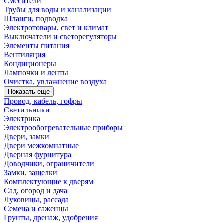
Смесители
Трубы для воды и канализации
Шланги, подводка
Электротовары, свет и климат
Выключатели и светорегуляторы
Элементы питания
Вентиляция
Кондиционеры
Лампочки и ленты
Очистка, увлажнение воздуха
Показать еще
Провод, кабель, гофры
Светильники
Электрика
Электрообогревательные приборы
Двери, замки
Двери межкомнатные
Дверная фурнитура
Доводчики, ограничители
Замки, защелки
Комплектующие к дверям
Сад, огород и дача
Луковицы, рассада
Семена и саженцы
Грунты, дренаж, удобрения