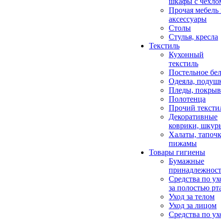
шкафы с чехло
Прочая мебель
аксессуары
Столы
Стулья, кресла
Текстиль
Кухонный
текстиль
Постельное бел
Одеяла, подуш
Пледы, покрыв
Полотенца
Прочий тексти
Декоративные
коврики, шкур
Халаты, тапочк
пижамы
Товары гигиены
Бумажные
принадлежнос
Средства по ух
за полостью рт
Уход за телом
Уход за лицом
Средства по ух