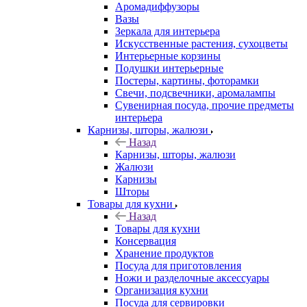
Аромадиффузоры
Вазы
Зеркала для интерьера
Искусственные растения, сухоцветы
Интерьерные корзины
Подушки интерьерные
Постеры, картины, фоторамки
Свечи, подсвечники, аромалампы
Сувенирная посуда, прочие предметы
интерьера
Карнизы, шторы, жалюзи
Назад
Карнизы, шторы, жалюзи
Жалюзи
Карнизы
Шторы
Товары для кухни
Назад
Товары для кухни
Консервация
Хранение продуктов
Посуда для приготовления
Ножи и разделочные аксессуары
Организация кухни
Посуда для сервировки