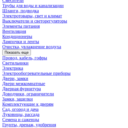
Смесители
Трубы для воды и канализации
Шланги, подводка
Электротовары, свет и климат
Выключатели и светорегуляторы
Элементы питания
Вентиляция
Кондиционеры
Лампочки и ленты
Очистка, увлажнение воздуха
Показать еще
Провод, кабель, гофры
Светильники
Электрика
Электрообогревательные приборы
Двери, замки
Двери межкомнатные
Дверная фурнитура
Доводчики, ограничители
Замки, защелки
Комплектующие к дверям
Сад, огород и дача
Луковицы, рассада
Семена и саженцы
Грунты, дренаж, удобрения