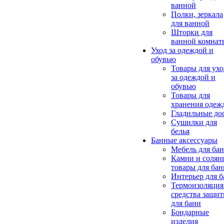
ванной
Полки, зеркала
для ванной
Шторки для
ванной комнат
Уход за одеждой и
обувью
Товары для ухо
за одеждой и
обувью
Товары для
хранения одеж
Гладильные до
Сушилки для
белья
Банные аксессуары
Мебель для ба
Камни и солян
товары для бан
Интерьер для 
Термоизоляция
средства защи
для бани
Бондарные
изделия