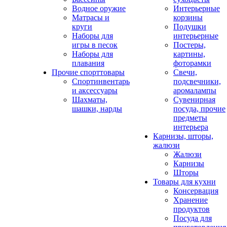
Водное оружие
Интерьерные
Матрасы и
корзины
круги
Подушки
Наборы для
интерьерные
игры в песок
Постеры,
Наборы для
картины,
плавания
фоторамки
Прочие спорттовары
Свечи,
Спортинвентарь
подсвечники,
и аксессуары
аромалампы
Шахматы,
Сувенирная
шашки, нарды
посуда, прочие
предметы
интерьера
Карнизы, шторы,
жалюзи
Жалюзи
Карнизы
Шторы
Товары для кухни
Консервация
Хранение
продуктов
Посуда для