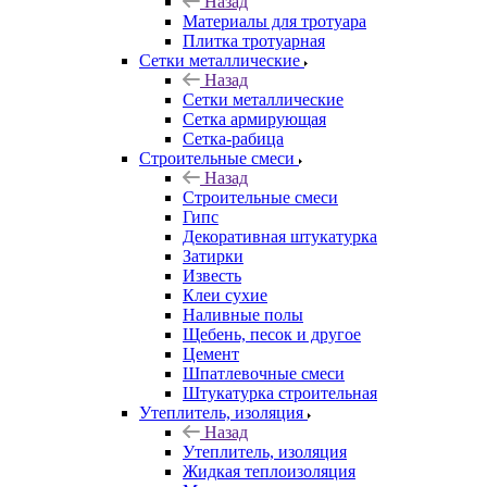
Назад
Материалы для тротуара
Плитка тротуарная
Сетки металлические
Назад
Сетки металлические
Сетка армирующая
Сетка-рабица
Строительные смеси
Назад
Строительные смеси
Гипс
Декоративная штукатурка
Затирки
Известь
Клеи сухие
Наливные полы
Щебень, песок и другое
Цемент
Шпатлевочные смеси
Штукатурка строительная
Утеплитель, изоляция
Назад
Утеплитель, изоляция
Жидкая теплоизоляция