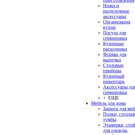
приготовления
Ножи и
разделочные
аксессуары
Организация
кухни
Посуда для
сервировки
Кухонные
расходники
Формы для
выпечки
Столовые
приборы
Кухонный
инвентарь
Аксессуары дл
сервировки
+ ЕЩЕ
Мебель для дома
Защита для ме
Полки, стеллаж
тумбы
Этажерки, сто
для одежды,