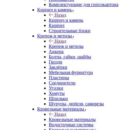
Комплектующие для гипсокартона
Кирпич и камень
Назад
Кирпич и камень
Кирпич
Строительные блоки
Крепеж и метизы
Назад
Крепеж и метизы
Анкера
Болты, гайки, шайбы
Гвозди
Заклёпки
Мебельная фурнитура
Пластины
Соединители
Уголки
Хомуты
Шпильки
Шурупы, дюбеля, саморезы
Кровельные материалы
Назад
Кровельные материалы
Водосточные системы
Кровельные материалы