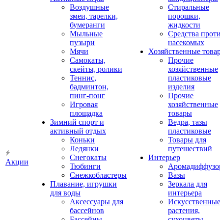
Воздушные
Стиральные
змеи, тарелки,
порошки,
бумеранги
жидкости
Мыльные
Средства прот
пузыри
насекомых
Мячи
Хозяйственные това
Самокаты,
Прочие
скейты, ролики
хозяйственные
Теннис,
пластиковые
бадминтон,
изделия
пинг-понг
Прочие
Игровая
хозяйственные
площадка
товары
Зимний спорт и
Ведра, тазы
активный отдых
пластиковые
Коньки
Товары для
Ледянки
путешествий
Снегокаты
Интерьер
Акции
Тюбинги
Аромадиффузо
Снежкобластеры
Вазы
Плавание, игрушки
Зеркала для
для воды
интерьера
Аксессуары для
Искусственны
бассейнов
растения,
Бассейны
сухоцветы