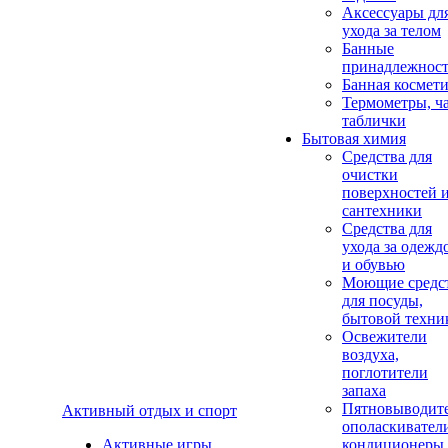
Аксеcсуары дл
ухода за телом
Банные
принадлежнос
Банная космет
Термометры, ч
таблички
Бытовая химия
Средства для
очистки
поверхностей 
сантехники
Средства для
ухода за одежд
и обувью
Моющие средс
для посуды,
бытовой техни
Освежители
воздуха,
поглотители
запаха
Пятновыводите
Активный отдых и спорт
ополаскивател
Активные игры
кондиционеры