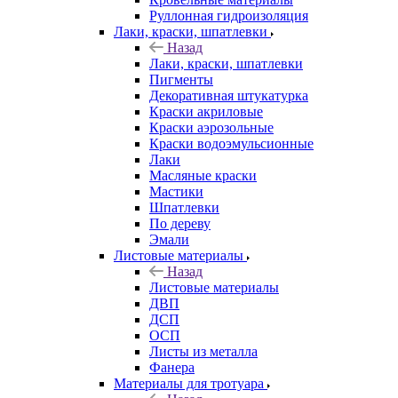
Руллонная гидроизоляция
Лаки, краски, шпатлевки
Назад
Лаки, краски, шпатлевки
Пигменты
Декоративная штукатурка
Краски акриловые
Краски аэрозольные
Краски водоэмульсионные
Лаки
Масляные краски
Мастики
Шпатлевки
По дереву
Эмали
Листовые материалы
Назад
Листовые материалы
ДВП
ДСП
ОСП
Листы из металла
Фанера
Материалы для тротуара