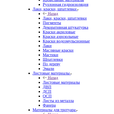
Руллонная гидроизоляция
Лаки, краски, шпатлевки
Назад
Лаки, краски, шпатлевки
Пигменты
Декоративная штукатурка
Краски акриловые
Краски аэрозольные
Краски водоэмульсионные
Лаки
Масляные краски
Мастики
Шпатлевки
По дереву
Эмали
Листовые материалы
Назад
Листовые материалы
ДВП
ДСП
ОСП
Листы из металла
Фанера
Материалы для тротуара