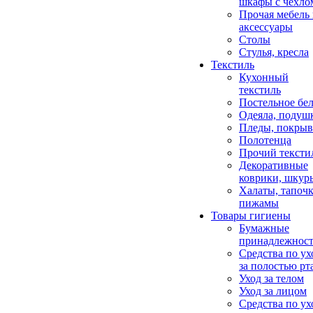
шкафы с чехло
Прочая мебель
аксессуары
Столы
Стулья, кресла
Текстиль
Кухонный
текстиль
Постельное бел
Одеяла, подуш
Пледы, покрыв
Полотенца
Прочий тексти
Декоративные
коврики, шкур
Халаты, тапочк
пижамы
Товары гигиены
Бумажные
принадлежнос
Средства по ух
за полостью рт
Уход за телом
Уход за лицом
Средства по ух