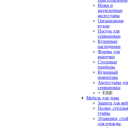
приготовления
Ножи и
разделочные
аксессуары
Организация
кухни
Посуда для
сервировки
Кухонные
расходники
Формы для
выпечки
Столовые
приборы
Кухонный
инвентарь
Аксессуары дл
сервировки
+ ЕЩЕ
Мебель для дома
Защита для ме
Полки, стеллаж
тумбы
Этажерки, сто
для одежды,