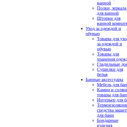
ванной
Полки, зеркала
для ванной
Шторки для
ванной комнат
Уход за одеждой и
обувью
Товары для ухо
за одеждой и
обувью
Товары для
хранения одеж
Гладильные до
Сушилки для
белья
Банные аксессуары
Мебель для ба
Камни и солян
товары для бан
Интерьер для 
Термоизоляция
средства защи
для бани
Бондарные
изделия