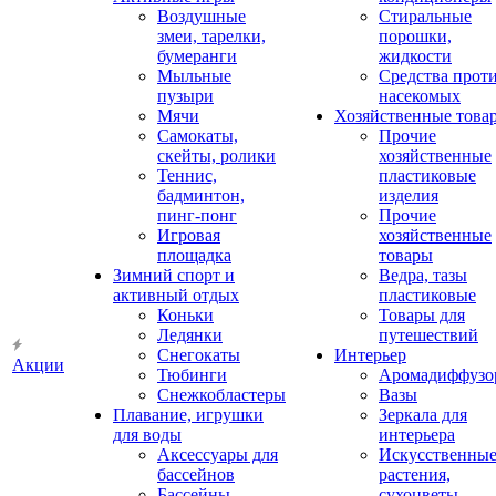
Воздушные
Стиральные
змеи, тарелки,
порошки,
бумеранги
жидкости
Мыльные
Средства прот
пузыри
насекомых
Мячи
Хозяйственные това
Самокаты,
Прочие
скейты, ролики
хозяйственные
Теннис,
пластиковые
бадминтон,
изделия
пинг-понг
Прочие
Игровая
хозяйственные
площадка
товары
Зимний спорт и
Ведра, тазы
активный отдых
пластиковые
Коньки
Товары для
Ледянки
путешествий
Снегокаты
Интерьер
Акции
Тюбинги
Аромадиффузо
Снежкобластеры
Вазы
Плавание, игрушки
Зеркала для
для воды
интерьера
Аксессуары для
Искусственны
бассейнов
растения,
Бассейны
сухоцветы