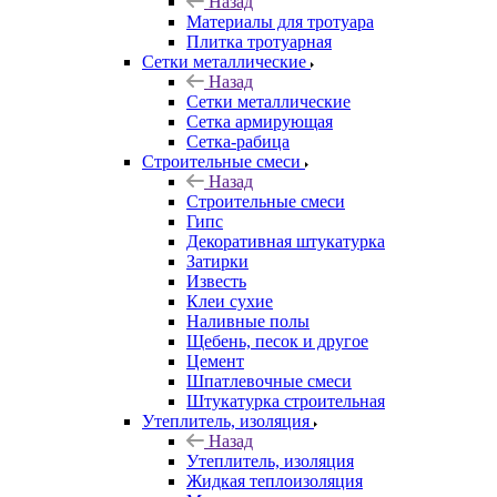
Назад
Материалы для тротуара
Плитка тротуарная
Сетки металлические
Назад
Сетки металлические
Сетка армирующая
Сетка-рабица
Строительные смеси
Назад
Строительные смеси
Гипс
Декоративная штукатурка
Затирки
Известь
Клеи сухие
Наливные полы
Щебень, песок и другое
Цемент
Шпатлевочные смеси
Штукатурка строительная
Утеплитель, изоляция
Назад
Утеплитель, изоляция
Жидкая теплоизоляция