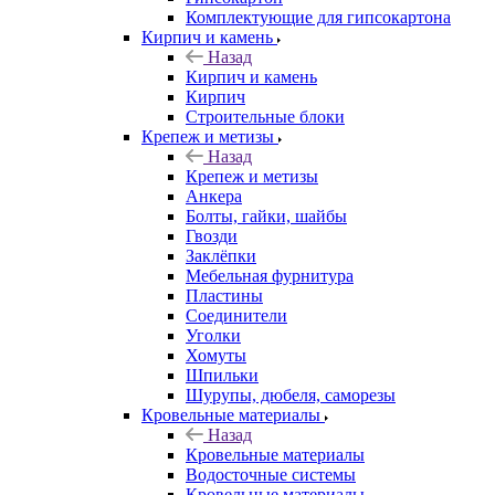
Комплектующие для гипсокартона
Кирпич и камень
Назад
Кирпич и камень
Кирпич
Строительные блоки
Крепеж и метизы
Назад
Крепеж и метизы
Анкера
Болты, гайки, шайбы
Гвозди
Заклёпки
Мебельная фурнитура
Пластины
Соединители
Уголки
Хомуты
Шпильки
Шурупы, дюбеля, саморезы
Кровельные материалы
Назад
Кровельные материалы
Водосточные системы
Кровельные материалы