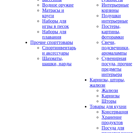
Водное оружие
Интерьерные
Матрасы и
корзины
круги
Подушки
Наборы для
интерьерные
игры в песок
Постеры,
Наборы для
картины,
плавания
фоторамки
Прочие спорттовары
Свечи,
Спортинвентарь
подсвечники,
и аксессуары
аромалампы
Шахматы,
Сувенирная
шашки, нарды
посуда, прочие
предметы
интерьера
Карнизы, шторы,
жалюзи
Жалюзи
Карнизы
Шторы
Товары для кухни
Консервация
Хранение
продуктов
Посуда для