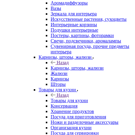
Аромадиффузоры
Вазы
Зеркала для интерьера
Искусственные растения, сухоцветы
Интерьерные корзины
Подушки интерьерные
Постеры, картины, фоторамки
Свечи, подсвечники, аромалампы
Сувенирная посуда, прочие предметы
интерьера
Карнизы, шторы, жалюзи
Назад
Карнизы, шторы, жалюзи
Жалюзи
Карнизы
Шторы
Товары для кухни
Назад
Товары для кухни
Консервация
Хранение продуктов
Посуда для приготовления
Ножи и разделочные аксессуары
Организация кухни
Посуда для сервировки