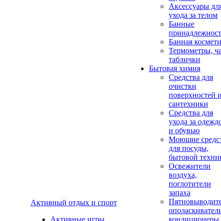
Аксеcсуары дл
ухода за телом
Банные
принадлежнос
Банная космет
Термометры, ч
таблички
Бытовая химия
Средства для
очистки
поверхностей 
сантехники
Средства для
ухода за одежд
и обувью
Моющие средс
для посуды,
бытовой техни
Освежители
воздуха,
поглотители
запаха
Пятновыводите
Активный отдых и спорт
ополаскивател
Активные игры
кондиционеры