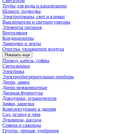
Смесители
Трубы для воды и канализации
Шланги, подводка
Электротовары, свет и климат
Выключатели и светорегуляторы
Элементы питания
Вентиляция
Кондиционеры
Лампочки и ленты
Очистка, увлажнение воздуха
Показать еще
Провод, кабель, гофры
Светильники
Электрика
Электрообогревательные приборы
Двери, замки
Двери межкомнатные
Дверная фурнитура
Доводчики, ограничители
Замки, защелки
Комплектующие к дверям
Сад, огород и дача
Луковицы, рассада
Семена и саженцы
Грунты, дренаж, удобрения