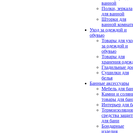
ванной
Полки, зеркала
для ванной
Шторки для
ванной комнат
Уход за одеждой и
обувью
Товары для ухо
за одеждой и
обувью
Товары для
хранения одеж
Гладильные до
Сушилки для
белья
Банные аксессуары
Мебель для ба
Камни и солян
товары для бан
Интерьер для 
Термоизоляция
средства защи
для бани
Бондарные
изделия