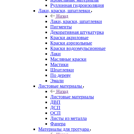
Руллонная гидроизоляция
Лаки, краски, шпатлевки
Назад
Лаки, краски, шпатлевки
Пигменты
Декоративная штукатурка
Краски акриловые
Краски аэрозольные
Краски водоэмульсионные
Лаки
Масляные краски
Мастики
Шпатлевки
По дереву
Эмали
Листовые материалы
Назад
Листовые материалы
ДВП
ДСП
ОСП
Листы из металла
Фанера
Материалы для тротуара