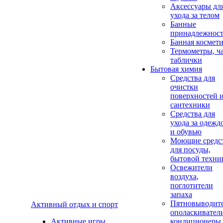
Аксеcсуары дл
ухода за телом
Банные
принадлежнос
Банная космет
Термометры, ч
таблички
Бытовая химия
Средства для
очистки
поверхностей 
сантехники
Средства для
ухода за одежд
и обувью
Моющие средс
для посуды,
бытовой техни
Освежители
воздуха,
поглотители
запаха
Пятновыводите
Активный отдых и спорт
ополаскивател
Активные игры
кондиционеры