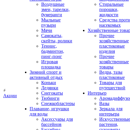
Воздушные
Стиральные
змеи, тарелки,
порошки,
бумеранги
жидкости
Мыльные
Средства прот
пузыри
насекомых
Мячи
Хозяйственные това
Самокаты,
Прочие
скейты, ролики
хозяйственные
Теннис,
пластиковые
бадминтон,
изделия
пинг-понг
Прочие
Игровая
хозяйственные
площадка
товары
Зимний спорт и
Ведра, тазы
активный отдых
пластиковые
Коньки
Товары для
Ледянки
путешествий
Снегокаты
Интерьер
Акции
Тюбинги
Аромадиффузо
Снежкобластеры
Вазы
Плавание, игрушки
Зеркала для
для воды
интерьера
Аксессуары для
Искусственны
бассейнов
растения,
Бассейны
сухоцветы