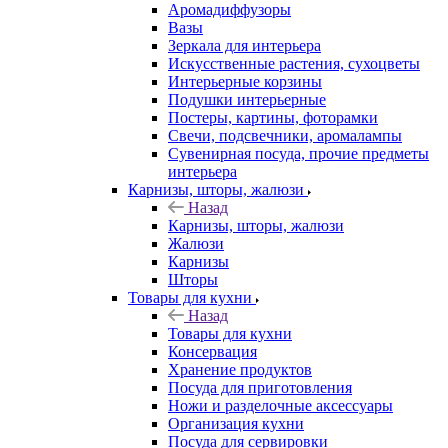
Аромадиффузоры
Вазы
Зеркала для интерьера
Искусственные растения, сухоцветы
Интерьерные корзины
Подушки интерьерные
Постеры, картины, фоторамки
Свечи, подсвечники, аромалампы
Сувенирная посуда, прочие предметы
интерьера
Карнизы, шторы, жалюзи
Назад
Карнизы, шторы, жалюзи
Жалюзи
Карнизы
Шторы
Товары для кухни
Назад
Товары для кухни
Консервация
Хранение продуктов
Посуда для приготовления
Ножи и разделочные аксессуары
Организация кухни
Посуда для сервировки