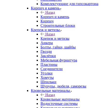
Комплектующие для гипсокартона
Кирпич и камень
Назад
Кирпич и камень
Кирпич
Строительные блоки
Крепеж и метизы
Назад
Крепеж и метизы
Анкера
Болты, гайки, шайбы
Гвозди
Заклёпки
Мебельная фурнитура
Пластины
Соединители
Уголки
Хомуты
Шпильки
Шурупы, дюбеля, саморезы
Кровельные материалы
Назад
Кровельные материалы
Водосточные системы
Кровельные материалы