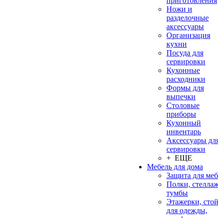
приготовления
Ножи и
разделочные
аксессуары
Организация
кухни
Посуда для
сервировки
Кухонные
расходники
Формы для
выпечки
Столовые
приборы
Кухонный
инвентарь
Аксессуары дл
сервировки
+ ЕЩЕ
Мебель для дома
Защита для ме
Полки, стеллаж
тумбы
Этажерки, сто
для одежды,