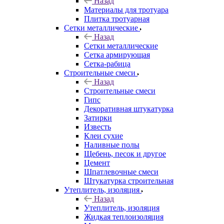
Назад
Материалы для тротуара
Плитка тротуарная
Сетки металлические
Назад
Сетки металлические
Сетка армирующая
Сетка-рабица
Строительные смеси
Назад
Строительные смеси
Гипс
Декоративная штукатурка
Затирки
Известь
Клеи сухие
Наливные полы
Щебень, песок и другое
Цемент
Шпатлевочные смеси
Штукатурка строительная
Утеплитель, изоляция
Назад
Утеплитель, изоляция
Жидкая теплоизоляция