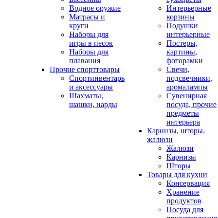
Водное оружие
Интерьерные
Матрасы и
корзины
круги
Подушки
Наборы для
интерьерные
игры в песок
Постеры,
Наборы для
картины,
плавания
фоторамки
Прочие спорттовары
Свечи,
Спортинвентарь
подсвечники,
и аксессуары
аромалампы
Шахматы,
Сувенирная
шашки, нарды
посуда, прочие
предметы
интерьера
Карнизы, шторы,
жалюзи
Жалюзи
Карнизы
Шторы
Товары для кухни
Консервация
Хранение
продуктов
Посуда для