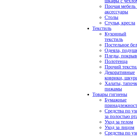
шкафы с чехло
Прочая мебель
аксессуары
Столы
Стулья, кресла
Текстиль
Кухонный
текстиль
Постельное бел
Одеяла, подуш
Пледы, покрыв
Полотенца
Прочий тексти
Декоративные
коврики, шкур
Халаты, тапочк
пижамы
Товары гигиены
Бумажные
принадлежнос
Средства по ух
за полостью рт
Уход за телом
Уход за лицом
Средства по ух