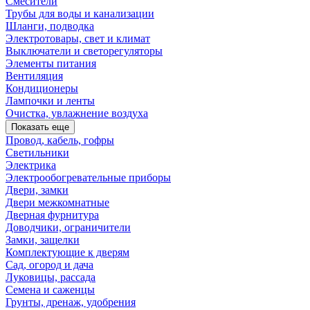
Смесители
Трубы для воды и канализации
Шланги, подводка
Электротовары, свет и климат
Выключатели и светорегуляторы
Элементы питания
Вентиляция
Кондиционеры
Лампочки и ленты
Очистка, увлажнение воздуха
Показать еще
Провод, кабель, гофры
Светильники
Электрика
Электрообогревательные приборы
Двери, замки
Двери межкомнатные
Дверная фурнитура
Доводчики, ограничители
Замки, защелки
Комплектующие к дверям
Сад, огород и дача
Луковицы, рассада
Семена и саженцы
Грунты, дренаж, удобрения