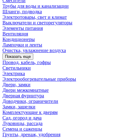
Смесители
Трубы для воды и канализации
Шланги, подводка
Электротовары, свет и климат
Выключатели и светорегуляторы
Элементы питания
Вентиляция
Кондиционеры
Лампочки и ленты
Очистка, увлажнение воздуха
Показать еще
Провод, кабель, гофры
Светильники
Электрика
Электрообогревательные приборы
Двери, замки
Двери межкомнатные
Дверная фурнитура
Доводчики, ограничители
Замки, защелки
Комплектующие к дверям
Сад, огород и дача
Луковицы, рассада
Семена и саженцы
Грунты, дренаж, удобрения