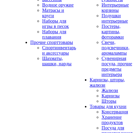
Водное оружие
Интерьерные
Матрасы и
корзины
круги
Подушки
Наборы для
интерьерные
игры в песок
Постеры,
Наборы для
картины,
плавания
фоторамки
Прочие спорттовары
Свечи,
Спортинвентарь
подсвечники,
и аксессуары
аромалампы
Шахматы,
Сувенирная
шашки, нарды
посуда, прочие
предметы
интерьера
Карнизы, шторы,
жалюзи
Жалюзи
Карнизы
Шторы
Товары для кухни
Консервация
Хранение
продуктов
Посуда для