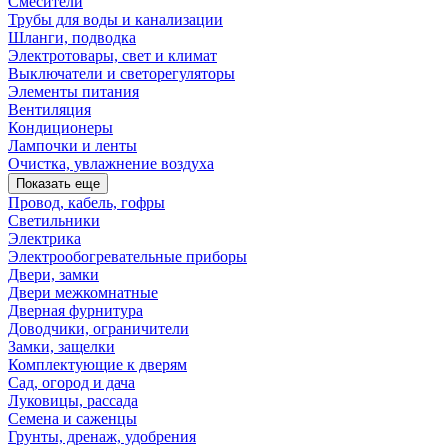
Смесители
Трубы для воды и канализации
Шланги, подводка
Электротовары, свет и климат
Выключатели и светорегуляторы
Элементы питания
Вентиляция
Кондиционеры
Лампочки и ленты
Очистка, увлажнение воздуха
Показать еще
Провод, кабель, гофры
Светильники
Электрика
Электрообогревательные приборы
Двери, замки
Двери межкомнатные
Дверная фурнитура
Доводчики, ограничители
Замки, защелки
Комплектующие к дверям
Сад, огород и дача
Луковицы, рассада
Семена и саженцы
Грунты, дренаж, удобрения