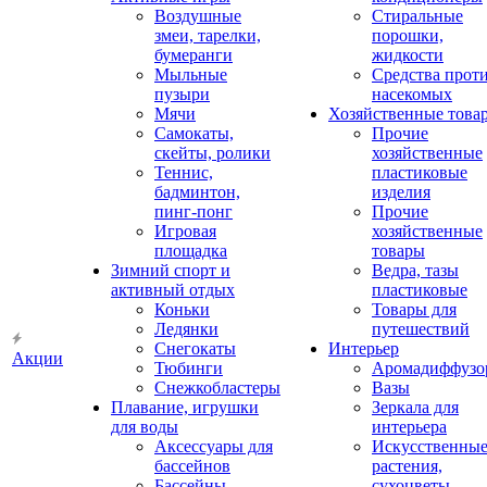
Воздушные
Стиральные
змеи, тарелки,
порошки,
бумеранги
жидкости
Мыльные
Средства прот
пузыри
насекомых
Мячи
Хозяйственные това
Самокаты,
Прочие
скейты, ролики
хозяйственные
Теннис,
пластиковые
бадминтон,
изделия
пинг-понг
Прочие
Игровая
хозяйственные
площадка
товары
Зимний спорт и
Ведра, тазы
активный отдых
пластиковые
Коньки
Товары для
Ледянки
путешествий
Снегокаты
Интерьер
Акции
Тюбинги
Аромадиффузо
Снежкобластеры
Вазы
Плавание, игрушки
Зеркала для
для воды
интерьера
Аксессуары для
Искусственны
бассейнов
растения,
Бассейны
сухоцветы