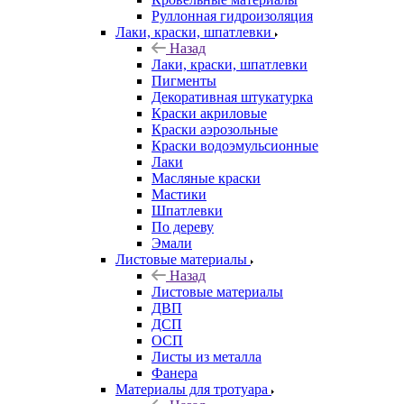
Руллонная гидроизоляция
Лаки, краски, шпатлевки
Назад
Лаки, краски, шпатлевки
Пигменты
Декоративная штукатурка
Краски акриловые
Краски аэрозольные
Краски водоэмульсионные
Лаки
Масляные краски
Мастики
Шпатлевки
По дереву
Эмали
Листовые материалы
Назад
Листовые материалы
ДВП
ДСП
ОСП
Листы из металла
Фанера
Материалы для тротуара