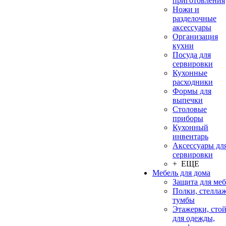
приготовления
Ножи и
разделочные
аксессуары
Организация
кухни
Посуда для
сервировки
Кухонные
расходники
Формы для
выпечки
Столовые
приборы
Кухонный
инвентарь
Аксессуары дл
сервировки
+ ЕЩЕ
Мебель для дома
Защита для ме
Полки, стеллаж
тумбы
Этажерки, сто
для одежды,