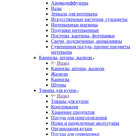
Аромадиффузоры
Вазы
Зеркала для интерьера
Искусственные растения, сухоцветы
Интерьерные корзины
Подушки интерьерные
Постеры, картины, фоторамки
Свечи, подсвечники, аромалампы
Сувенирная посуда, прочие предметы
интерьера
Карнизы, шторы, жалюзи
Назад
Карнизы, шторы, жалюзи
Жалюзи
Карнизы
Шторы
Товары для кухни
Назад
Товары для кухни
Консервация
Хранение продуктов
Посуда для приготовления
Ножи и разделочные аксессуары
Организация кухни
Посуда для сервировки