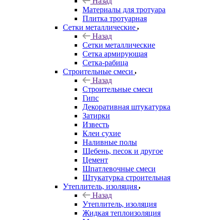
Назад
Материалы для тротуара
Плитка тротуарная
Сетки металлические
Назад
Сетки металлические
Сетка армирующая
Сетка-рабица
Строительные смеси
Назад
Строительные смеси
Гипс
Декоративная штукатурка
Затирки
Известь
Клеи сухие
Наливные полы
Щебень, песок и другое
Цемент
Шпатлевочные смеси
Штукатурка строительная
Утеплитель, изоляция
Назад
Утеплитель, изоляция
Жидкая теплоизоляция