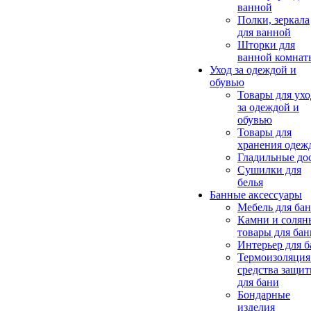
ванной
Полки, зеркала
для ванной
Шторки для
ванной комнат
Уход за одеждой и
обувью
Товары для ухо
за одеждой и
обувью
Товары для
хранения одеж
Гладильные до
Сушилки для
белья
Банные аксессуары
Мебель для ба
Камни и солян
товары для бан
Интерьер для 
Термоизоляция
средства защи
для бани
Бондарные
изделия