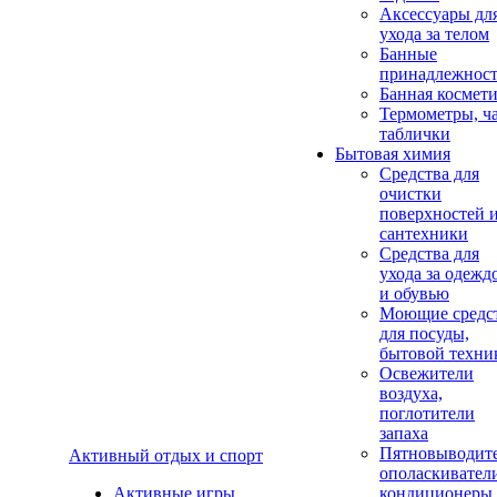
Аксеcсуары дл
ухода за телом
Банные
принадлежнос
Банная космет
Термометры, ч
таблички
Бытовая химия
Средства для
очистки
поверхностей 
сантехники
Средства для
ухода за одежд
и обувью
Моющие средс
для посуды,
бытовой техни
Освежители
воздуха,
поглотители
запаха
Пятновыводите
Активный отдых и спорт
ополаскивател
Активные игры
кондиционеры