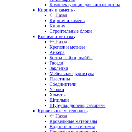
Комплектующие для гипсокартона
Кирпич и камень
Назад
Кирпич и камень
Кирпич
Строительные блоки
Крепеж и метизы
Назад
Крепеж и метизы
Анкера
Болты, гайки, шайбы
Гвозди
Заклёпки
Мебельная фурнитура
Пластины
Соединители
Уголки
Хомуты
Шпильки
Шурупы, дюбеля, саморезы
Кровельные материалы
Назад
Кровельные материалы
Водосточные системы
Кровельные материалы