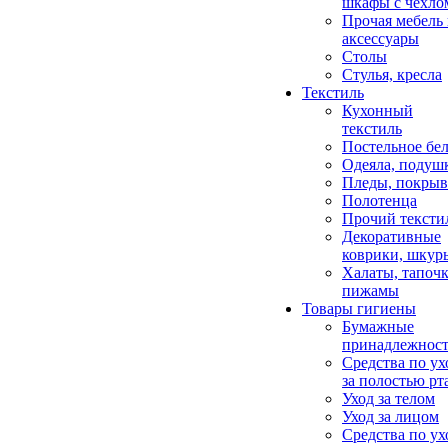
шкафы с чехло
Прочая мебель
аксессуары
Столы
Стулья, кресла
Текстиль
Кухонный
текстиль
Постельное бел
Одеяла, подуш
Пледы, покрыв
Полотенца
Прочий тексти
Декоративные
коврики, шкур
Халаты, тапочк
пижамы
Товары гигиены
Бумажные
принадлежнос
Средства по ух
за полостью рт
Уход за телом
Уход за лицом
Средства по ух